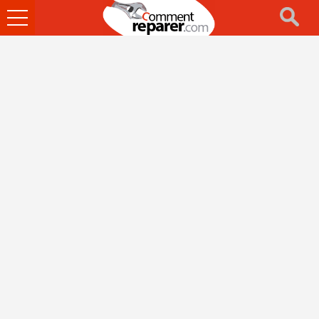
Ouvrir
le
menu