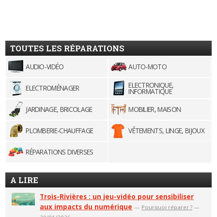
TOUTES LES RÉPARATIONS
AUDIO-VIDÉO
AUTO-MOTO
ELECTRONIQUE,
ELECTROMÉNAGER
INFORMATIQUE
JARDINAGE, BRICOLAGE
MOBILIER, MAISON
PLOMBERIE-CHAUFFAGE
VÊTEMENTS, LINGE, BIJOUX
RÉPARATIONS DIVERSES
A LIRE
Trois-Rivières : un jeu-vidéo pour sensibiliser
aux impacts du numérique
—
Pourquoi réparer ?
—