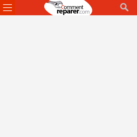
Ouvrir
le
menu