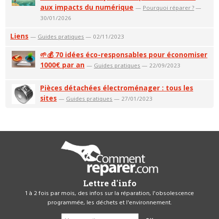
aux impacts du numérique
—
Pourquoi réparer ?
—
30/01/2026
Liens
—
Guides pratiques
— 02/11/2023
🌱💰 70 idées éco-responsables pour économiser
1000€ par an
—
Guides pratiques
— 22/09/2023
Pièces détachées électroménager : tous les
sites
—
Guides pratiques
— 27/01/2023
Lettre d'info
1 à 2 fois par mois, des infos sur la réparation, l'obsolescence
programmée, les déchets et l'environnement.