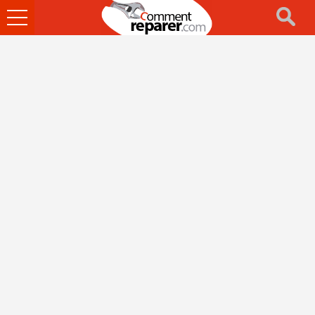
Ouvrir
le
menu