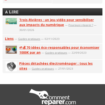
A LIRE
Trois-Rivières : un jeu-vidéo pour sensibiliser
aux impacts du numérique
—
Pourquoi réparer ?
—
30/01/2026
Liens
—
Guides pratiques
— 02/11/2023
🌱💰 70 idées éco-responsables pour économiser
1000€ par an
—
Guides pratiques
— 22/09/2023
Pièces détachées électroménager : tous les
sites
—
Guides pratiques
— 27/01/2023