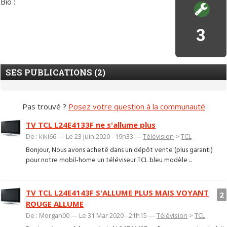
Bio :
3
SES PUBLICATIONS (2)
Pas trouvé ?
Posez votre question à la communauté
TV TCL L24E4133F ne s'allume plus
De : kiki66 — Le 23 Juin 2020 - 19h33 —
Télévision
>
TCL
Bonjour, Nous avons acheté dans un dépôt vente (plus garanti)
pour notre mobil-home un téléviseur TCL bleu modèle ...
TV TCL L24E4143F S'ALLUME PLUS MAIS VOYANT
2
ROUGE ALLUME
De : Morgan00 — Le 31 Mar 2020 - 21h15 —
Télévision
>
TCL