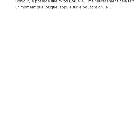
Bonjour, je posséde une tv tcl L24E4143F malheuresement cela fait
un moment que lorsque jappuie sur le boutons on, le ...