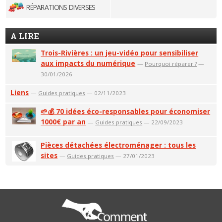
RÉPARATIONS DIVERSES
A LIRE
Trois-Rivières : un jeu-vidéo pour sensibiliser
aux impacts du numérique
—
Pourquoi réparer ?
—
30/01/2026
Liens
—
Guides pratiques
— 02/11/2023
🌱💰 70 idées éco-responsables pour économiser
1000€ par an
—
Guides pratiques
— 22/09/2023
Pièces détachées électroménager : tous les
sites
—
Guides pratiques
— 27/01/2023