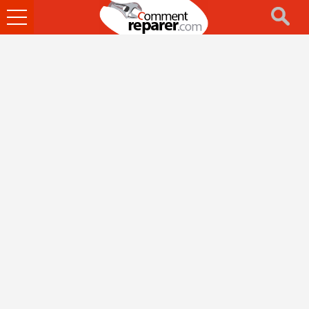
Ouvrir
le
menu