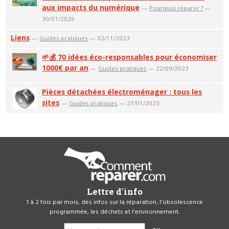
aux impacts du numérique
—
Pourquoi réparer ?
—
30/01/2026
Liens
—
Guides pratiques
— 02/11/2023
🌱💰 70 idées éco-responsables pour économiser
1000€ par an
—
Guides pratiques
— 22/09/2023
Pièces détachées électroménager : tous les
sites
—
Guides pratiques
— 27/01/2023
Lettre d'info
1 à 2 fois par mois, des infos sur la réparation, l'obsolescence
programmée, les déchets et l'environnement.