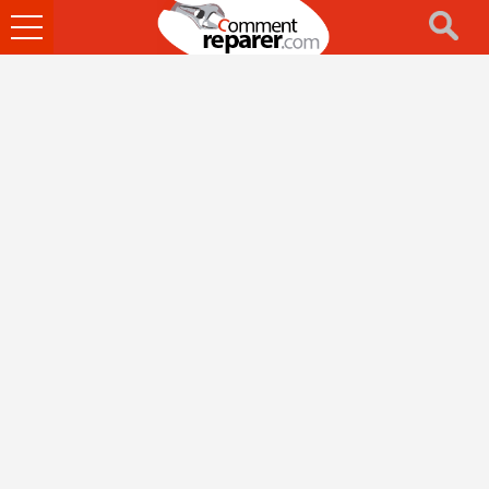
Ouvrir
le
menu