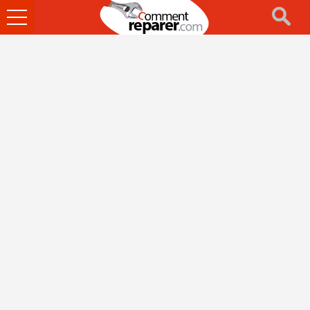
Ouvrir
le
menu