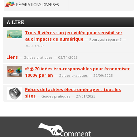
RÉPARATIONS DIVERSES
A LIRE
Trois-Rivières : un jeu-vidéo pour sensibiliser
aux impacts du numérique
—
Pourquoi réparer ?
—
30/01/2026
Liens
—
Guides pratiques
— 02/11/2023
🌱💰 70 idées éco-responsables pour économiser
1000€ par an
—
Guides pratiques
— 22/09/2023
Pièces détachées électroménager : tous les
sites
—
Guides pratiques
— 27/01/2023