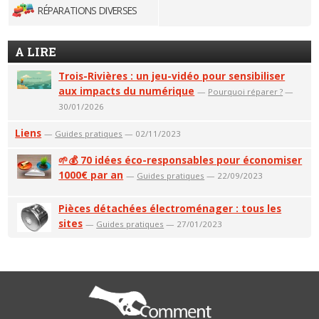
RÉPARATIONS DIVERSES
A LIRE
Trois-Rivières : un jeu-vidéo pour sensibiliser
aux impacts du numérique
—
Pourquoi réparer ?
—
30/01/2026
Liens
—
Guides pratiques
— 02/11/2023
🌱💰 70 idées éco-responsables pour économiser
1000€ par an
—
Guides pratiques
— 22/09/2023
Pièces détachées électroménager : tous les
sites
—
Guides pratiques
— 27/01/2023