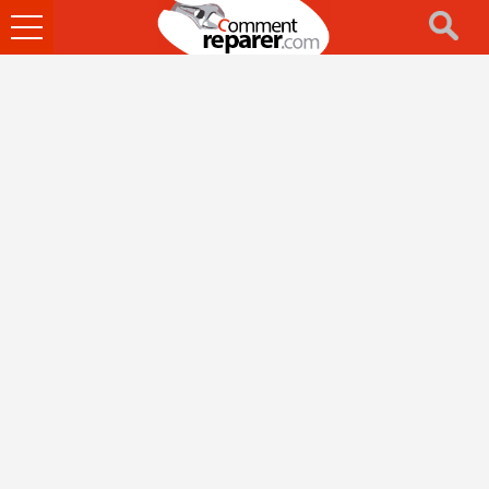
Ouvrir
le
menu