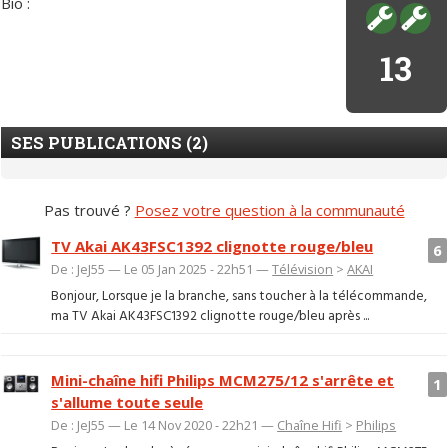
Bio :
13
SES PUBLICATIONS (2)
Pas trouvé ?
Posez votre question à la communauté
TV Akai AK43FSC1392 clignotte rouge/bleu
6
De : JeJ55 — Le 05 Jan 2025 - 22h51 —
Télévision
>
AKAI
Bonjour, Lorsque je la branche, sans toucher à la télécommande,
ma TV Akai AK43FSC1392 clignotte rouge/bleu après ...
Mini-chaîne hifi Philips MCM275/12 s'arrête et
1
s'allume toute seule
De : JeJ55 — Le 14 Nov 2020 - 22h21 —
Chaîne Hifi
>
Philips