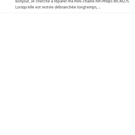
Bonjour, Je cherche à réparer ma mini-chaîne hifi Philips MCM275.
Lorsqu'elle est restée débranchée longtemps, ...