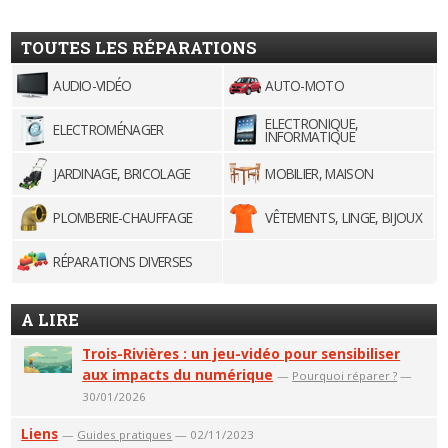
TOUTES LES RÉPARATIONS
AUDIO-VIDÉO
AUTO-MOTO
ELECTRONIQUE,
ELECTROMÉNAGER
INFORMATIQUE
JARDINAGE, BRICOLAGE
MOBILIER, MAISON
PLOMBERIE-CHAUFFAGE
VÊTEMENTS, LINGE, BIJOUX
RÉPARATIONS DIVERSES
A LIRE
Trois-Rivières : un jeu-vidéo pour sensibiliser
aux impacts du numérique
—
Pourquoi réparer ?
—
30/01/2026
Liens
—
Guides pratiques
— 02/11/2023