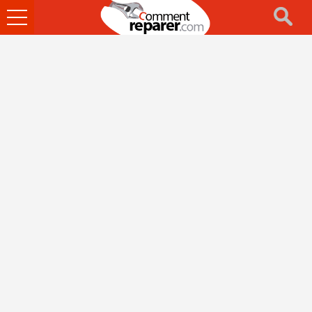
Ouvrir
le
menu