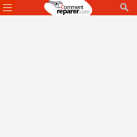
Ouvrir
le
menu