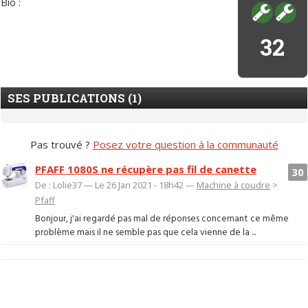
Bio :
32
SES PUBLICATIONS (1)
Pas trouvé ?
Posez votre question à la communauté
PFAFF 1080S ne récupère pas fil de canette
30
De : Lolie37 — Le 26 Jan 2021 - 18h42 —
Machine à coudre
>
Pfaff
Bonjour, j'ai regardé pas mal de réponses concernant ce même
problème mais il ne semble pas que cela vienne de la ...