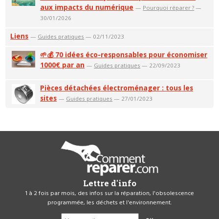
aux impacts du numérique
—
Pourquoi réparer ?
—
30/01/2026
Liens
—
Guides pratiques
— 02/11/2023
🌱💰 70 idées éco-responsables pour économiser
1000€ par an
—
Guides pratiques
— 22/09/2023
Pièces détachées électroménager : tous les
sites
—
Guides pratiques
— 27/01/2023
Lettre d'info
1 à 2 fois par mois, des infos sur la réparation, l'obsolescence
programmée, les déchets et l'environnement.