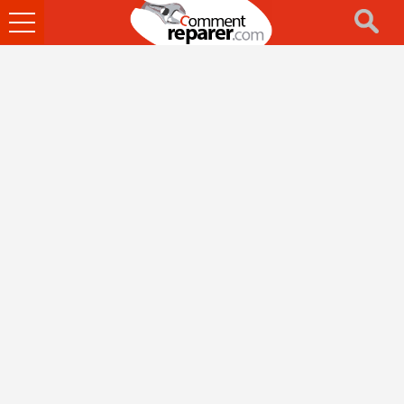
Ouvrir
le
menu