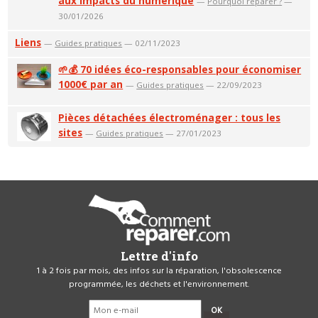
aux impacts du numérique
—
Pourquoi réparer ?
—
30/01/2026
Liens
—
Guides pratiques
— 02/11/2023
🌱💰 70 idées éco-responsables pour économiser
1000€ par an
—
Guides pratiques
— 22/09/2023
Pièces détachées électroménager : tous les
sites
—
Guides pratiques
— 27/01/2023
Lettre d'info
1 à 2 fois par mois, des infos sur la réparation, l'obsolescence
programmée, les déchets et l'environnement.
OK