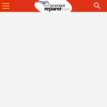
Ouvrir
le
menu