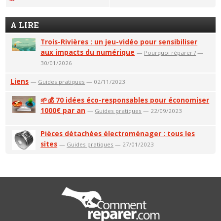
A LIRE
Trois-Rivières : un jeu-vidéo pour sensibiliser
aux impacts du numérique
—
Pourquoi réparer ?
—
30/01/2026
Liens
—
Guides pratiques
— 02/11/2023
🌱💰 70 idées éco-responsables pour économiser
1000€ par an
—
Guides pratiques
— 22/09/2023
Pièces détachées électroménager : tous les
sites
—
Guides pratiques
— 27/01/2023