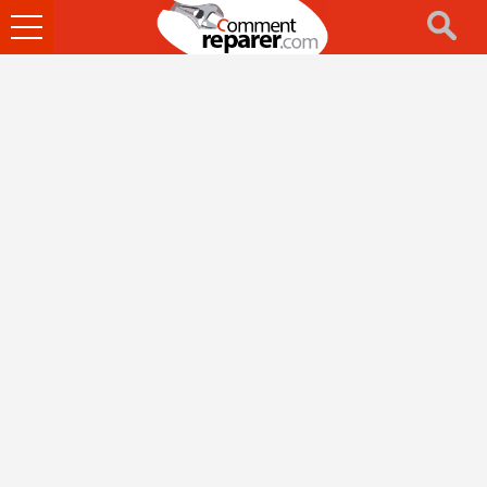
Ouvrir
le
menu