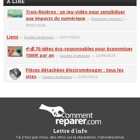
A LIRE
Trois-Rivières : un jeu-vidéo pour sensibiliser
aux impacts du numérique
—
Pourquoi réparer ?
—
30/01/2026
Liens
—
Guides pratiques
— 02/11/2023
🌱💰 70 idées éco-responsables pour économiser
1000€ par an
—
Guides pratiques
— 22/09/2023
Pièces détachées électroménager : tous les
sites
—
Guides pratiques
— 27/01/2023
Lettre d'info
1 à 2 fois par mois, des infos sur la réparation, l'obsolescence