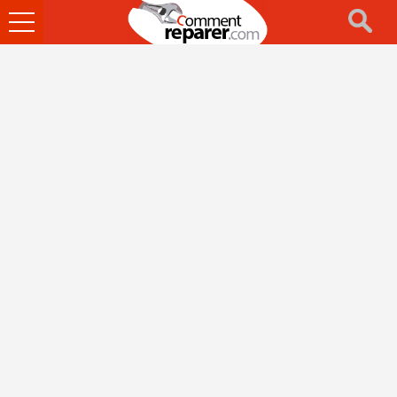
Ouvrir
le
menu