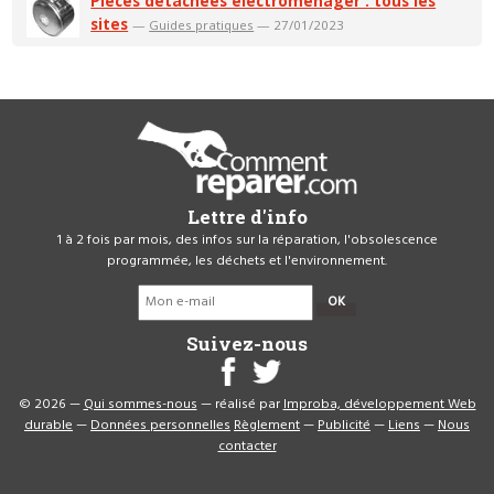
Pièces détachées électroménager : tous les
sites
—
Guides pratiques
— 27/01/2023
Lettre d'info
1 à 2 fois par mois, des infos sur la réparation, l'obsolescence
programmée, les déchets et l'environnement.
OK
Suivez-nous
© 2026 —
Qui sommes-nous
— réalisé par
Improba, développement Web
durable
—
Données personnelles
Règlement
—
Publicité
—
Liens
—
Nous
contacter