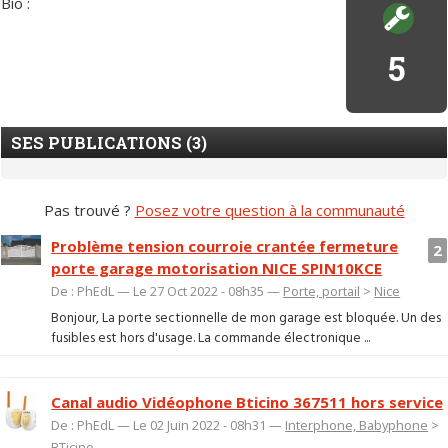
Bio :
5
SES PUBLICATIONS (3)
Pas trouvé ?
Posez votre question à la communauté
Problème tension courroie crantée fermeture
2
porte garage motorisation NICE SPIN10KCE
De : PhEdL — Le 27 Oct 2022 - 08h35 —
Porte, portail
>
Nice
Bonjour, La porte sectionnelle de mon garage est bloquée. Un des
fusibles est hors d'usage. La commande électronique ...
Canal audio Vidéophone Bticino 367511 hors service
De : PhEdL — Le 02 Juin 2022 - 08h31 —
Interphone, Babyphone
>
BTicino