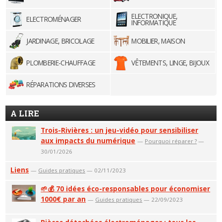
ELECTRONIQUE,
ELECTROMÉNAGER
INFORMATIQUE
JARDINAGE, BRICOLAGE
MOBILIER, MAISON
PLOMBERIE-CHAUFFAGE
VÊTEMENTS, LINGE, BIJOUX
RÉPARATIONS DIVERSES
A LIRE
Trois-Rivières : un jeu-vidéo pour sensibiliser
aux impacts du numérique
—
Pourquoi réparer ?
—
30/01/2026
Liens
—
Guides pratiques
— 02/11/2023
🌱💰 70 idées éco-responsables pour économiser
1000€ par an
—
Guides pratiques
— 22/09/2023