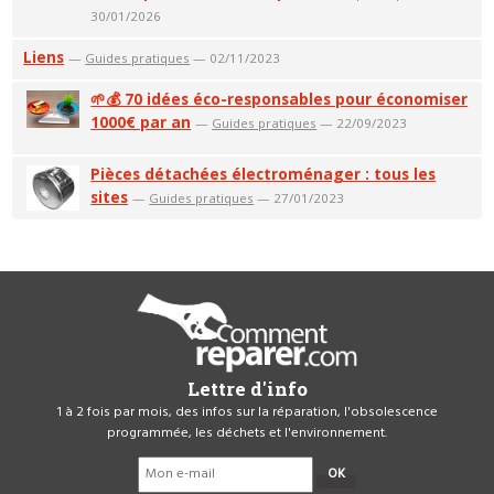
30/01/2026
Liens
—
Guides pratiques
— 02/11/2023
🌱💰 70 idées éco-responsables pour économiser
1000€ par an
—
Guides pratiques
— 22/09/2023
Pièces détachées électroménager : tous les
sites
—
Guides pratiques
— 27/01/2023
Lettre d'info
1 à 2 fois par mois, des infos sur la réparation, l'obsolescence
programmée, les déchets et l'environnement.
OK