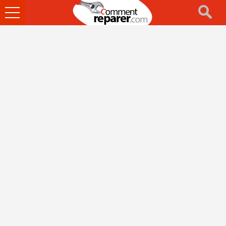
Ouvrir
le
menu