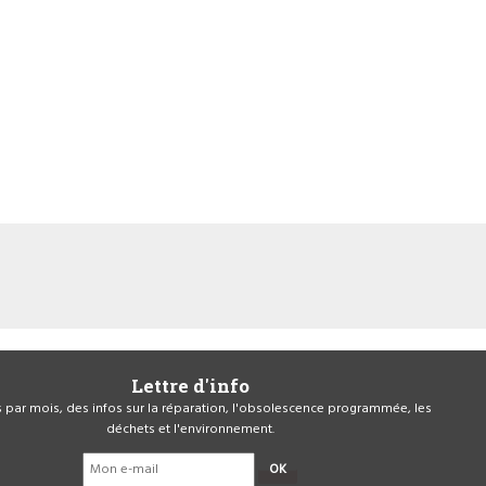
Lettre d'info
is par mois, des infos sur la réparation, l'obsolescence programmée, les
déchets et l'environnement.
OK