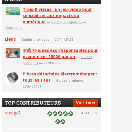
Trois-Rivières : un jeu-vidéo pour
sensibiliser aux impacts du
numérique
—
Pourquoi réparer ?
—
30/01/2026
Liens
—
Guides pratiques
— 02/11/2023
🌱💰 70 idées éco-responsables pour
économiser 1000€ par an
—
Guides
pratiques
— 22/09/2023
Pièces détachées électroménager :
tous les sites
—
Guides pratiques
—
27/01/2023
TOP CONTRIBUTEURS
Voir tous
omega7
43110 pts