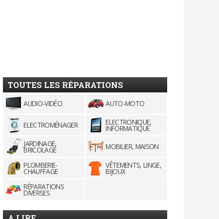
TOUTES LES RÉPARATIONS
AUDIO-VIDÉO
AUTO-MOTO
ELECTRONIQUE,
ELECTROMÉNAGER
INFORMATIQUE
JARDINAGE,
MOBILIER, MAISON
BRICOLAGE
PLOMBERIE-
VÊTEMENTS, LINGE,
CHAUFFAGE
BIJOUX
RÉPARATIONS
DIVERSES
A LIRE