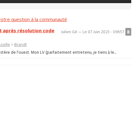
otre question à la communauté
3 après résolution code
8
Julien Gé — Le 07 Juin 2023 - 09h57
sselle
>
Brandt
stère de l'ouest. Mon LV (parfaitement entretenu, je tiens à le...