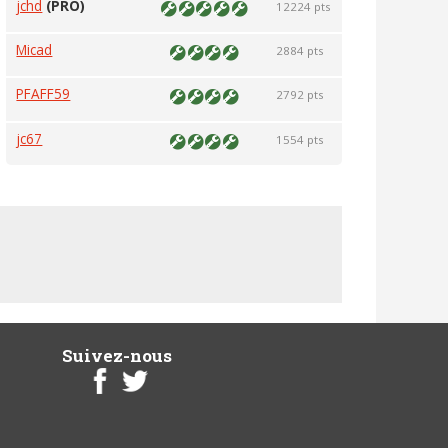
jchd
(PRO)
12224 pts
Micad
2884 pts
PFAFF59
2792 pts
jc67
1554 pts
Suivez-nous