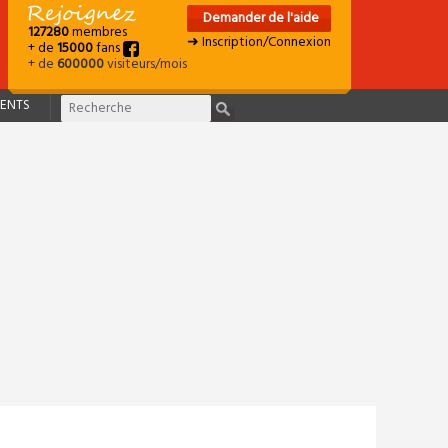
Demander de l'aide
127280
membres
➜ Inscription/Connexion
+ de
15000
fans
+ de
600000
visiteurs/mois
ENTS