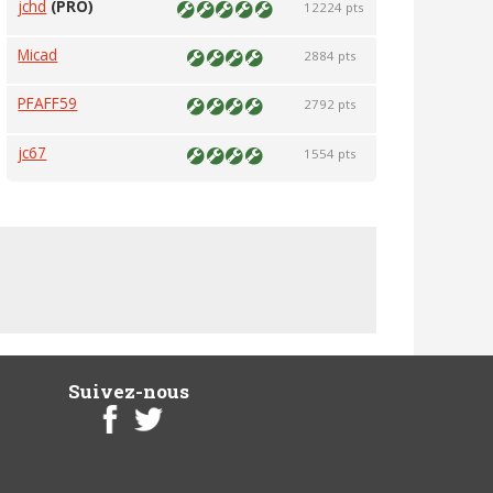
jchd
(PRO)
12224 pts
Micad
2884 pts
PFAFF59
2792 pts
jc67
1554 pts
Suivez-nous