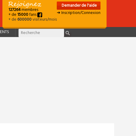
Demander de l'aide
127264
membres
➜ Inscription/Connexion
+ de
15000
fans
+ de
600000
visiteurs/mois
ENTS