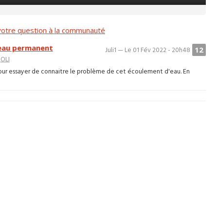
otre question à la communauté
eau permanent
12
Juli1 — Le 01 Fév 2022 - 20h48
>
OLI
ur essayer de connaitre le problème de cet écoulement d'eau. En