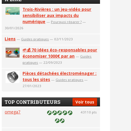
Trois-Rivières : un jeu-vidéo pour
sensibiliser aux impacts du
numérique
—
Pourquoi réparer ?
—
30/01/2026
Liens
—
Guides pratiques
— 02/11/2023
🌱💰 70 idées éco-responsables pour
économiser 1000€ par an
—
Guides
pratiques
— 22/09/2023
Pièces détachées électroménager :
tous les sites
—
Guides pratiques
—
27/01/2023
TOP CONTRIBUTEURS
Voir tous
omega7
43110 pts