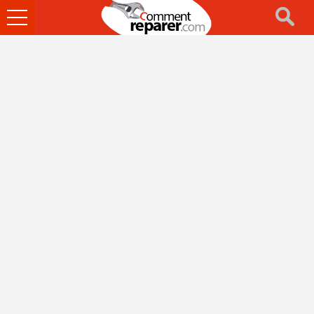
Ouvrir
le
menu