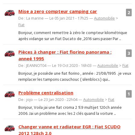
Mise a zero compteur camping car
2
De : La marine — Le 05 Jan 2021 - 17h25 —
Automobile
>
Fiat
Bonjour, comment remettre à zéro le compteur kilométrique
après vidange sur un Fiat Ducato de ,2016 sans passer Par ...
Pièces à changer : Fiat fiorino panorama :
3
anneé 1995
De : JEANNOT04 — Le 19 Oct 2020 - 16h03 —
Automobile
>
Fiat
Bonjour, je possède une fiat fiorino , année : 21/08/1995 . je veux
remplacer les tampons caouchouc ( silenblocs ) qui...
Problème centralisation
1
De : jojo — Le 23 Jan 2020 - 22h04 —
Automobile
>
Fiat
Bonjour, Voila jai une fiat croma 2 1l.9 multijet 120ch année
2006. Jai un problème avec les 2 clés quand la voiture ...
Changer vanne et radiateur EGR : Fiat SCUDO
2012 128ch 2.0