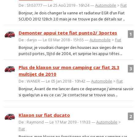
De : Sh53777 — Le 25 Aoû 2019 - 16h24 —
Automobile
>
Fiat
Bonjour, Je dois changer la vanne et radiateur EGR d'un Fiat
SCUDO 2012 128ch 2.0 mais je ne trouve pas de détails sur ...
Demonter appui tete fiat punto2/ 3portes
1
De : danjo — Le 03 Mar 2018 - 15h55 —
Automobile
>
Fiat
Bonjour, je voudrais changer des housses aux sieges de ma
punto3 portes ,13jtd de 2004, et surprise les appui têtes ...
Plus de klaxon sur mon camping car fiat 2L3
3
multijet de 2010
De : WANER — Le 05 Jan 2018 - 10h42 —
Automobile
>
Fiat
Bonjour, Avant de me lancer dans ce depannage j'aimerai savoir
si quelqu'un a eu ce cas ',le contacteur se trouve sous ...
Klaxon sur fiat ducato
2
De : Raymond — Le 17 Mar 2019 - 11h33 —
Automobile
>
Fiat