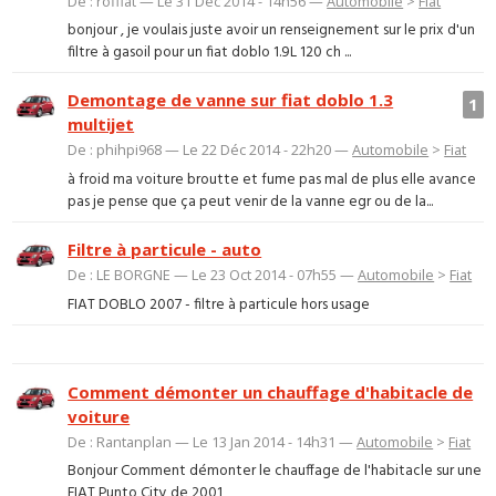
De : roffiat — Le 31 Déc 2014 - 14h56 —
Automobile
>
Fiat
bonjour , je voulais juste avoir un renseignement sur le prix d'un
filtre à gasoil pour un fiat doblo 1.9L 120 ch ...
Demontage de vanne sur fiat doblo 1.3
1
multijet
De : phihpi968 — Le 22 Déc 2014 - 22h20 —
Automobile
>
Fiat
à froid ma voiture broutte et fume pas mal de plus elle avance
pas je pense que ça peut venir de la vanne egr ou de la...
Filtre à particule - auto
De : LE BORGNE — Le 23 Oct 2014 - 07h55 —
Automobile
>
Fiat
FIAT DOBLO 2007 - filtre à particule hors usage
Comment démonter un chauffage d'habitacle de
voiture
De : Rantanplan — Le 13 Jan 2014 - 14h31 —
Automobile
>
Fiat
Bonjour Comment démonter le chauffage de l'habitacle sur une
FIAT Punto City de 2001