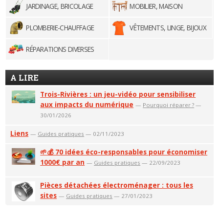
JARDINAGE, BRICOLAGE
MOBILIER, MAISON
PLOMBERIE-CHAUFFAGE
VÊTEMENTS, LINGE, BIJOUX
RÉPARATIONS DIVERSES
A LIRE
Trois-Rivières : un jeu-vidéo pour sensibiliser
aux impacts du numérique
—
Pourquoi réparer ?
—
30/01/2026
Liens
—
Guides pratiques
— 02/11/2023
🌱💰 70 idées éco-responsables pour économiser
1000€ par an
—
Guides pratiques
— 22/09/2023
Pièces détachées électroménager : tous les
sites
—
Guides pratiques
— 27/01/2023