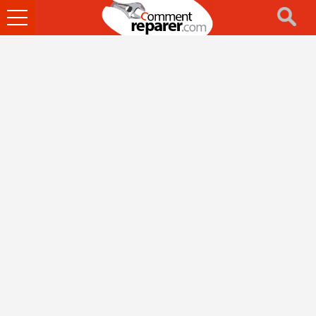
Ouvrir
le
menu