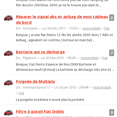
Bonjour, mon klaxon ne fonctionne plus sur mon camping car
fiat ducato 230clmac 2000. je ne le trouve pas dans le ...
Réparer le signal abs et airbag de mon tableau
2
de bord
De : Anonyme — Le 30 Déc 2017 - 11h30 —
Automobile
>
Fiat
Bonjour, j ai une fiat Punto 1.2 16v hlx année 2000 donc l 'ABS et
Airbag , signalent en continu ( moteur en marche) ...
Batterie qui se décharge
7
De : filgaboni — Le 02 Mai 2016 - 16h45 —
Automobile
>
Fiat
Bonjour, Fiat Punto Essence de Nov.1999 Batterie et
alternateur neufs (6 mois) La batterie se décharge très vite et ...
Poignée de Multipla
De : memepaspeur17 — Le 26 Jan 2015 - 20h48 —
Automobile
>
Fiat
La poignée extérieur n'ouvre plus la portiére
Filtre à gasoil Fiat Doblo
3