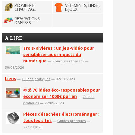
PLOMBERIE-
VÊTEMENTS, LINGE,
CHAUFFAGE
BIJOUX
RÉPARATIONS
DIVERSES
A LIRE
Trois-Rivières : un jeu-vidéo pour
sensibiliser aux impacts du
numérique
—
Pourquoi réparer ?
—
30/01/2026
Liens
—
Guides pratiques
— 02/11/2023
🌱💰 70 idées éco-responsables pour
économiser 1000€ par an
—
Guides
pratiques
— 22/09/2023
Pièces détachées électroménager :
tous les sites
—
Guides pratiques
—
27/01/2023