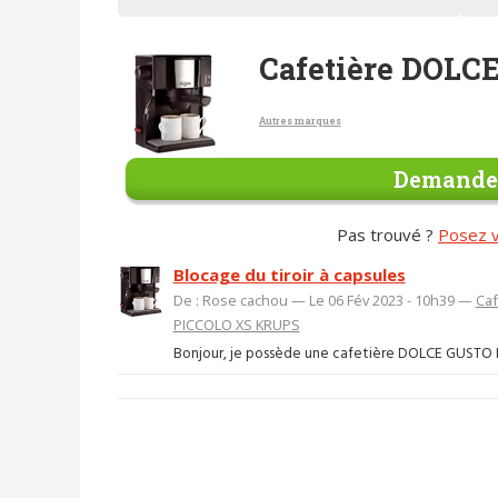
Cafetière DOL
Autres marques
Demander
Pas trouvé ?
Posez v
Blocage du tiroir à capsules
De : Rose cachou — Le 06 Fév 2023 - 10h39 —
Caf
PICCOLO XS KRUPS
Bonjour, je possède une cafetière DOLCE GUSTO PIC