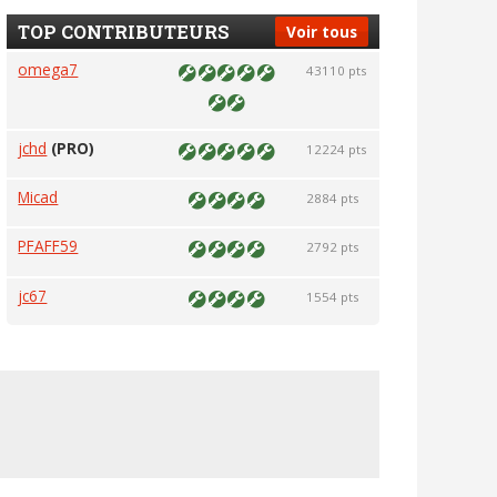
TOP CONTRIBUTEURS
Voir tous
omega7
43110 pts
jchd
(PRO)
12224 pts
Micad
2884 pts
PFAFF59
2792 pts
jc67
1554 pts