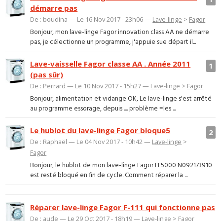
démarre pas
De : boudina — Le 16 Nov 2017 - 23h06 —
Lave-linge
>
Fagor
Bonjour, mon lave-linge Fagor innovation class AA ne démarre
pas, je célectionne un programme, j'appuie sue départ il...
Lave-vaisselle Fagor classe AA . Année 2011
1
(pas sûr)
De : Perrard — Le 10 Nov 2017 - 15h27 —
Lave-linge
>
Fagor
Bonjour, alimentation et vidange OK, Le lave-linge s'est arrêté
au programme essorage, depuis .... problème =les ...
Le hublot du lave-linge Fagor bloque5
2
De : Raphaël — Le 04 Nov 2017 - 10h42 —
Lave-linge
>
Fagor
Bonjour, le hublot de mon lave-linge Fagor FF5000 N092173910
est resté bloqué en fin de cycle. Comment réparer la ...
Réparer lave-linge Fagor F-111 qui fonctionne pas
De : aude — Le 29 Oct 2017 - 18h19 —
Lave-linge
>
Fagor