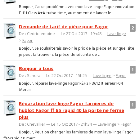
Bonjour, J'ai un problème avec mon lave-linge Fagor innovation
F-111 Class A+A turbo time, au moment de lancer le ...
Demande de tarif de pièce pour Fagor
2
De : Cedric lemoine — Le 27 Oct 2017 - 19h48 —
Lave-linge
>
Fagor
Bonjour, Je souhaiterais savoir le prix de la pièce et sur quel site
je peut la trouver c la pièce de sécurité de ...
Bonjour à tous
1
De : Sandra — Le 22 Oct 2017 - 15h25 —
Lave-linge
>
Fagor
Bonjour, réparer lave-linge Fagor RÉF 3 F 3612 It erreur F04
Merciii
Réparation lave-linge Fagor farnieres de
1
hublot Fagor ff 65 rapid 40 la porte ne ferme
plus
De : Chevallier — Le 15 Oct 2017 - 21h34 —
Lave-linge
>
Fagor
Bonjour, Peut on changer les farnieres de mon lave-linge Fagor
ff65rapid 40 merci