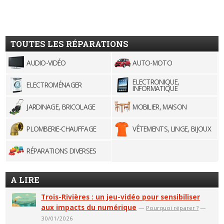
TOUTES LES RÉPARATIONS
AUDIO-VIDÉO
AUTO-MOTO
ELECTRONIQUE,
ELECTROMÉNAGER
INFORMATIQUE
JARDINAGE, BRICOLAGE
MOBILIER, MAISON
PLOMBERIE-CHAUFFAGE
VÊTEMENTS, LINGE, BIJOUX
RÉPARATIONS DIVERSES
A LIRE
Trois-Rivières : un jeu-vidéo pour sensibiliser
aux impacts du numérique
—
Pourquoi réparer ?
—
30/01/2026