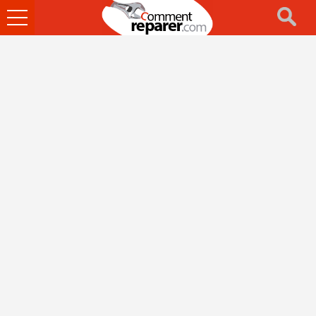
Ouvrir
le
menu