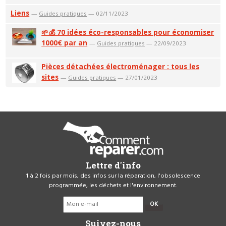
Liens
—
Guides pratiques
— 02/11/2023
🌱💰 70 idées éco-responsables pour économiser
1000€ par an
—
Guides pratiques
— 22/09/2023
Pièces détachées électroménager : tous les
sites
—
Guides pratiques
— 27/01/2023
Lettre d'info
1 à 2 fois par mois, des infos sur la réparation, l'obsolescence
programmée, les déchets et l'environnement.
OK
Suivez-nous