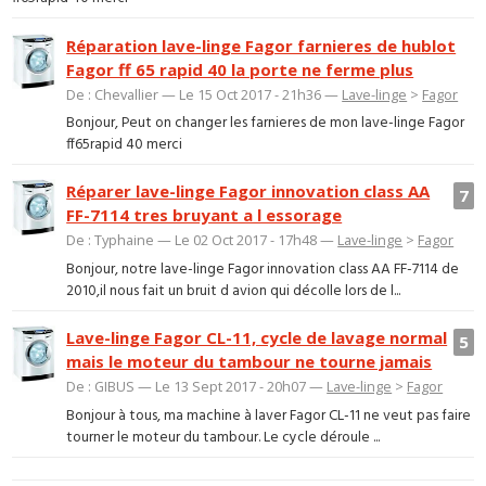
Réparation lave-linge Fagor farnieres de hublot
Fagor ff 65 rapid 40 la porte ne ferme plus
De : Chevallier — Le 15 Oct 2017 - 21h36 —
Lave-linge
>
Fagor
Bonjour, Peut on changer les farnieres de mon lave-linge Fagor
ff65rapid 40 merci
Réparer lave-linge Fagor innovation class AA
7
FF-7114 tres bruyant a l essorage
De : Typhaine — Le 02 Oct 2017 - 17h48 —
Lave-linge
>
Fagor
Bonjour, notre lave-linge Fagor innovation class AA FF-7114 de
2010,il nous fait un bruit d avion qui décolle lors de l...
Lave-linge Fagor CL-11, cycle de lavage normal
5
mais le moteur du tambour ne tourne jamais
De : GIBUS — Le 13 Sept 2017 - 20h07 —
Lave-linge
>
Fagor
Bonjour à tous, ma machine à laver Fagor CL-11 ne veut pas faire
tourner le moteur du tambour. Le cycle déroule ...