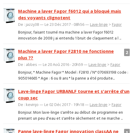
Machine a laver Fagor f6012 qui a bloqué mais
des voyants clignotent
De : jazzy38 — Le 23 Déc 2017 - 08h56 —
Lave-linge
>
Fagor
Bonjour, faisant tourné ma machine a laver Fagor f6012
innovation de 2008 j ai entendu 1 bruit de claquement a l ...
Machine a laver Fagor F2810 ne fonctionne
2
plus ??
De : abbes — Le 20 Aoû 2016 - 20h59 —
Lave-linge
>
Fagor
Bonjour, * Machine Fagor * Model : F2810 / N° 070693198 code :
905014665 * Age : 6 ou 8 ans * la panne a été produite...
Lave-linge Fagor URBANLF tourne et s'arrête d'un
coup sec
De : kevinjo — Le 02 Déc 2017 - 19h18 —
Lave-linge
>
Fagor
Bonjour. Mon lave-linge s'arrête au début de programme en
prenant un peu d'eau et s'arrête sèchement et ne marche ...
Panne lave-linge Fagor innovation classAA ne
1