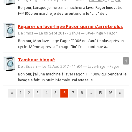
Bonjour, Lorsque je mets ma machine à laver Fagor Innovation
FFP 1005 en marche je devrai entendre le "clic" de ...
Réparer un lave-linge Fagor qui ne s'arrete plus
De : mos — Le 09 Sept 2017 - 21h34 —
Lave-linge
>
Fagor
Bonjour, Mon lave-linge Fagor FF 306 ne s'arrête plus après un
cycle. Même après l'affichage "fin" l'eau continue à...
Tambour bloqué
1
De : Susan — Le 12 Aoû 2017 - 11h04 —
Lave-linge
>
Fagor
Bonjour, j'ai une machine à laver Fagor FFT 100w qui pendant le
lavage a fait un bruit infernale. J'ai arreté le ...
«
1
2
3
4
5
6
7
8
...
15
16
»