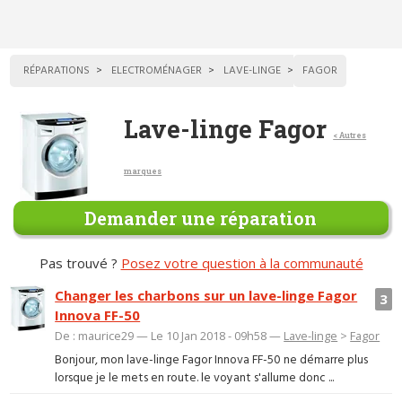
RÉPARATIONS
ELECTROMÉNAGER
LAVE-LINGE
FAGOR
Lave-linge Fagor
< Autres
marques
Demander une réparation
Pas trouvé ?
Posez votre question à la communauté
Changer les charbons sur un lave-linge Fagor
3
Innova FF-50
De : maurice29 — Le 10 Jan 2018 - 09h58 —
Lave-linge
>
Fagor
Bonjour, mon lave-linge Fagor Innova FF-50 ne démarre plus
lorsque je le mets en route. le voyant s'allume donc ...