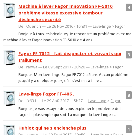
Machine à laver Fagor Innovation FF-5010
4
problème vitesse excessive tambour
déclenche sécurité
De : Quentin — Le 26 Nov 2016 - 16h31 —
Lave-linge
>
Fagor
Bonjour à tous les bricoleurs, Je rencontre un problème avec ma
machine à laver Fagor Innovation FF-5010 de 4 ans. ...
Fagor FF 7012 - fait disjoncter et voyants qui
3
s'allument
De : ranwa — Le 09 Sept 2017 - 20h26 —
Lave-linge
>
Fagor
Bonjour, Mon lave-linge Fagor FF 7012 a 5 ans. Aucun problème
jusqu'il y a quelques jours, où il s'est mis à faire ...
Lave-linge Fagor FF-406 ,
8
De : fx931 — Le 29 Aoû 2017 - 15h27 —
Lave-linge
>
Fagor
Bonjour, je vais essayer de vous expliquer le problème de la
façon la plus simple qui soit. La marque du lave Linge : ...
Hublot qui ne s'enclenche plus
1
De : geneg — Le 10 Sept 2017 - 19h50 —
Lave-linge
>
Fagor