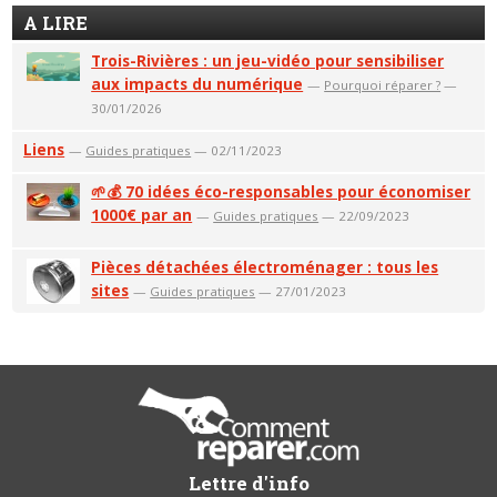
A LIRE
Trois-Rivières : un jeu-vidéo pour sensibiliser
aux impacts du numérique
—
Pourquoi réparer ?
—
30/01/2026
Liens
—
Guides pratiques
— 02/11/2023
🌱💰 70 idées éco-responsables pour économiser
1000€ par an
—
Guides pratiques
— 22/09/2023
Pièces détachées électroménager : tous les
sites
—
Guides pratiques
— 27/01/2023
Lettre d'info