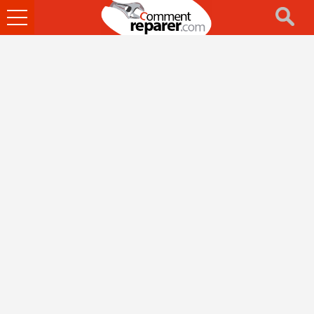
Ouvrir
le
menu