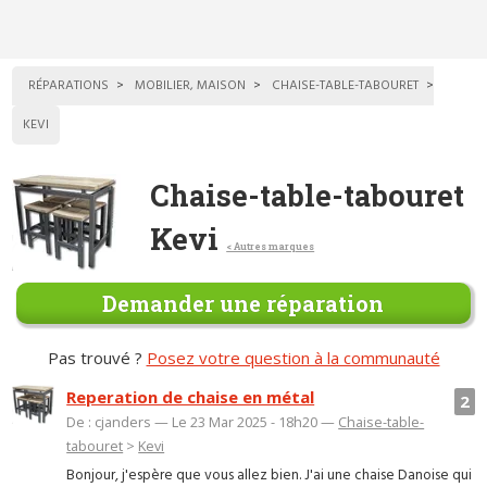
RÉPARATIONS
MOBILIER, MAISON
CHAISE-TABLE-TABOURET
KEVI
Chaise-table-tabouret
Kevi
< Autres marques
Demander une réparation
Pas trouvé ?
Posez votre question à la communauté
Reperation de chaise en métal
2
De : cjanders — Le 23 Mar 2025 - 18h20 —
Chaise-table-
tabouret
>
Kevi
Bonjour, j'espère que vous allez bien. J'ai une chaise Danoise qui