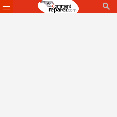
Ouvrir
le
menu