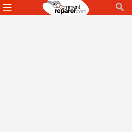
Ouvrir
le
menu