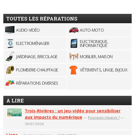
TOUTES LES RÉPARATIONS
AUDIO-VIDÉO
AUTO-MOTO
ELECTRONIQUE,
ELECTROMÉNAGER
INFORMATIQUE
JARDINAGE, BRICOLAGE
MOBILIER, MAISON
PLOMBERIE-CHAUFFAGE
VÊTEMENTS, LINGE, BIJOUX
RÉPARATIONS DIVERSES
A LIRE
Trois-Rivières : un jeu-vidéo pour sensibiliser
aux impacts du numérique
—
Pourquoi réparer ?
—
30/01/2026
Liens