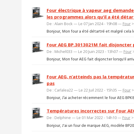
Four électrique à vapeur aeg demande
les programmes alors qu'il a été détar
De : Alain Bock — Le 07 Jan 2024 - 19h08 —
Four
Bonjour, Mon four a été détartré et malgré cela lo
Four AEG BP.3013021M fait disjoncter 
De : Michel033 — Le 20 Juin 2023 - 13h07 —
Four
Bonjour, Mon four AEG fait disjoncter lorsqu'il arri
Four AEG, n’atteinds pas la températu
pas
De : Carlalea22 — Le 22 Juil 2022 - 15h35 —
Four
Bonjour, J’ai acheter récemment le four AEG BPK82
Températures incorrectes sur Four A
De : Delphine — Le 01 Mar 2022 - 14h10 —
Four
Bonjour, J'ai un four de marque AEG, modèle BP200