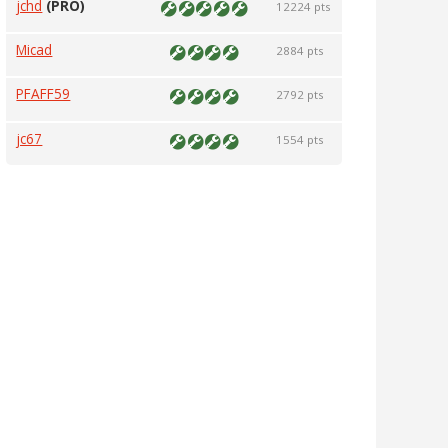
jchd
(PRO)
12224 pts
Micad
2884 pts
PFAFF59
2792 pts
jc67
1554 pts