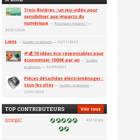
Trois-Rivières : un jeu-vidéo pour
sensibiliser aux impacts du
numérique
—
Pourquoi réparer ?
—
30/01/2026
Liens
—
Guides pratiques
— 02/11/2023
🌱💰 70 idées éco-responsables pour
économiser 1000€ par an
—
Guides
pratiques
— 22/09/2023
Pièces détachées électroménager :
tous les sites
—
Guides pratiques
—
27/01/2023
TOP CONTRIBUTEURS
Voir tous
omega7
43110 pts