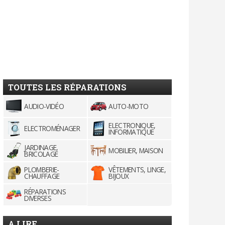
TOUTES LES RÉPARATIONS
AUDIO-VIDÉO
AUTO-MOTO
ELECTRONIQUE,
ELECTROMÉNAGER
INFORMATIQUE
JARDINAGE,
MOBILIER, MAISON
BRICOLAGE
PLOMBERIE-
VÊTEMENTS, LINGE,
CHAUFFAGE
BIJOUX
RÉPARATIONS
DIVERSES
A LIRE