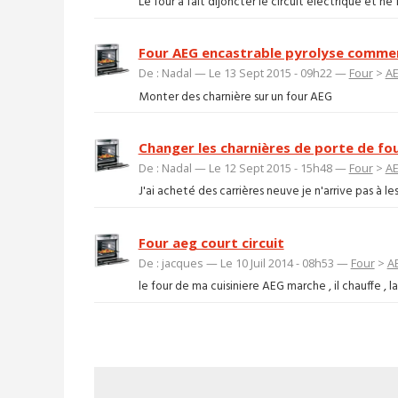
Le four à fait dijoncter le circuit électrique et ne
Four AEG encastrable pyrolyse comme
De : Nadal — Le 13 Sept 2015 - 09h22 —
Four
>
A
Monter des charnière sur un four AEG
Changer les charnières de porte de fo
De : Nadal — Le 12 Sept 2015 - 15h48 —
Four
>
A
J'ai acheté des carrières neuve je n'arrive pas à l
Four aeg court circuit
De : jacques — Le 10 Juil 2014 - 08h53 —
Four
>
A
le four de ma cuisiniere AEG marche , il chauffe , 