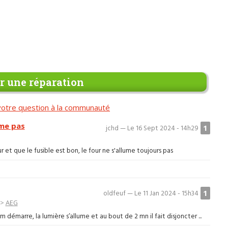
 une réparation
otre question à la communauté
ume pas
1
jchd — Le 16 Sept 2024 - 14h29
ur et que le fusible est bon, le four ne s'allume toujours pas
1
oldfeuf — Le 11 Jan 2024 - 15h34
>
AEG
émarre, la lumière s’allume et au bout de 2 mn il fait disjoncter ...