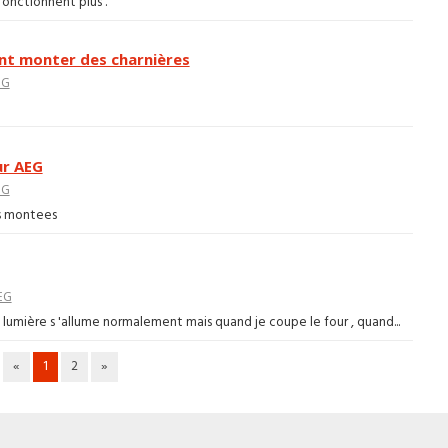
 fonctionnent plus .
nt monter des charnières
EG
ur AEG
EG
es montees
EG
la lumière s 'allume normalement mais quand je coupe le four , quand...
«
1
2
»