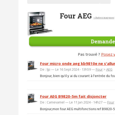
Four AEG
< Autres marques
Demander
Pas trouvé ?
Posez v
Four micro onde aeg kb9810e ne s'all
De : ljp — Le 16 Sept 2024 - 13h59 —
Four
>
AEG
Bonjour, bien qu'il y ai du courant à l'entrée du fo
Four AEG B9820-5m fait disjoncter
De : Camevamel — Le 11 Jan 2024 - 14h27 —
Four
Bonjour,mon four AEG multifonctions ref B9820-5m d