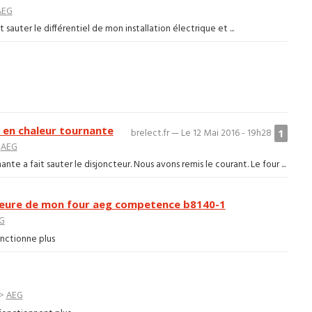
AEG
 sauter le différentiel de mon installation électrique et ...
s en chaleur tournante
1
brelect.fr — Le 12 Mai 2016 - 19h28
>
AEG
e a fait sauter le disjoncteur. Nous avons remis le courant. Le four ...
ieure de mon four aeg competence b8140-1
G
onctionne plus
>
AEG