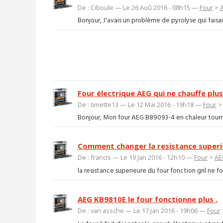
De : Ciboule — Le 26 Aoû 2016 - 08h15 —
Four
>
Bonjour, J'avais un problème de pyrolyse qui faisait
Four électrique AEG qui ne chauffe plu
De : timette13 — Le 12 Mai 2016 - 19h18 —
Four
Bonjour, Mon four AEG B89093-4 en chaleur tournant
Comment changer la resistance super
De : francis — Le 19 Jan 2016 - 12h10 —
Four
>
AE
la resistance superieure du four fonction gril ne f
AEG KB9810E le four fonctionne plus .
De : van assche — Le 17 Jan 2016 - 19h06 —
Four