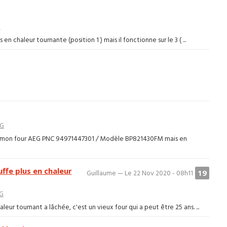
G
en chaleur tournante (position 1 ) mais il fonctionne sur le 3 ( ...
G
de mon four AEG PNC 94971447301 / Modèle BP821430FM mais en
fe plus en chaleur
19
Guillaume — Le 22 Nov 2020 - 08h11
G
ur tournant a lâchée, c'est un vieux four qui a peut être 25 ans. ...