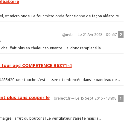
Aléatoire
l, et micro onde. Le four micro onde fonctionne de façon aléatoire....
2
@irvb — Le 21 Avr 2018 - 09h57
G
 chauffait plus en chaleur tournante. J'ai donc remplacé la ...
 four aeg COMPETENCE B6871-4
185420 .une touche s'est cassée et enfoncée dans le bandeau de ...
nt plus sans couper le
1
brelect.fr — Le 15 Sept 2016 - 18h08
lgré l'arrêt du boutons l Le ventilateur s'arrête mais la ...