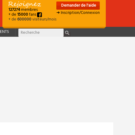
Demander de l'aide
127274
membres
➜ Inscription/Connexion
+ de
15000
fans
+ de
600000
visiteurs/mois
ENTS