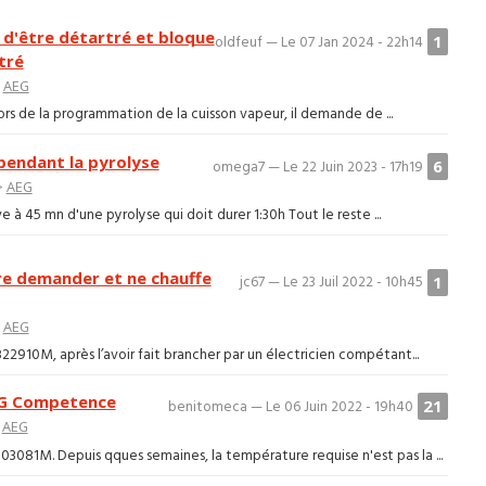
 d'être détartré et bloque
1
oldfeuf — Le 07 Jan 2024 - 22h14
tré
>
AEG
rs de la programmation de la cuisson vapeur, il demande de ...
pendant la pyrolyse
6
omega7 — Le 22 Juin 2023 - 17h19
>
AEG
ve à 45 mn d'une pyrolyse qui doit durer 1:30h Tout le reste ...
re demander et ne chauffe
1
jc67 — Le 23 Juil 2022 - 10h45
>
AEG
2910M, après l’avoir fait brancher par un électricien compétant...
EG Competence
21
benitomeca — Le 06 Juin 2022 - 19h40
>
AEG
3081M. Depuis qques semaines, la température requise n'est pas la ...