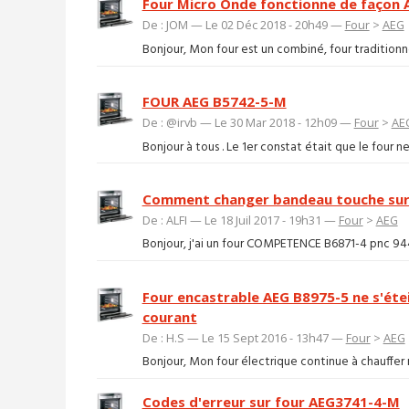
Four Micro Onde fonctionne de façon 
De : JOM — Le 02 Déc 2018 - 20h49 —
Four
>
AEG
Bonjour, Mon four est un combiné, four traditionne
FOUR AEG B5742-5-M
De : @irvb — Le 30 Mar 2018 - 12h09 —
Four
>
AE
Bonjour à tous . Le 1er constat était que le four ne
Comment changer bandeau touche sur
De : ALFI — Le 18 Juil 2017 - 19h31 —
Four
>
AEG
Bonjour, j'ai un four COMPETENCE B6871-4 pnc 944
Four encastrable AEG B8975-5 ne s'étei
courant
De : H.S — Le 15 Sept 2016 - 13h47 —
Four
>
AEG
Bonjour, Mon four électrique continue à chauffer ma
Codes d'erreur sur four AEG3741-4-M