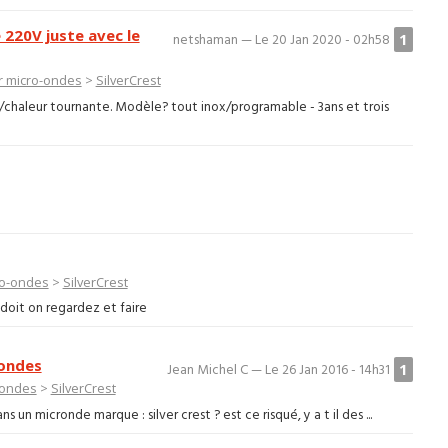
 220V juste avec le
1
netshaman — Le 20 Jan 2020 - 02h58
r micro-ondes
>
SilverCrest
/chaleur tournante. Modèle? tout inox/programable - 3ans et trois
ro-ondes
>
SilverCrest
 doit on regardez et faire
 ondes
1
Jean Michel C — Le 26 Jan 2016 - 14h31
-ondes
>
SilverCrest
micronde marque : silver crest ? est ce risqué, y a t il des ...