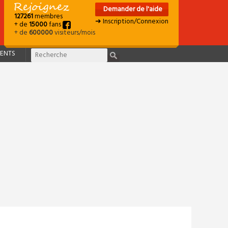
Demander de l'aide
127261
membres
➜ Inscription/Connexion
+ de
15000
fans
+ de
600000
visiteurs/mois
ENTS