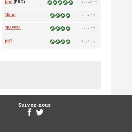
jchd
(PRO)
12224 pts
Micad
2884 pts
PFAFF59
2792 pts
jc67
1554 pts
Suivez-nous