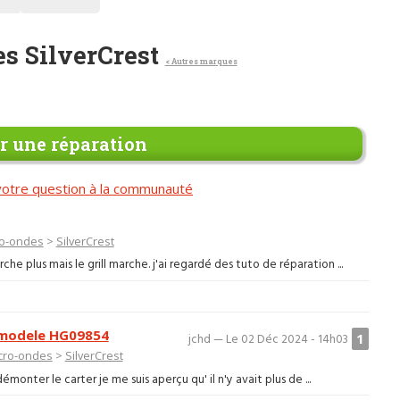
s SilverCrest
< Autres marques
 une réparation
otre question à la communauté
ro-ondes
>
SilverCrest
he plus mais le grill marche. j'ai regardé des tuto de réparation ...
t modele HG09854
1
jchd — Le 02 Déc 2024 - 14h03
cro-ondes
>
SilverCrest
monter le carter je me suis aperçu qu' il n'y avait plus de ...