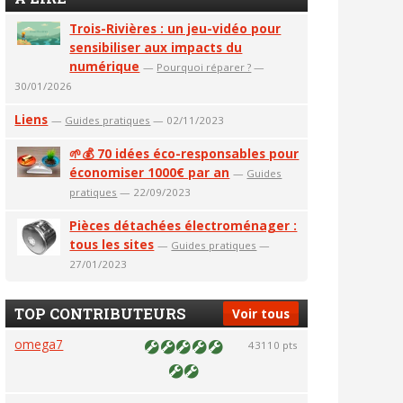
Trois-Rivières : un jeu-vidéo pour
sensibiliser aux impacts du
numérique
—
Pourquoi réparer ?
—
30/01/2026
Liens
—
Guides pratiques
— 02/11/2023
🌱💰 70 idées éco-responsables pour
économiser 1000€ par an
—
Guides
pratiques
— 22/09/2023
Pièces détachées électroménager :
tous les sites
—
Guides pratiques
—
27/01/2023
TOP CONTRIBUTEURS
Voir tous
omega7
43110 pts