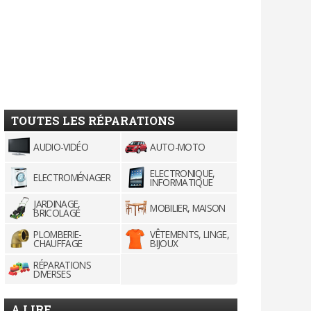
TOUTES LES RÉPARATIONS
AUDIO-VIDÉO
AUTO-MOTO
ELECTRONIQUE,
ELECTROMÉNAGER
INFORMATIQUE
JARDINAGE,
MOBILIER, MAISON
BRICOLAGE
PLOMBERIE-
VÊTEMENTS, LINGE,
CHAUFFAGE
BIJOUX
RÉPARATIONS
DIVERSES
A LIRE