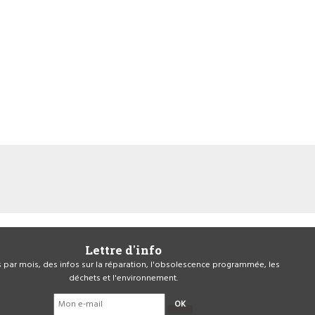
Lettre d'info
is par mois, des infos sur la réparation, l'obsolescence programmée, les
déchets et l'environnement.
OK