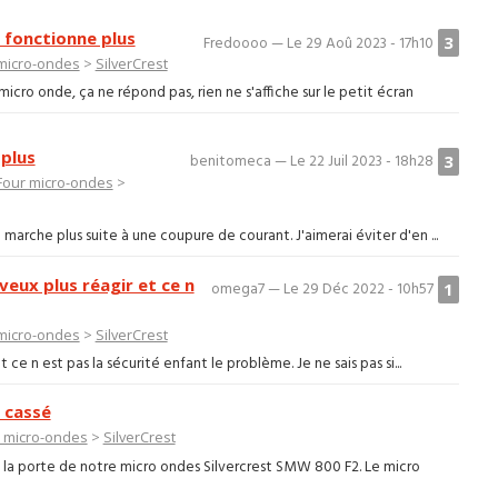
 fonctionne plus
3
Fredoooo — Le 29 Aoû 2023 - 17h10
micro-ondes
>
SilverCrest
cro onde, ça ne répond pas, rien ne s'affiche sur le petit écran
 plus
3
benitomeca — Le 22 Juil 2023 - 18h28
Four micro-ondes
>
arche plus suite à une coupure de courant. J'aimerai éviter d'en ...
veux plus réagir et ce n
1
omega7 — Le 29 Déc 2022 - 10h57
micro-ondes
>
SilverCrest
 ce n est pas la sécurité enfant le problème. Je ne sais pas si...
 cassé
 micro-ondes
>
SilverCrest
e la porte de notre micro ondes Silvercrest SMW 800 F2. Le micro