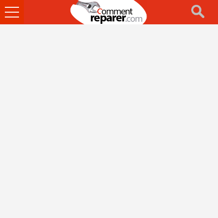
Ouvrir
le
menu