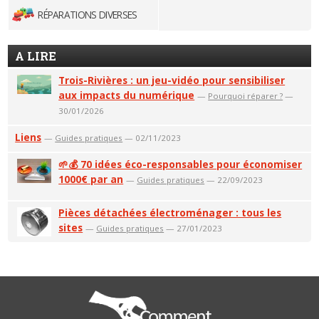
RÉPARATIONS DIVERSES
A LIRE
Trois-Rivières : un jeu-vidéo pour sensibiliser
aux impacts du numérique
—
Pourquoi réparer ?
—
30/01/2026
Liens
—
Guides pratiques
— 02/11/2023
🌱💰 70 idées éco-responsables pour économiser
1000€ par an
—
Guides pratiques
— 22/09/2023
Pièces détachées électroménager : tous les
sites
—
Guides pratiques
— 27/01/2023