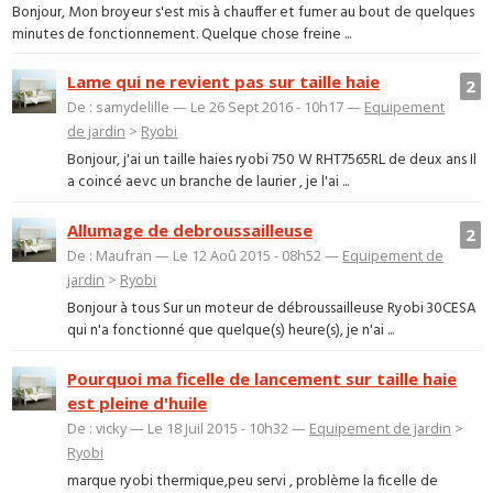
Bonjour, Mon broyeur s'est mis à chauffer et fumer au bout de quelques
minutes de fonctionnement. Quelque chose freine ...
Lame qui ne revient pas sur taille haie
2
De : samydelille — Le 26 Sept 2016 - 10h17 —
Equipement
de jardin
>
Ryobi
Bonjour, j'ai un taille haies ryobi 750 W RHT7565RL de deux ans Il
a coincé aevc un branche de laurier , je l'ai ...
Allumage de debroussailleuse
2
De : Maufran — Le 12 Aoû 2015 - 08h52 —
Equipement de
jardin
>
Ryobi
Bonjour à tous Sur un moteur de débroussailleuse Ryobi 30CESA
qui n'a fonctionné que quelque(s) heure(s), je n'ai ...
Pourquoi ma ficelle de lancement sur taille haie
est pleine d'huile
De : vicky — Le 18 Juil 2015 - 10h32 —
Equipement de jardin
>
Ryobi
marque ryobi thermique,peu servi , problème la ficelle de