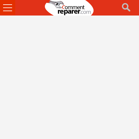
Ouvrir
le
menu