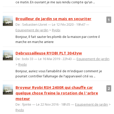
ce matin. En ouvrant je me suis rendu compte qu'un ...
Brouilleur de jardin se mais en securiter
1
De : Sebastien Lloret — Le 12 Fév 2020 - 19h47 —
Equipement de jardin
>
Ryobi
Bonjour, Il fait sauter les plomb de la maison par contre il
marche en marche arriere
Debrussailleuse RYOBI PLT 3043yw
De : bobi 33 — Le 16 Mai 2019 - 22h43 —
Equipement de jardin
>
Ryobi
Bonjour, auriez vous l’amabilité de m'indiquer comment je
pourrait contrôler l’allumage de l'apparvaieil cité vu ...
Broyeur Ryobi RSH 2400R qui chauffe car
2
quelque chose freine la rotation de l 'arbre
moteur
De : fpinte — Le 22 Nov 2016 - 18h35 —
Equipement de jardin
>
Ryobi