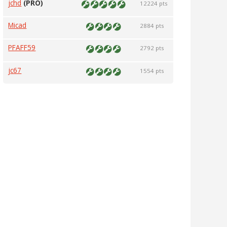
jchd
(PRO)
12224 pts
Micad
2884 pts
PFAFF59
2792 pts
jc67
1554 pts