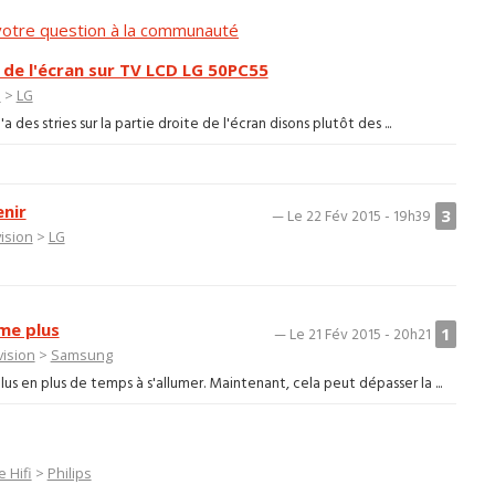
otre question à la communauté
e de l'écran sur TV LCD LG 50PC55
n
>
LG
 des stries sur la partie droite de l'écran disons plutôt des ...
enir
3
— Le 22 Fév 2015 - 19h39
ision
>
LG
me plus
1
— Le 21 Fév 2015 - 20h21
vision
>
Samsung
s en plus de temps à s'allumer. Maintenant, cela peut dépasser la ...
 Hifi
>
Philips