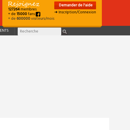
Demander de l'aide
127264
membres
➜ Inscription/Connexion
+ de
15000
fans
+ de
600000
visiteurs/mois
ENTS