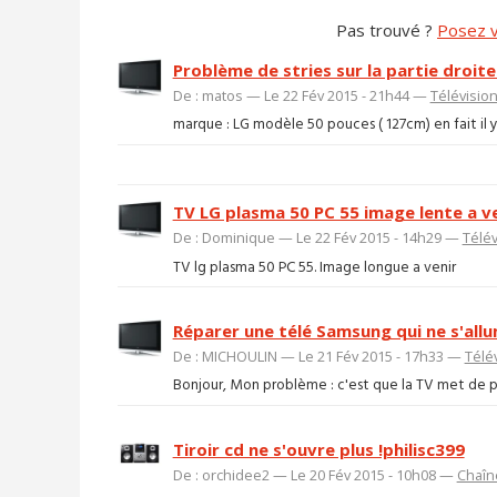
Pas trouvé ?
Posez v
Problème de stries sur la partie droit
De : matos — Le 22 Fév 2015 - 21h44 —
Télévisio
marque : LG modèle 50 pouces ( 127cm) en fait il y'a
TV LG plasma 50 PC 55 image lente a v
De : Dominique — Le 22 Fév 2015 - 14h29 —
Télév
TV lg plasma 50 PC 55. Image longue a venir
Réparer une télé Samsung qui ne s'allu
De : MICHOULIN — Le 21 Fév 2015 - 17h33 —
Télé
Bonjour, Mon problème : c'est que la TV met de plu
Tiroir cd ne s'ouvre plus !philisc399
De : orchidee2 — Le 20 Fév 2015 - 10h08 —
Chaîne