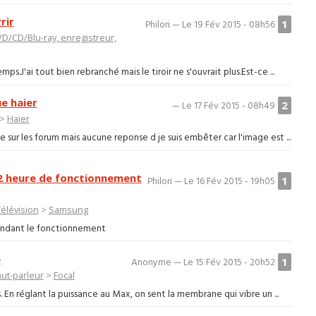
rir
1
Philori — Le 19 Fév 2015 - 08h56
D/CD/Blu-ray, enregistreur,
.J'ai tout bien rebranché mais le tiroir ne s'ouvrait plus.Est-ce ...
ue haier
2
— Le 17 Fév 2015 - 08h49
>
Haier
sur les forum mais aucune reponse d je suis embêter car l'image est ...
/2 heure de fonctionnement
1
Philori — Le 16 Fév 2015 - 19h05
élévision
>
Samsung
 pendant le fonctionnement
e
1
Anonyme — Le 15 Fév 2015 - 20h52
aut-parleur
>
Focal
 En réglant la puissance au Max, on sent la membrane qui vibre un ...