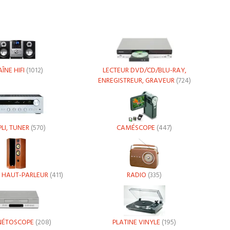
ÎNE HIFI
(1012)
LECTEUR DVD/CD/BLU-RAY,
ENREGISTREUR, GRAVEUR
(724)
LI, TUNER
(570)
CAMÉSCOPE
(447)
, HAUT-PARLEUR
(411)
RADIO
(335)
ÉTOSCOPE
(208)
PLATINE VINYLE
(195)