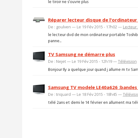
le tiroir ne s'ouvre plus
Réparer lecteur disque de l'ordinateur q
De : goulven — Le 19 Fév 2015 - 17h02 —
Lecteur 
le lecteur dvd de mon ordinateur portable Toshib
panne...
TV Samsung ne démarre plus
De : Nejet — Le 19 Fév 2015 - 12h19 —
Télévision
Bonjour Ily a quelque jour quand j allume m tv Samsun
Samsung TV modele LE40a626 :bandes h
De : triquard — Le 18 Fév 2015 - 18h45 —
Télévisi
télé 2ans et demi le 14 février en allument ma télé