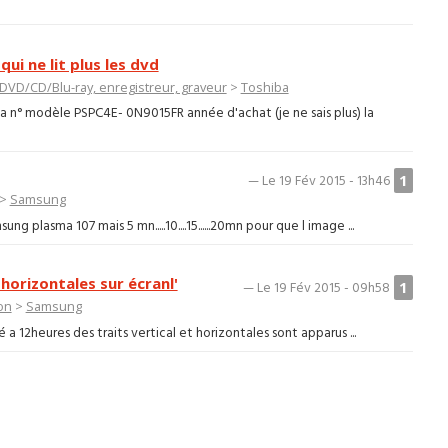
ui ne lit plus les dvd
DVD/CD/Blu-ray, enregistreur, graveur
>
Toshiba
a n° modèle PSPC4E- 0N9015FR année d'achat (je ne sais plus) la
1
— Le 19 Fév 2015 - 13h46
>
Samsung
g plasma 107 mais 5 mn.....10....15......20mn pour que l image ...
orizontales sur écranl'
1
— Le 19 Fév 2015 - 09h58
on
>
Samsung
 a 12heures des traits vertical et horizontales sont apparus ...