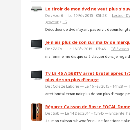
Le tiroir de mon dvd ne veut plus s'ouv
De : Azur6 — Le 19 Fév 2015 - 05h28 —
Lecteur DV
graveur
>
LG
Décodeur de dvd n'ayant pas servit depuis longtemps
Je n'ais plus de son sur ma tv de marq
De : ZAZA — Le 16 Fév 2015 - 12h46 —
Télévision
ma femme me dis que sa à claquer donc je regarde 
Tv LE 46 A 568TV arret brutal apres 1
plus de son plus d'image
De : Colette Laborie — Le 16 Fév 2015 - 14h28 —
T
arret brutal ecran noir plus de son plus d'image
Réparer Caisson de Basse FOCAL Dom
De : Sab — Le 14 Déc 2014 - 15h45 —
Enceinte, h
J'ai mon caisson subwoofer qui ne fonctionne plus.