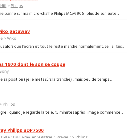
Hifi
>
Philips
me panne sur ma micro-chaîne Philips MCM 906 : plus de son suite ...
 wiko getaway
pe
>
Wiko
alors que l’écran et tout le reste marche normalement. Je l'ai fais...
s 1970 dont le son se coupe
Sony
 sa position ( je le mets sûrs la tranche) , mais peu de temps ...
>
Philips
ègre , quand je regarde la tele, 15 minutes après l'image commence ...
ray Philips BDP7500
 DVD/CD/Blu-ray, enregistreur, graveur
>
Philips