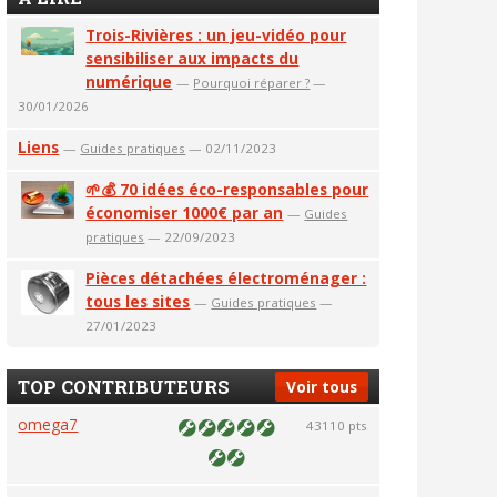
Trois-Rivières : un jeu-vidéo pour
sensibiliser aux impacts du
numérique
—
Pourquoi réparer ?
—
30/01/2026
Liens
—
Guides pratiques
— 02/11/2023
🌱💰 70 idées éco-responsables pour
économiser 1000€ par an
—
Guides
pratiques
— 22/09/2023
Pièces détachées électroménager :
tous les sites
—
Guides pratiques
—
27/01/2023
TOP CONTRIBUTEURS
Voir tous
omega7
43110 pts