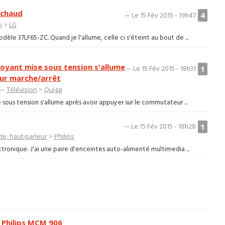
 chaud
4
— Le 15 Fév 2015 - 19h47
n
>
LG
èle 37LF65-ZC. Quand je l'allume, celle ci s'éteint au bout de ...
voyant mise sous tension s'allume
1
— Le 15 Fév 2015 - 18h31
ur marche/arrêt
0 —
Télévision
>
Quigg
sous tension s'allume après avoir appuyer sur le commutateur ...
1
— Le 15 Fév 2015 - 18h28
te, haut-parleur
>
Philips
ctronique: J'ai une paire d'enceintes auto-alimenté multimedia ...
 Philips MCM 906