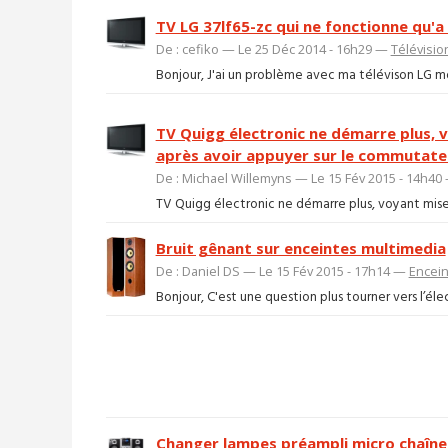
TV LG 37lf65-zc qui ne fonctionne qu'a
De : cefiko — Le 25 Déc 2014 - 16h29 —
Télévisio
Bonjour, J'ai un problème avec ma télévison LG mod
TV Quigg électronic ne démarre plus, 
après avoir appuyer sur le commutate
De : Michael Willemyns — Le 15 Fév 2015 - 14h4
TV Quigg électronic ne démarre plus, voyant mise 
Bruit gênant sur enceintes multimedia
De : Daniel DS — Le 15 Fév 2015 - 17h14 —
Encein
Bonjour, C'est une question plus tourner vers l’éle
Changer lampes préampli micro chaîne