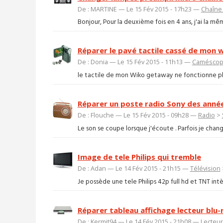
De : MARTINE — Le 15 Fév 2015 - 17h23 —
Chaîne 
Bonjour, Pour la deuxième fois en 4 ans, j'ai la mê
Réparer le pavé tactile cassé de mon
De : Donia — Le 15 Fév 2015 - 11h13 —
Camésco
le tactile de mon Wiko getaway ne fonctionne plus 
Réparer un poste radio Sony des année
De : Flouche — Le 15 Fév 2015 - 09h28 —
Radio
>
Le son se coupe lorsque j'écoute . Parfois je change
Image de tele Philips qui tremble
De : Adan — Le 14 Fév 2015 - 21h15 —
Télévision
Je possède une tele Philips 42p full hd et TNT int
Réparer tableau affichage lecteur blu-
De : Kermit94 — Le 14 Fév 2015 - 21h08 —
Lecteur