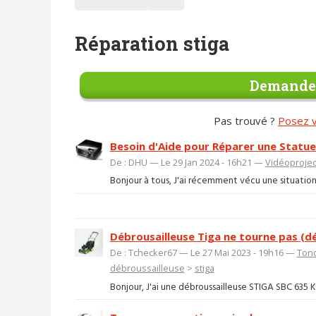
Réparation stiga
Demander
Pas trouvé ?
Posez v
Besoin d'Aide pour Réparer une Statue
De : DHU — Le 29 Jan 2024 - 16h21 —
Vidéoprojec
Bonjour à tous, J'ai récemment vécu une situation
Débrousailleuse Tiga ne tourne pas (d
De : Tchecker67 — Le 27 Mai 2023 - 19h16 —
Tond
débroussailleuse
>
stiga
Bonjour, J'ai une débroussailleuse STIGA SBC 635 KD. 