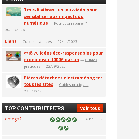
Trois-Rivières : un jeu-vidéo pour
sensibiliser aux impacts du
numérique
—
Pourquoi réparer ?
—
30/01/2026
Liens
—
Guides pratiques
— 02/11/2023
🌱💰 70 idées éco-responsables pour
économiser 1000€ par an
—
Guides
pratiques
— 22/09/2023
Pièces détachées électroménager :
tous les sites
—
Guides pratiques
—
27/01/2023
TOP CONTRIBUTEURS
Voir tous
omega7
43110 pts