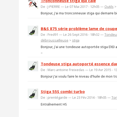
Tronconneuse stiga qui cale
De : J-PIERRE — Le 07 Mai 2017 - 12h05 —
Outils
Bonjour, j'ai ma tronconneuse stiga qui demarre bie
B&S 875 série problème lame de coup
De : Fred91 — Le 26 Sept 2016 - 18h32 —
Tondeus
débroussailleuse
>
stiga
Bonjour, j'ai une tondeuse autoportée stiga El63
...
Tondeuse stiga autoporté essence dans
De : Marc-antoine Freixedas — Le 19 Avr 2015 - 
Bonjour j'ai voulu faire le niveau d'huile de mon tr
Stiga 55S combi turbo
De : prentégarde — Le 23 Fév 2014 - 18h05 —
Ton
Entraînement HS