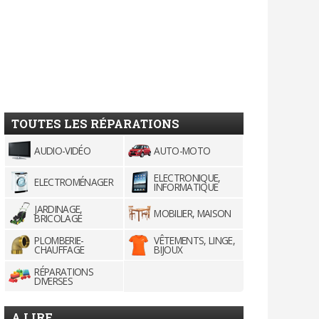
TOUTES LES RÉPARATIONS
AUDIO-VIDÉO
AUTO-MOTO
ELECTRONIQUE,
ELECTROMÉNAGER
INFORMATIQUE
JARDINAGE,
MOBILIER, MAISON
BRICOLAGE
PLOMBERIE-
VÊTEMENTS, LINGE,
CHAUFFAGE
BIJOUX
RÉPARATIONS
DIVERSES
A LIRE