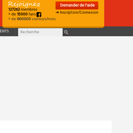
Demander de l'aide
127262
membres
➜ Inscription/Connexion
+ de
15000
fans
+ de
600000
visiteurs/mois
ENTS