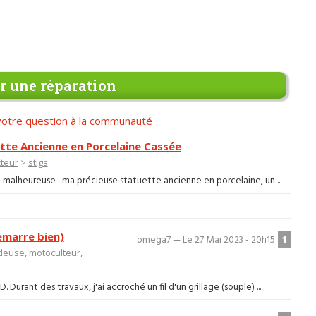
 une réparation
otre question à la communauté
tte Ancienne en Porcelaine Cassée
teur
>
stiga
 malheureuse : ma précieuse statuette ancienne en porcelaine, un ...
émarre bien)
1
omega7 — Le 27 Mai 2023 - 20h15
euse, motoculteur,
Durant des travaux, j'ai accroché un fil d'un grillage (souple) ...