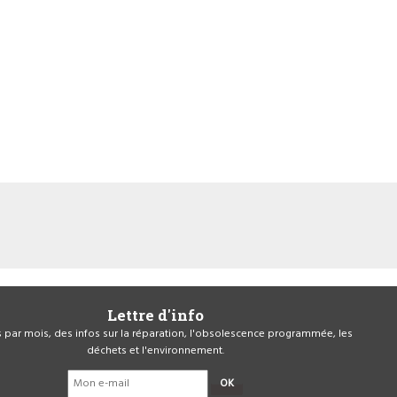
Lettre d'info
is par mois, des infos sur la réparation, l'obsolescence programmée, les
déchets et l'environnement.
OK