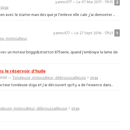
2
yannick77 — Le 07 Mai 2017 - 17h15
>
stiga
n avec le starter mais des que je l'enleve elle cale ,j'ai demonter ...
e
1
yannick77 — Le 27 Sept 2016 - 17h21
e, motoculteur,
 avec un moteur briggs&stratton 875serie, quand j'embraye la lame de
 le réservoir d'huile
13h00 —
Tondeuse, motoculteur, débroussailleuse
>
stiga
acteur tondeuse stiga et j'ai découvert qu'il y a de l'essence dans...
deuse, motoculteur, débroussailleuse
>
stiga