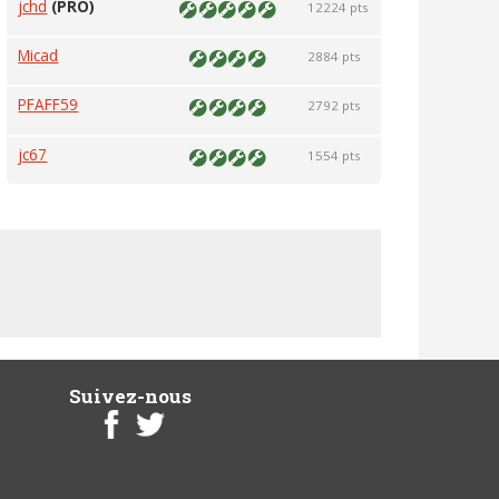
jchd
(PRO)
12224 pts
Micad
2884 pts
PFAFF59
2792 pts
jc67
1554 pts
Suivez-nous