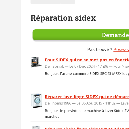
Réparation sidex
Demander
Pas trouvé ?
Posez v
Four SIDEX qui ne se met pas en fonc
De : SoniaL — Le 07 Déc 2024 - 17h36 —
Four
>
si
Bonjour, J'ai une cuisinière SIDEX SEC 63 MF2X les
Réparer lave-linge SIDEX qui ne démarr
De : nomis1986 — Le 06 Aoû 2015 - 11h02 —
Lave
Bonjour, Je possède une machine à laver Sidex S
marche...
Réparer sèche linge sidex wt 152 fon