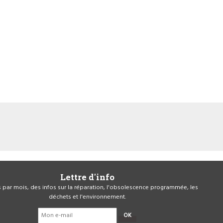
Lettre d'info
is par mois, des infos sur la réparation, l'obsolescence programmée, les
déchets et l'environnement.
OK