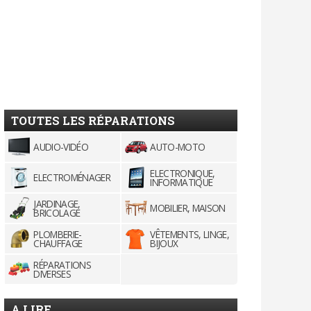
TOUTES LES RÉPARATIONS
AUDIO-VIDÉO
AUTO-MOTO
ELECTRONIQUE,
ELECTROMÉNAGER
INFORMATIQUE
JARDINAGE,
MOBILIER, MAISON
BRICOLAGE
PLOMBERIE-
VÊTEMENTS, LINGE,
CHAUFFAGE
BIJOUX
RÉPARATIONS
DIVERSES
A LIRE