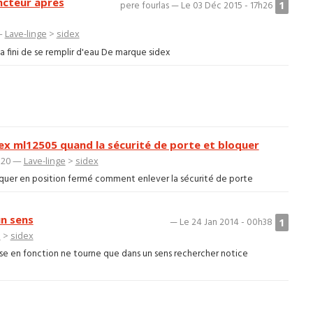
oncteur après
1
pere fourlas — Le 03 Déc 2015 - 17h26
 —
Lave-linge
>
sidex
a fini de se remplir d'eau De marque sidex
dex ml12505 quand la sécurité de porte et bloquer
4h20 —
Lave-linge
>
sidex
oquer en position fermé comment enlever la sécurité de porte
un sens
1
— Le 24 Jan 2014 - 00h38
e
>
sidex
ise en fonction ne tourne que dans un sens rechercher notice