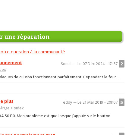
 une réparation
otre question à la communauté
tionnement
2
SoniaL — Le 07 Déc 2024 - 17h57
dex
 plaques de cuisson fonctionnent parfaitement. Cependant le four ...
e plus
5
eddy — Le 21 Mar 2019 - 20h07
-linge
>
sidex
WA 50130. Mon problème est que lorsque j’appuie sur le bouton
ctionne normalement met