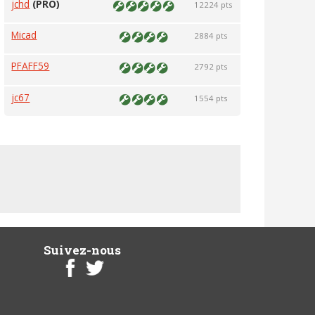
jchd
(PRO)
12224 pts
Micad
2884 pts
PFAFF59
2792 pts
jc67
1554 pts
Suivez-nous