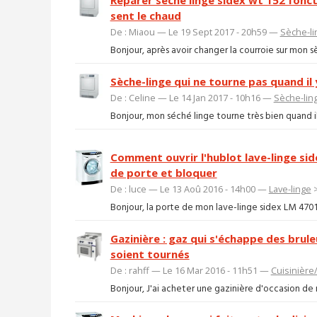
sent le chaud
De : Miaou — Le 19 Sept 2017 - 20h59 —
Sèche-li
Bonjour, après avoir changer la courroie sur mon sèch
Sèche-linge qui ne tourne pas quand il 
De : Celine — Le 14 Jan 2017 - 10h16 —
Sèche-lin
Bonjour, mon séché linge tourne très bien quand il e
Comment ouvrir l'hublot lave-linge si
de porte et bloquer
De : luce — Le 13 Aoû 2016 - 14h00 —
Lave-linge
Bonjour, la porte de mon lave-linge sidex LM 4701 N 
Gazinière : gaz qui s'échappe des brul
soient tournés
De : rahff — Le 16 Mar 2016 - 11h51 —
Cuisinière
Bonjour, J'ai acheter une gazinière d'occasion de ma