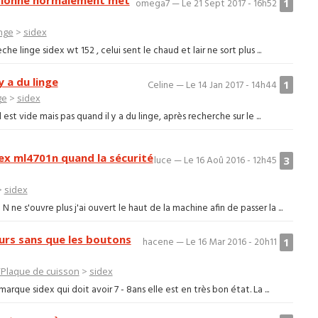
1
omega7 — Le 21 Sept 2017 - 16h52
nge
>
sidex
e linge sidex wt 152 , celui sent le chaud et lair ne sort plus ...
y a du linge
1
Celine — Le 14 Jan 2017 - 14h44
ge
>
sidex
st vide mais pas quand il y a du linge, après recherche sur le ...
dex ml4701n quand la sécurité
3
luce — Le 16 Aoû 2016 - 12h45
>
sidex
ne s'ouvre plus j'ai ouvert le haut de la machine afin de passer la ...
eurs sans que les boutons
1
hacene — Le 16 Mar 2016 - 20h11
/Plaque de cuisson
>
sidex
rque sidex qui doit avoir 7 - 8ans elle est en très bon état. La ...