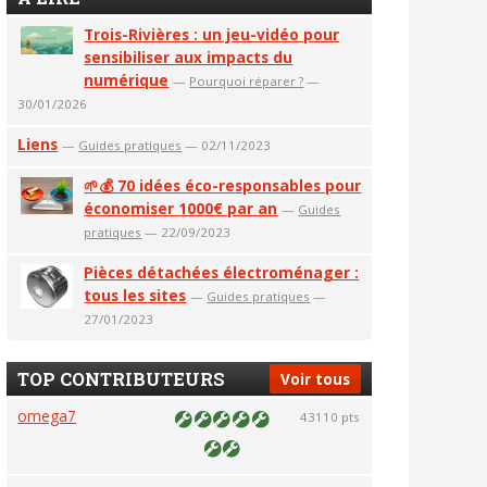
Trois-Rivières : un jeu-vidéo pour
sensibiliser aux impacts du
numérique
—
Pourquoi réparer ?
—
30/01/2026
Liens
—
Guides pratiques
— 02/11/2023
🌱💰 70 idées éco-responsables pour
économiser 1000€ par an
—
Guides
pratiques
— 22/09/2023
Pièces détachées électroménager :
tous les sites
—
Guides pratiques
—
27/01/2023
TOP CONTRIBUTEURS
Voir tous
omega7
43110 pts