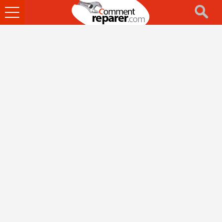
Ouvrir
le
menu