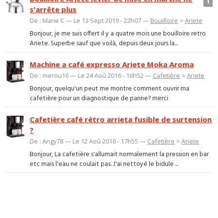
1
s'arrête plus
De : Marie C — Le 13 Sept 2019 - 22h07 —
Bouilloire
>
Ariete
Bonjour, je me suis offert il y a quatre mois une bouilloire retro
Ariete. Superbe sauf que voilà, depuis deux jours la...
Machine a café expresso Ariete Moka Aroma
De : merou16 — Le 24 Aoû 2016 - 16h52 —
Cafetière
>
Ariete
Bonjour, quelqu'un peut me montre comment ouvrir ma
cafetière pour un diagnostique de panne? merci
Cafetière café rétro arrieta fusible de surtension
?
De : Angy78 — Le 12 Aoû 2016 - 17h55 —
Cafetière
>
Ariete
Bonjour, La cafetière s'allumait normalement la pression en bar
etc mais l'eau ne coulait pas. J'ai nettoyé le bidule ...