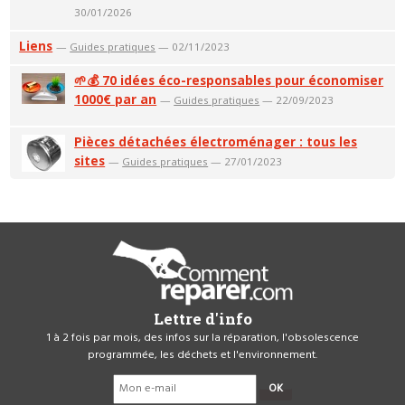
30/01/2026
Liens
—
Guides pratiques
— 02/11/2023
🌱💰 70 idées éco-responsables pour économiser
1000€ par an
—
Guides pratiques
— 22/09/2023
Pièces détachées électroménager : tous les
sites
—
Guides pratiques
— 27/01/2023
Lettre d'info
1 à 2 fois par mois, des infos sur la réparation, l'obsolescence
programmée, les déchets et l'environnement.
OK