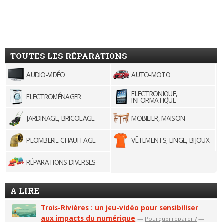
TOUTES LES RÉPARATIONS
AUDIO-VIDÉO
AUTO-MOTO
ELECTRONIQUE,
ELECTROMÉNAGER
INFORMATIQUE
JARDINAGE, BRICOLAGE
MOBILIER, MAISON
PLOMBERIE-CHAUFFAGE
VÊTEMENTS, LINGE, BIJOUX
RÉPARATIONS DIVERSES
A LIRE
Trois-Rivières : un jeu-vidéo pour sensibiliser
aux impacts du numérique
—
Pourquoi réparer ?
—