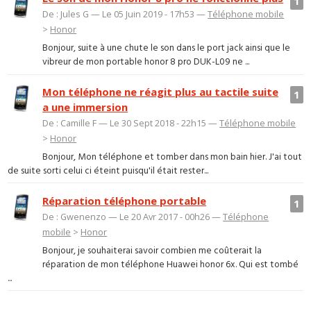
1
De : Jules G — Le 05 Juin 2019 - 17h53 —
Téléphone mobile
>
Honor
Bonjour, suite à une chute le son dans le port jack ainsi que le
vibreur de mon portable honor 8 pro DUK-L09 ne ...
Mon téléphone ne réagit plus au tactile suite
1
a une immersion
De : Camille F — Le 30 Sept 2018 - 22h15 —
Téléphone mobile
>
Honor
Bonjour, Mon téléphone et tomber dans mon bain hier. J'ai tout
de suite sorti celui ci éteint puisqu'il était rester...
Réparation téléphone portable
1
De : Gwenenzo — Le 20 Avr 2017 - 00h26 —
Téléphone
mobile
>
Honor
Bonjour, je souhaiterai savoir combien me coûterait la
réparation de mon téléphone Huawei honor 6x. Qui est tombé
...