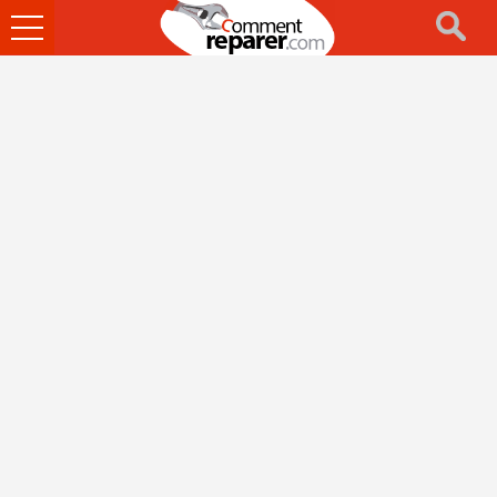
Ouvrir
le
menu