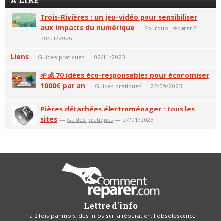
A LIRE
Trois-Rivières : un jeu-vidéo pour sensibiliser
aux impacts du numérique
—
Pourquoi réparer ?
—
30/01/2026
Liens
—
Guides pratiques
— 02/11/2023
🌱💰 70 idées éco-responsables pour économiser
1000€ par an
—
Guides pratiques
— 22/09/2023
Pièces détachées électroménager : tous les
sites
—
Guides pratiques
— 27/01/2023
Lettre d'info
1 à 2 fois par mois, des infos sur la réparation, l'obsolescence