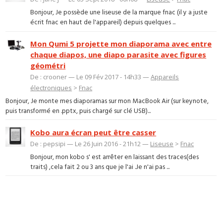
Bonjour, Je possède une liseuse de la marque fnac (il y a juste
écrit fnac en haut de l'appareil) depuis quelques ...
Mon Qumi 5 projette mon diaporama avec entre
chaque diapos, une diapo parasite avec figures
géométri
De : crooner — Le 09 Fév 2017 - 14h33 —
Appareils
électroniques
>
Fnac
Bonjour, Je monte mes diaporamas sur mon MacBook Air (sur keynote,
puis transformé en .pptx, puis chargé sur clé USB)...
Kobo aura écran peut être casser
De : pepsipi — Le 26 Juin 2016 - 21h12 —
Liseuse
>
Fnac
Bonjour, mon kobo s' est arrêter en laissant des traces(des
traits) ,cela fait 2 ou 3 ans que je l'ai .Je n'ai pas ...