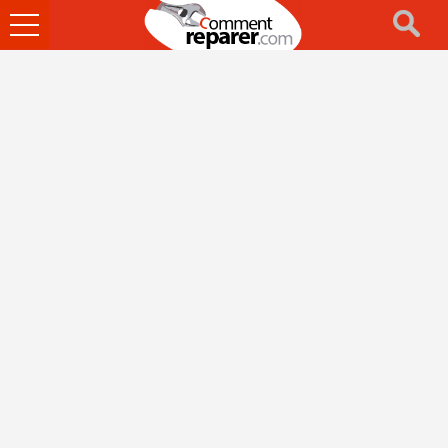
Ouvrir
le
menu