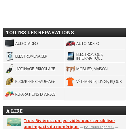
TOUTES LES RÉPARATIONS
AUDIO-VIDÉO
AUTO-MOTO
ELECTRONIQUE,
ELECTROMÉNAGER
INFORMATIQUE
JARDINAGE, BRICOLAGE
MOBILIER, MAISON
PLOMBERIE-CHAUFFAGE
VÊTEMENTS, LINGE, BIJOUX
RÉPARATIONS DIVERSES
A LIRE
Trois-Rivières : un jeu-vidéo pour sensibiliser
aux impacts du numérique
—
Pourquoi réparer ?
—