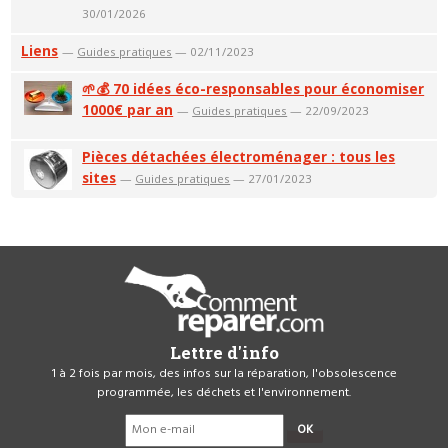
30/01/2026
Liens
—
Guides pratiques
— 02/11/2023
🌱💰 70 idées éco-responsables pour économiser
1000€ par an
—
Guides pratiques
— 22/09/2023
Pièces détachées électroménager : tous les
sites
—
Guides pratiques
— 27/01/2023
Lettre d'info
1 à 2 fois par mois, des infos sur la réparation, l'obsolescence
programmée, les déchets et l'environnement.
OK