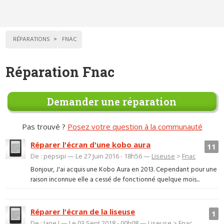
RÉPARATIONS
FNAC
Réparation Fnac
Demander une réparation
Pas trouvé ?
Posez votre question à la communauté
Réparer l'écran d'une kobo aura
11
De : pepsipi — Le 27 Juin 2016 - 18h56 —
Liseuse
>
Fnac
Bonjour, J'ai acquis une Kobo Aura en 2013. Cependant pour une
raison inconnue elle a cessé de fonctionné quelque mois...
Réparer l'écran de la liseuse
1
De : Jane J — Le 03 Sept 2018 - 00h08 —
Liseuse
>
Fnac