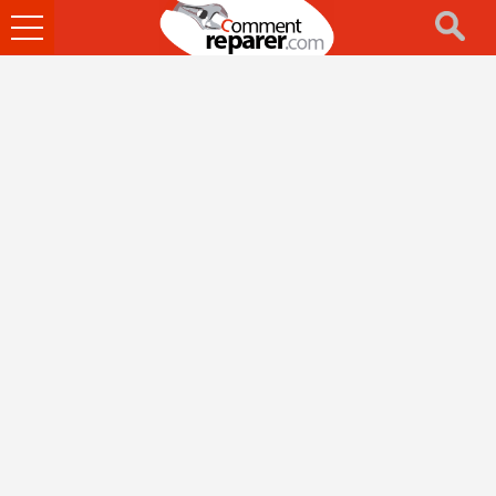
Ouvrir
le
menu