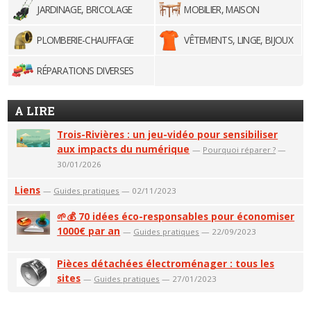
JARDINAGE, BRICOLAGE
MOBILIER, MAISON
PLOMBERIE-CHAUFFAGE
VÊTEMENTS, LINGE, BIJOUX
RÉPARATIONS DIVERSES
A LIRE
Trois-Rivières : un jeu-vidéo pour sensibiliser
aux impacts du numérique
—
Pourquoi réparer ?
—
30/01/2026
Liens
—
Guides pratiques
— 02/11/2023
🌱💰 70 idées éco-responsables pour économiser
1000€ par an
—
Guides pratiques
— 22/09/2023
Pièces détachées électroménager : tous les
sites
—
Guides pratiques
— 27/01/2023