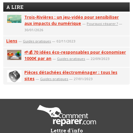
A LIRE
Trois-Rivières : un jeu-vidéo pour sensibiliser
aux impacts du numérique
—
Pourquoi réparer ?
—
30/01/2026
Liens
—
Guides pratiques
— 02/11/2023
🌱💰 70 idées éco-responsables pour économiser
1000€ par an
—
Guides pratiques
— 22/09/2023
Pièces détachées électroménager : tous les
sites
—
Guides pratiques
— 27/01/2023
Lettre d'info