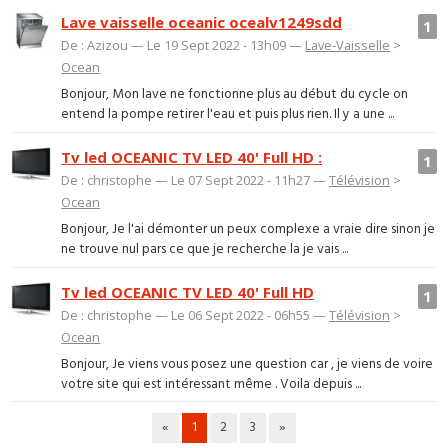
Lave vaisselle oceanic ocealv1249sdd
1
De : Azizou — Le 19 Sept 2022 - 13h09 —
Lave-Vaisselle
>
Ocean
Bonjour, Mon lave ne fonctionne plus au début du cycle on
entend la pompe retirer l'eau et puis plus rien. Il y a une ...
Tv led OCEANIC TV LED 40' Full HD :
1
De : christophe — Le 07 Sept 2022 - 11h27 —
Télévision
>
Ocean
Bonjour, Je l'ai démonter un peux complexe a vraie dire sinon je
ne trouve nul pars ce que je recherche la je vais ...
Tv led OCEANIC TV LED 40' Full HD
1
De : christophe — Le 06 Sept 2022 - 06h55 —
Télévision
>
Ocean
Bonjour, Je viens vous posez une question car , je viens de voire
votre site qui est intéressant même . Voila depuis ...
«
1
2
3
»