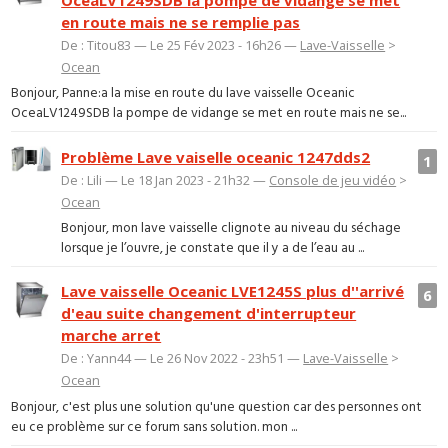
en route mais ne se remplie pas
De : Titou83 — Le 25 Fév 2023 - 16h26 —
Lave-Vaisselle
>
Ocean
Bonjour, Panne:a la mise en route du lave vaisselle Oceanic
OceaLV1249SDB la pompe de vidange se met en route mais ne se...
Problème Lave vaiselle oceanic 1247dds2
1
De : Lili — Le 18 Jan 2023 - 21h32 —
Console de jeu vidéo
>
Ocean
Bonjour, mon lave vaisselle clignote au niveau du séchage
lorsque je l’ouvre, je constate que il y a de l’eau au ...
Lave vaisselle Oceanic LVE1245S plus d''arrivé
6
d'eau suite changement d'interrupteur
marche arret
De : Yann44 — Le 26 Nov 2022 - 23h51 —
Lave-Vaisselle
>
Ocean
Bonjour, c'est plus une solution qu'une question car des personnes ont
eu ce problème sur ce forum sans solution. mon ...