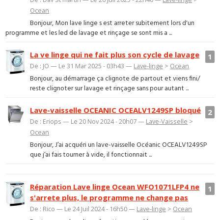
Ocean
Bonjour, Mon lave linge s est arreter subitement lors d'un
programme et les led de lavage et rinçage se sont mis a ...
La ve linge qui ne fait plus son cycle de lavage
1
De : JO — Le 31 Mar 2025 - 03h43 —
Lave-linge
>
Ocean
Bonjour, au démarrage ça clignote de partout et viens fini/
reste clignoter sur lavage et rinçage sans pour autant ...
Lave-vaisselle OCEANIC OCEALV1249SP bloqué
2
De : Eriops — Le 20 Nov 2024 - 20h07 —
Lave-Vaisselle
>
Ocean
Bonjour, J’ai acquéri un lave-vaisselle Océanic OCEALV1249SP
que j’ai fais tourner à vide, il fonctionnait ...
Réparation Lave linge Ocean WFO1071LFP4 ne
1
s'arrete plus, le programme ne change pas
De : Rico — Le 24 Juil 2024 - 16h50 —
Lave-linge
>
Ocean