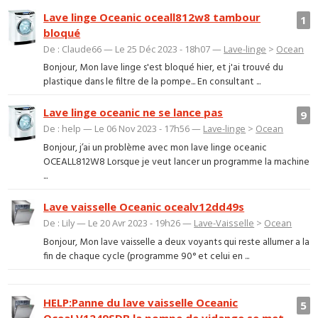
Lave linge Oceanic oceall812w8 tambour
1
bloqué
De : Claude66 — Le 25 Déc 2023 - 18h07 —
Lave-linge
>
Ocean
Bonjour, Mon lave linge s'est bloqué hier, et j'ai trouvé du
plastique dans le filtre de la pompe... En consultant ...
Lave linge oceanic ne se lance pas
9
De : help — Le 06 Nov 2023 - 17h56 —
Lave-linge
>
Ocean
Bonjour, j’ai un problème avec mon lave linge oceanic
OCEALL812W8 Lorsque je veut lancer un programme la machine
...
Lave vaisselle Oceanic ocealv12dd49s
De : Lily — Le 20 Avr 2023 - 19h26 —
Lave-Vaisselle
>
Ocean
Bonjour, Mon lave vaisselle a deux voyants qui reste allumer a la
fin de chaque cycle (programme 90° et celui en ...
HELP:Panne du lave vaisselle Oceanic
5
OceaLV1249SDB la pompe de vidange se met