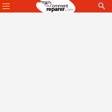
Ouvrir
le
menu