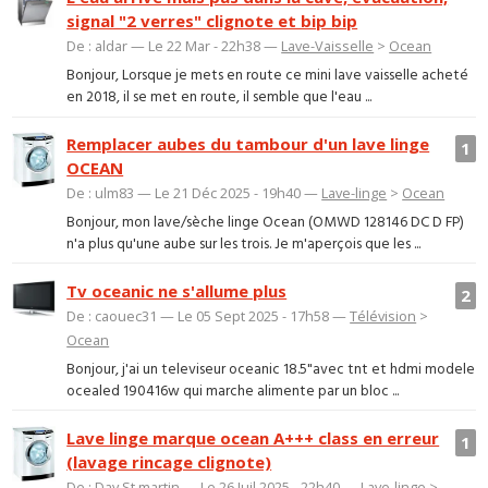
signal "2 verres" clignote et bip bip
De : aldar — Le 22 Mar - 22h38 —
Lave-Vaisselle
>
Ocean
Bonjour, Lorsque je mets en route ce mini lave vaisselle acheté
en 2018, il se met en route, il semble que l'eau ...
Remplacer aubes du tambour d'un lave linge
1
OCEAN
De : ulm83 — Le 21 Déc 2025 - 19h40 —
Lave-linge
>
Ocean
Bonjour, mon lave/sèche linge Ocean (OMWD 128146 DC D FP)
n'a plus qu'une aube sur les trois. Je m'aperçois que les ...
Tv oceanic ne s'allume plus
2
De : caouec31 — Le 05 Sept 2025 - 17h58 —
Télévision
>
Ocean
Bonjour, j'ai un televiseur oceanic 18.5"avec tnt et hdmi modele
ocealed 190416w qui marche alimente par un bloc ...
Lave linge marque ocean A+++ class en erreur
1
(lavage rincage clignote)
De : Dav St martin — Le 26 Juil 2025 - 22h40 —
Lave-linge
>