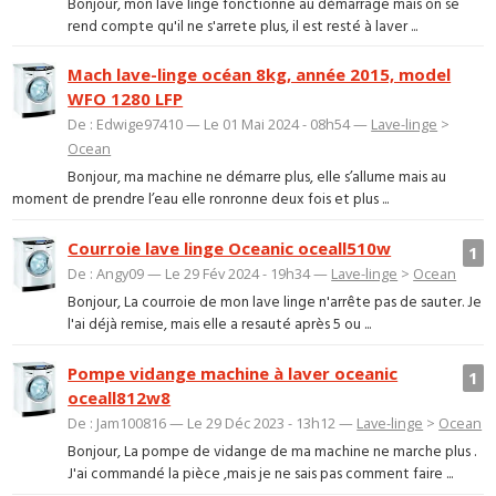
Bonjour, mon lave linge fonctionne au démarrage mais on se
rend compte qu'il ne s'arrete plus, il est resté à laver ...
Mach lave-linge océan 8kg, année 2015, model
WFO 1280 LFP
De : Edwige97410 — Le 01 Mai 2024 - 08h54 —
Lave-linge
>
Ocean
Bonjour, ma machine ne démarre plus, elle s’allume mais au
moment de prendre l’eau elle ronronne deux fois et plus ...
Courroie lave linge Oceanic oceall510w
1
De : Angy09 — Le 29 Fév 2024 - 19h34 —
Lave-linge
>
Ocean
Bonjour, La courroie de mon lave linge n'arrête pas de sauter. Je
l'ai déjà remise, mais elle a resauté après 5 ou ...
Pompe vidange machine à laver oceanic
1
oceall812w8
De : Jam100816 — Le 29 Déc 2023 - 13h12 —
Lave-linge
>
Ocean
Bonjour, La pompe de vidange de ma machine ne marche plus .
J'ai commandé la pièce ,mais je ne sais pas comment faire ...