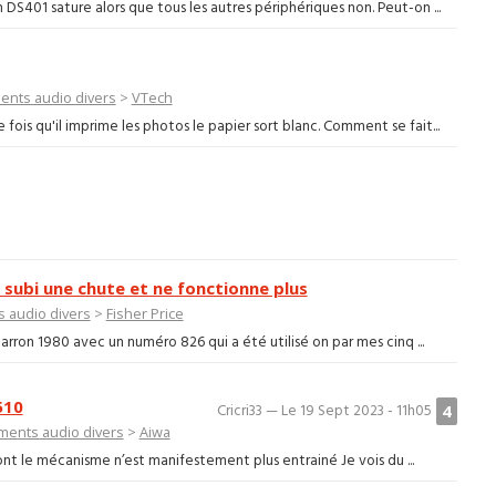
S401 sature alors que tous les autres périphériques non. Peut-on ...
nts audio divers
>
VTech
 fois qu'il imprime les photos le papier sort blanc. Comment se fait...
subi une chute et ne fonctionne plus
 audio divers
>
Fisher Price
rron 1980 avec un numéro 826 qui a été utilisé on par mes cinq ...
510
4
Cricri33 — Le 19 Sept 2023 - 11h05
ments audio divers
>
Aiwa
ont le mécanisme n’est manifestement plus entrainé Je vois du ...