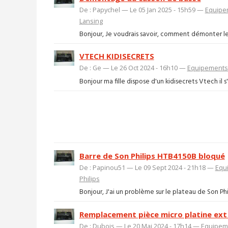
De : Papychel — Le 05 Jan 2025 - 15h59 —
Equipe
Lansing
Bonjour, Je voudrais savoir, comment démonter le b
VTECH KIDISECRETS
De : Ge — Le 26 Oct 2024 - 16h10 —
Equipements 
Bonjour ma fille dispose d'un kidisecrets Vtech il s
Barre de Son Philips HTB4150B bloqué
De : Papinou51 — Le 09 Sept 2024 - 21h18 —
Equ
Philips
Bonjour, J'ai un problème sur le plateau de Son Phi
Remplacement pièce micro platine ext
De : Dubois — Le 20 Mai 2024 - 17h14 —
Equipeme