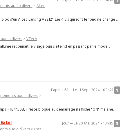
omega7 — Le 07 Jan 2025 - 13h38
ments audio divers
>
Altec
loc d'un Altec Lansing VS2121. Les 4 vis qui sont le fond ne change ...
audio divers
>
VTech
'allume reconnait le visage puis s'eteind en passant par le mode ...
1
Papinou51 — Le 11 Sept 2024 - 08h21
ipements audio divers
>
lips HTB4150B, il reste bloqué au demarrage il affiche "ON" mais ne...
 Extel
3
jc67 — Le 20 Mai 2024 - 18h45
nts audio divers
>
Extel