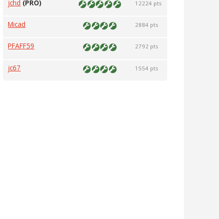
jchd
(PRO)
12224 pts
Micad
2884 pts
PFAFF59
2792 pts
jc67
1554 pts