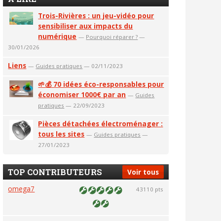
Trois-Rivières : un jeu-vidéo pour
sensibiliser aux impacts du
numérique
—
Pourquoi réparer ?
—
30/01/2026
Liens
—
Guides pratiques
— 02/11/2023
🌱💰 70 idées éco-responsables pour
économiser 1000€ par an
—
Guides
pratiques
— 22/09/2023
Pièces détachées électroménager :
tous les sites
—
Guides pratiques
—
27/01/2023
TOP CONTRIBUTEURS
Voir tous
omega7
43110 pts