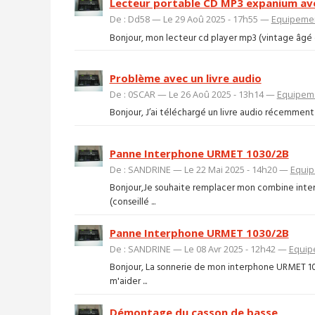
Lecteur portable CD MP3 expanium ave
De : Dd58 — Le 29 Aoû 2025 - 17h55 —
Equipemen
Bonjour, mon lecteur cd player mp3 (vintage âgé de p
Problème avec un livre audio
De : 0SCAR — Le 26 Aoû 2025 - 13h14 —
Equipeme
Bonjour, J’ai téléchargé un livre audio récemment et
Panne Interphone URMET 1030/2B
De : SANDRINE — Le 22 Mai 2025 - 14h20 —
Equip
Bonjour,Je souhaite remplacer mon combine inter
(conseillé ...
Panne Interphone URMET 1030/2B
De : SANDRINE — Le 08 Avr 2025 - 12h42 —
Equip
Bonjour, La sonnerie de mon interphone URMET 10
m'aider ...
Démontage du casson de basse