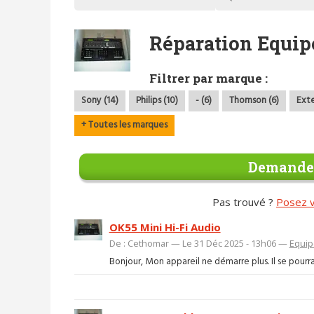
Réparation Equip
Filtrer par marque :
Sony (14)
Philips (10)
- (6)
Thomson (6)
Exte
+ Toutes les marques
Demander
Pas trouvé ?
Posez v
OK55 Mini Hi-Fi Audio
De : Cethomar — Le 31 Déc 2025 - 13h06 —
Equip
Bonjour, Mon appareil ne démarre plus. Il se pourr