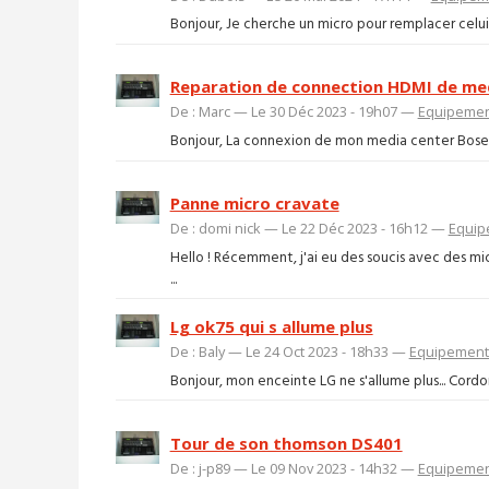
Bonjour, Je cherche un micro pour remplacer celui 
Reparation de connection HDMI de med
De : Marc — Le 30 Déc 2023 - 19h07 —
Equipemen
Bonjour, La connexion de mon media center Bose 3.
Panne micro cravate
De : domi nick — Le 22 Déc 2023 - 16h12 —
Equip
Hello ! Récemment, j'ai eu des soucis avec des m
...
Lg ok75 qui s allume plus
De : Baly — Le 24 Oct 2023 - 18h33 —
Equipements
Bonjour, mon enceinte LG ne s'allume plus... Cordon 
Tour de son thomson DS401
De : j-p89 — Le 09 Nov 2023 - 14h32 —
Equipemen