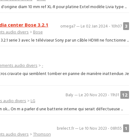
d'origine diam 10 mm ref XL-R pour platine Extel modèle Livia type ...
ia center Bose 3.2.1
3
omega7 — Le 02 Jan 2024 - 10h07
ts audio divers
>
Bose
2.1 serie 3 avec le téléviseur Sony par un câble HDMI ne fonctionne ...
ements audio divers
>
-
icros cravate qui semblent tomber en panne de manière inattendue. Je
12
Baly — Le 20 Nov 2023 - 11h31
 audio divers
>
LG
ok.... On m a parler d une batterie interne qui serait défectueuse ...
1
brelect.fr — Le 10 Nov 2023 - 08h55
ts audio divers
>
Thomson