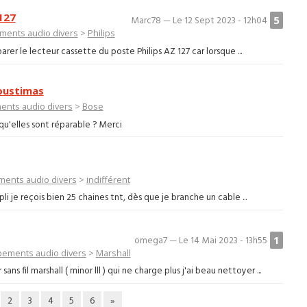
127
5
Marc78 — Le 12 Sept 2023 - 12h04
ments audio divers
>
Philips
arer le lecteur cassette du poste Philips AZ 127 car lorsque ...
coustimas
ents audio divers
>
Bose
qu'elles sont réparable ? Merci
ments audio divers
>
indifférent
pli je reçois bien 25 chaines tnt, dès que je branche un cable ...
1
omega7 — Le 14 Mai 2023 - 13h55
pements audio divers
>
Marshall
s fil marshall ( minor lll ) qui ne charge plus j'ai beau nettoyer ...
2
3
4
5
6
»