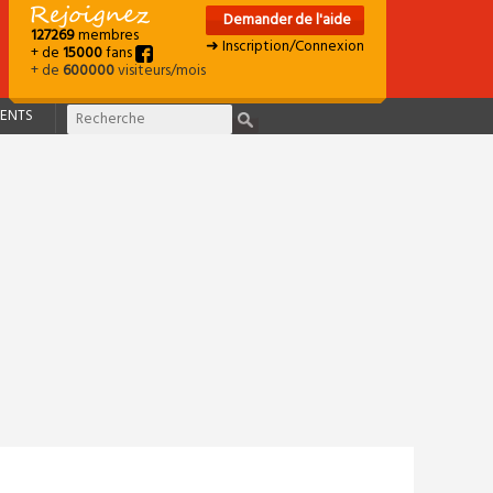
Demander de l'aide
127269
membres
➜ Inscription/Connexion
+ de
15000
fans
+ de
600000
visiteurs/mois
ENTS