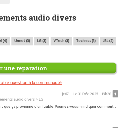
ements audio divers
l (4)
Urmet (3)
LG (3)
VTech (3)
Technics (3)
JBL (2)
 une réparation
otre question à la communauté
1
jc67 — Le 31 Déc 2025 - 19h28
ements audio divers
>
LG
ait que ça provienne d'un fusible. Pourriez-vous m'indiquer comment ...