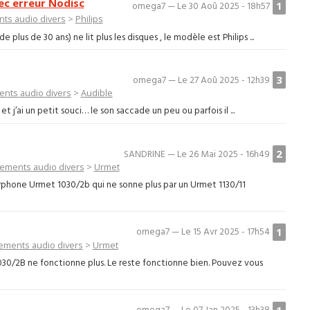
c erreur Nodisc
1
omega7 — Le 30 Aoû 2025 - 18h57
ts audio divers
>
Philips
lus de 30 ans) ne lit plus les disques , le modèle est Philips ...
3
omega7 — Le 27 Aoû 2025 - 12h39
nts audio divers
>
Audible
 j’ai un petit souci… le son saccade un peu ou parfois il ...
2
SANDRINE — Le 26 Mai 2025 - 16h49
ements audio divers
>
Urmet
phone Urmet 1030/2b qui ne sonne plus par un Urmet 1130/11
1
omega7 — Le 15 Avr 2025 - 17h54
ements audio divers
>
Urmet
30/2B ne fonctionne plus. Le reste fonctionne bien. Pouvez vous
1