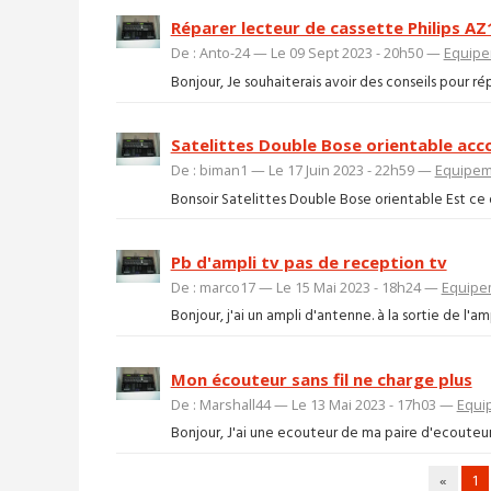
Réparer lecteur de cassette Philips AZ
De : Anto-24 — Le 09 Sept 2023 - 20h50 —
Equipe
Bonjour, Je souhaiterais avoir des conseils pour rép
Satelittes Double Bose orientable ac
De : biman1 — Le 17 Juin 2023 - 22h59 —
Equipem
Bonsoir Satelittes Double Bose orientable Est ce 
Pb d'ampli tv pas de reception tv
De : marco17 — Le 15 Mai 2023 - 18h24 —
Equipe
Bonjour, j'ai un ampli d'antenne. à la sortie de l'am
Mon écouteur sans fil ne charge plus
De : Marshall44 — Le 13 Mai 2023 - 17h03 —
Equi
Bonjour, J'ai une ecouteur de ma paire d'ecouteur san
«
1