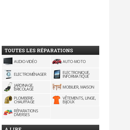
TOUTES LES RÉPARATIONS
AUDIO-VIDÉO
AUTO-MOTO
ELECTRONIQUE,
ELECTROMÉNAGER
INFORMATIQUE
JARDINAGE,
MOBILIER, MAISON
BRICOLAGE
PLOMBERIE-
VÊTEMENTS, LINGE,
CHAUFFAGE
BIJOUX
RÉPARATIONS
DIVERSES
A LIRE