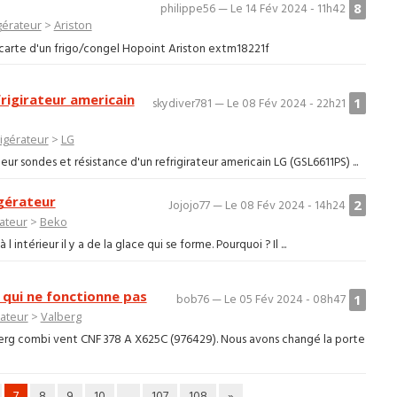
8
philippe56 — Le 14 Fév 2024 - 11h42
gérateur
>
Ariston
 carte d'un frigo/congel Hopoint Ariston extm18221f
rigirateur americain
1
skydiver781 — Le 08 Fév 2024 - 22h21
igérateur
>
LG
ur sondes et résistance d'un refrigirateur americain LG (GSL6611PS) ...
igérateur
2
Jojojo77 — Le 08 Fév 2024 - 14h24
ateur
>
Beko
l intérieur il y a de la glace qui se forme. Pourquoi ? Il ...
 qui ne fonctionne pas
1
bob76 — Le 05 Fév 2024 - 08h47
rateur
>
Valberg
berg combi vent CNF 378 A X625C (976429). Nous avons changé la porte
7
8
9
10
...
107
108
»