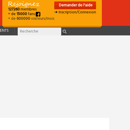
Demander de l'aide
127260
membres
➜ Inscription/Connexion
+ de
15000
fans
+ de
600000
visiteurs/mois
ENTS