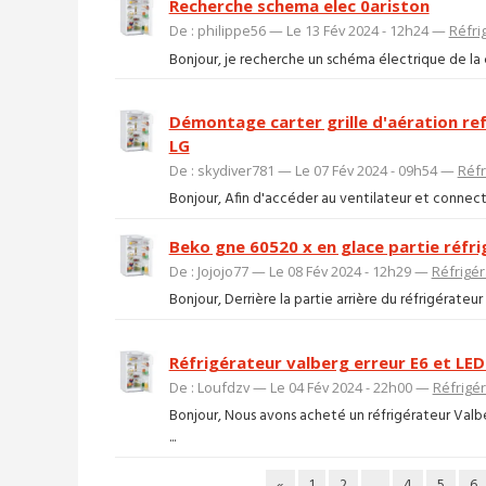
Recherche schema elec 0ariston
De : philippe56 — Le 13 Fév 2024 - 12h24 —
Réfri
Bonjour, je recherche un schéma électrique de la
Démontage carter grille d'aération ref
LG
De : skydiver781 — Le 07 Fév 2024 - 09h54 —
Réfr
Bonjour, Afin d'accéder au ventilateur et connecte
Beko gne 60520 x en glace partie réfr
De : Jojojo77 — Le 08 Fév 2024 - 12h29 —
Réfrigér
Bonjour, Derrière la partie arrière du réfrigérateur à 
Réfrigérateur valberg erreur E6 et LED
De : Loufdzv — Le 04 Fév 2024 - 22h00 —
Réfrigé
Bonjour, Nous avons acheté un réfrigérateur Val
...
«
1
2
...
4
5
6