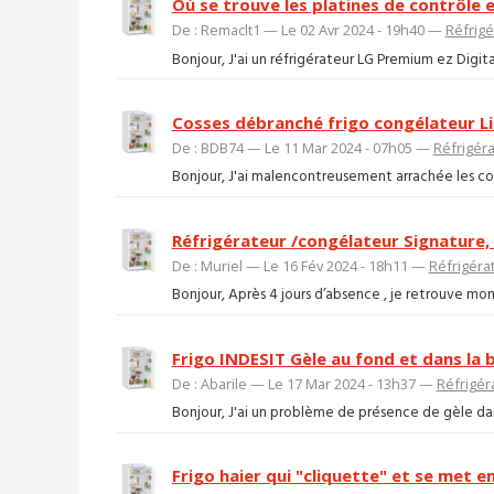
Où se trouve les platines de contrôle 
De : Remaclt1 — Le 02 Avr 2024 - 19h40 —
Réfrigé
Bonjour, J'ai un réfrigérateur LG Premium ez Digital 
Cosses débranché frigo congélateur L
De : BDB74 — Le 11 Mar 2024 - 07h05 —
Réfrigér
Bonjour, J'ai malencontreusement arrachée les cos
Réfrigérateur /congélateur Signatur
De : Muriel — Le 16 Fév 2024 - 18h11 —
Réfrigéra
Bonjour, Après 4 jours d’absence , je retrouve mon 
Frigo INDESIT Gèle au fond et dans la 
De : Abarile — Le 17 Mar 2024 - 13h37 —
Réfrigér
Bonjour, J'ai un problème de présence de gèle dans 
Frigo haier qui "cliquette" et se met e