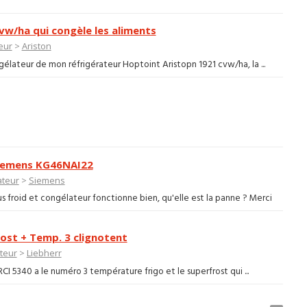
vw/ha qui congèle les aliments
eur
>
Ariston
lateur de mon réfrigérateur Hoptoint Aristopn 1921 cvw/ha, la ...
 siemens KG46NAI22
ateur
>
Siemens
 froid et congélateur fonctionne bien, qu'elle est la panne ? Merci
rost + Temp. 3 clignotent
teur
>
Liebherr
I 5340 a le numéro 3 température frigo et le superfrost qui ...