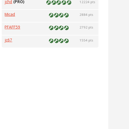
jchd
(PRO)
12224 pts
Micad
2884 pts
PFAFF59
2792 pts
jc67
1554 pts