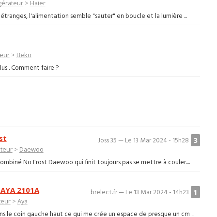
gérateur
>
Haier
étranges, l'alimentation semble "sauter" en boucle et la lumière ...
teur
>
Beko
plus . Comment faire ?
st
3
Joss 35 — Le 13 Mar 2024 - 15h28
ateur
>
Daewoo
combiné No Frost Daewoo qui finit toujours pas se mettre à couler....
 AYA 2101A
1
brelect.fr — Le 13 Mar 2024 - 14h23
teur
>
Aya
dans le coin gauche haut ce qui me crée un espace de presque un cm ...