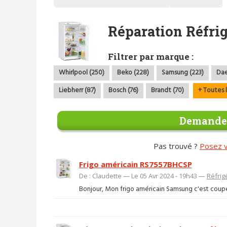
Réparation Réfri
Filtrer par marque :
Whirlpool (250)
Beko (228)
Samsung (223)
Dae
Liebherr (87)
Bosch (76)
Brandt (70)
+ Toutes 
Demander
Pas trouvé ?
Posez v
Frigo américain RS7557BHCSP
De : Claudette — Le 05 Avr 2024 - 19h43 —
Réfrig
Bonjour, Mon frigo américain Samsung c'est coupé 