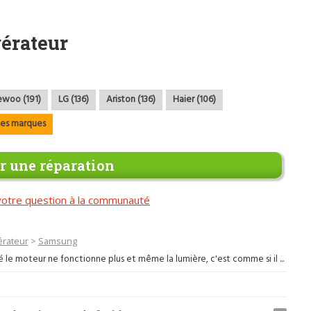
gérateur
woo (191)
LG (136)
Ariston (136)
Haier (106)
les marques
 une réparation
otre question à la communauté
érateur
>
Samsung
le moteur ne fonctionne plus et même la lumière, c'est comme si il ...