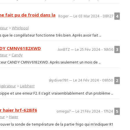
 fait pu de froid dans la
4
Roger — Le 03 Mar 2024 - 08h27
ateur
>
Whirlpool
 que le congélateur fonctionne très bien. Après avoir fait ...
CANDY CMNV6182XWD
3
JonBTZ — Le 25 Fév 2024 - 16h56
ateur
>
Candy
igérateur CANDY CMNV6182XWD. Après seulement un mois de ...
2
skydiver781 — Le 24 Fév 2024 - 08h50
igérateur
>
Liebherr
bippe et une erreur F2. Il s'agit vraisemblablement d'un problème ...
 haier hrf-628if6
5
omega7 — Le 21 Fév 2024 - 17h24
eur
>
Haier
ouver la sonde de température de la partie frigo qui m'indiquer R1