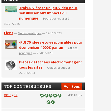
Trois-Rivières : un jeu-vidéo pour
sensibiliser aux impacts du
numérique
—
Pourquoi réparer ?
—
30/01/2026
Liens
—
Guides pratiques
— 02/11/2023
🌱💰 70 idées éco-responsables pour
économiser 1000€ par an
—
Guides
pratiques
— 22/09/2023
Pièces détachées électroménager :
tous les sites
—
Guides pratiques
—
27/01/2023
TOP CONTRIBUTEURS
Voir tous
omega7
43110 pts