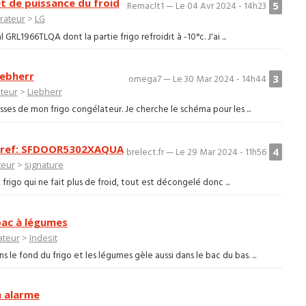
et de puissance du froid
5
Remaclt1 — Le 04 Avr 2024 - 14h23
rateur
>
LG
GRL1966TLQA dont la partie frigo refroidit à -10°c. J'ai ...
iebherr
3
omega7 — Le 30 Mar 2024 - 14h44
ateur
>
Liebherr
ses de mon frigo congélateur. Je cherche le schéma pour les ...
e, ref: SFDOOR5302XAQUA
4
brelect.fr — Le 29 Mar 2024 - 11h56
teur
>
signature
frigo qui ne fait plus de froid, tout est décongelé donc ...
bac à légumes
ateur
>
Indesit
le fond du frigo et les légumes gèle aussi dans le bac du bas. ...
n alarme