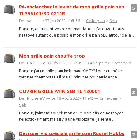
Ré-enclencher le levier de mon grille pain seb
5
TL356101/3D 0211R
De : yan — Le 27 Jan 2023 - 16h56 —
Grille-pain
>
Seb
Bonjour, en suivant vos recommandations j'ai ouvert, puis
nettoyé autant que possible mon grille pain SEB autour de la ...
Mon grille pain chouffe trop
De : Paul — Le 08 Fév 2023 - 17h39 —
Grille-pain
>
KitchenAid
Bonjour j'ai un grille pain kichenaid KMT221 que cramé les
tartines thermostat 1 il mais 3 minutes pour arrêter ça ...
OUVRIR GRILLE PAIN SEB TL 180001
3
De : MichèleM — Le 18 Aoû 2022 - 11h42 —
Grille-pain
>
Seb
Bonjour, j'aimerais ouvrir mon grille-pain afin de nettoyer
l'électro-aimant mais il y a une vis bizarre (la fente ...
Dévisser vis spéciale grille pain Russel Hobbs
2