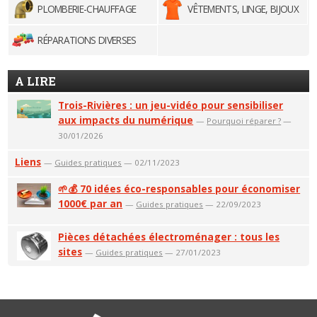
PLOMBERIE-CHAUFFAGE
VÊTEMENTS, LINGE, BIJOUX
RÉPARATIONS DIVERSES
A LIRE
Trois-Rivières : un jeu-vidéo pour sensibiliser
aux impacts du numérique
—
Pourquoi réparer ?
—
30/01/2026
Liens
—
Guides pratiques
— 02/11/2023
🌱💰 70 idées éco-responsables pour économiser
1000€ par an
—
Guides pratiques
— 22/09/2023
Pièces détachées électroménager : tous les
sites
—
Guides pratiques
— 27/01/2023