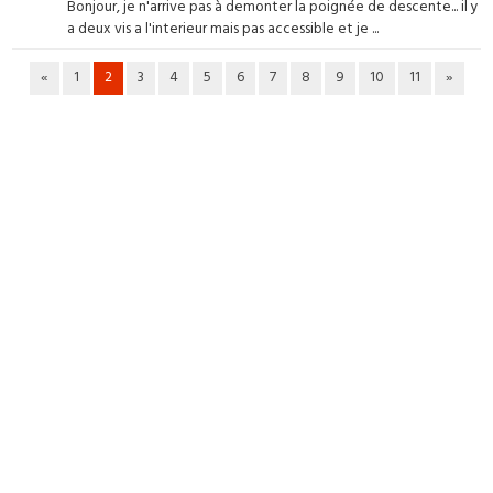
Bonjour, je n'arrive pas à demonter la poignée de descente... il y
a deux vis a l'interieur mais pas accessible et je ...
«
1
2
3
4
5
6
7
8
9
10
11
»