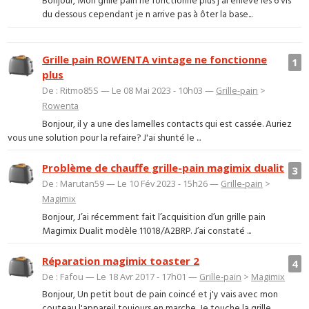
Bonjour, Mon grille pain ne fonctionne plus j ai enlevé les 6 vis
du dessous cependant je n arrive pas à ôter la base...
Grille pain ROWENTA vintage ne fonctionne
1
plus
De : Ritmo85S — Le 08 Mai 2023 - 10h03 —
Grille-pain
>
Rowenta
Bonjour, il y a une des lamelles contacts qui est cassée. Auriez
vous une solution pour la refaire? J'ai shunté le ...
Problème de chauffe grille-pain magimix dualit
3
De : Marutan59 — Le 10 Fév 2023 - 15h26 —
Grille-pain
>
Magimix
Bonjour, J’ai récemment fait l’acquisition d’un grille pain
Magimix Dualit modèle 11018/A2BRP. J’ai constaté ...
Réparation magimix toaster 2
4
De : Fafou — Le 18 Avr 2017 - 17h01 —
Grille-pain
>
Magimix
Bonjour, Un petit bout de pain coincé et j'y vais avec mon
couteau l'appareil toujours en marche. Je touche la grille ...