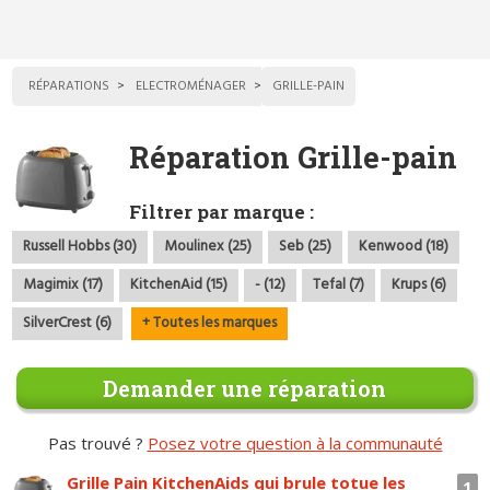
RÉPARATIONS
ELECTROMÉNAGER
GRILLE-PAIN
Réparation Grille-pain
Filtrer par marque :
Russell Hobbs (30)
Moulinex (25)
Seb (25)
Kenwood (18)
Magimix (17)
KitchenAid (15)
- (12)
Tefal (7)
Krups (6)
SilverCrest (6)
+ Toutes les marques
Demander une réparation
Pas trouvé ?
Posez votre question à la communauté
Grille Pain KitchenAids qui brule totue les
1