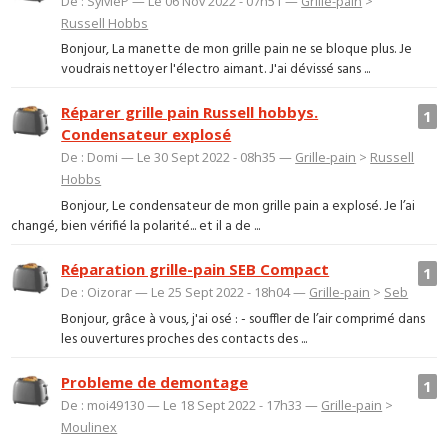
De : SylvieP — Le 06 Nov 2022 - 07h51 —
Grille-pain
>
Russell Hobbs
Bonjour, La manette de mon grille pain ne se bloque plus. Je
voudrais nettoyer l'électro aimant. J'ai dévissé sans ...
Réparer grille pain Russell hobbys.
1
Condensateur explosé
De : Domi — Le 30 Sept 2022 - 08h35 —
Grille-pain
>
Russell
Hobbs
Bonjour, Le condensateur de mon grille pain a explosé. Je l’ai
changé, bien vérifié la polarité... et il a de ...
Réparation grille-pain SEB Compact
1
De : Oizorar — Le 25 Sept 2022 - 18h04 —
Grille-pain
>
Seb
Bonjour, grâce à vous, j'ai osé : - souffler de l’air comprimé dans
les ouvertures proches des contacts des ...
Probleme de demontage
1
De : moi49130 — Le 18 Sept 2022 - 17h33 —
Grille-pain
>
Moulinex