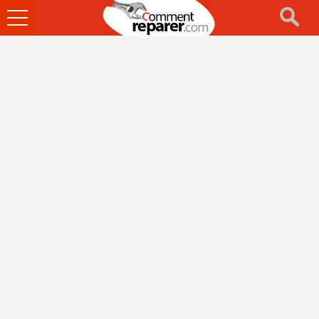
Ouvrir
le
menu