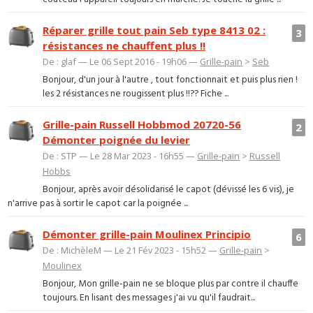
Réparer grille tout pain Seb type 8413 02 :
3
résistances ne chauffent plus !!
De : glaf — Le 06 Sept 2016 - 19h06 —
Grille-pain
>
Seb
Bonjour, d'un jour à l'autre , tout fonctionnait et puis plus rien !
les 2 résistances ne rougissent plus !!?? Fiche ...
Grille-pain Russell Hobbmod 20720-56
2
Démonter poignée du levier
De : STP — Le 28 Mar 2023 - 16h55 —
Grille-pain
>
Russell
Hobbs
Bonjour, après avoir désolidarisé le capot (dévissé les 6 vis), je
n'arrive pas à sortir le capot car la poignée ...
Démonter grille-pain Moulinex Principio
6
De : MichèleM — Le 21 Fév 2023 - 15h52 —
Grille-pain
>
Moulinex
Bonjour, Mon grille-pain ne se bloque plus par contre il chauffe
toujours. En lisant des messages j'ai vu qu'il faudrait...