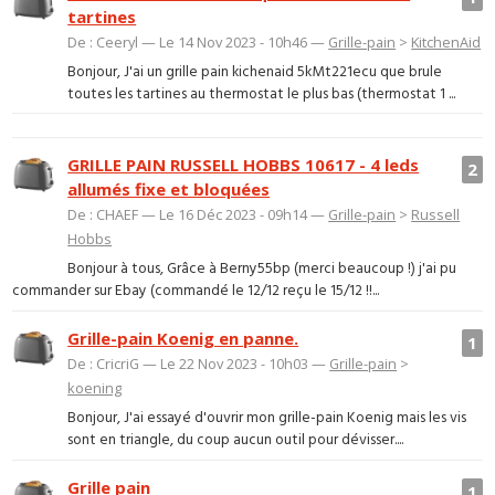
tartines
De : Ceeryl — Le 14 Nov 2023 - 10h46 —
Grille-pain
>
KitchenAid
Bonjour, J'ai un grille pain kichenaid 5kMt221ecu que brule
toutes les tartines au thermostat le plus bas (thermostat 1 ...
GRILLE PAIN RUSSELL HOBBS 10617 - 4 leds
2
allumés fixe et bloquées
De : CHAEF — Le 16 Déc 2023 - 09h14 —
Grille-pain
>
Russell
Hobbs
Bonjour à tous, Grâce à Berny55bp (merci beaucoup !) j'ai pu
commander sur Ebay (commandé le 12/12 reçu le 15/12 !!...
Grille-pain Koenig en panne.
1
De : CricriG — Le 22 Nov 2023 - 10h03 —
Grille-pain
>
koening
Bonjour, J'ai essayé d'ouvrir mon grille-pain Koenig mais les vis
sont en triangle, du coup aucun outil pour dévisser....
Grille pain
1