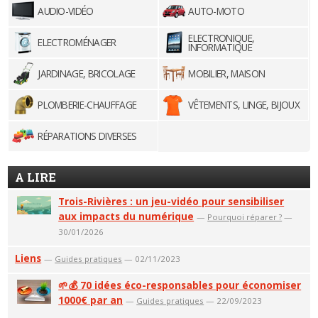
AUDIO-VIDÉO
AUTO-MOTO
ELECTRONIQUE,
ELECTROMÉNAGER
INFORMATIQUE
JARDINAGE, BRICOLAGE
MOBILIER, MAISON
PLOMBERIE-CHAUFFAGE
VÊTEMENTS, LINGE, BIJOUX
RÉPARATIONS DIVERSES
A LIRE
Trois-Rivières : un jeu-vidéo pour sensibiliser
aux impacts du numérique
—
Pourquoi réparer ?
—
30/01/2026
Liens
—
Guides pratiques
— 02/11/2023
🌱💰 70 idées éco-responsables pour économiser
1000€ par an
—
Guides pratiques
— 22/09/2023