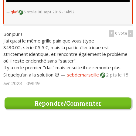
—
glaf
5 pts
le 08 sept 2016 - 14h52
+
0
vote
-
Bonjour !
J'ai quasi le même grille pain que vous (type
8430.02, série 05 5 C, mais la partie électrique est
strictement identique, et rencontre également le problème
où il reste enclenché sans "sauter".
Il y a un le premier "clac" mais ensuite il ne remonte plus.
Si quelqu'un a la solution 😅
—
sebdemarseille
2 pts
le 15
avr 2023 - 09h49
Répondre/Commenter