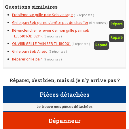
Questions similaires
Problème sur grille pain Seb vintage
(32 réponses )
Grille pain Seb qui ne s'arrête pas de chauffer
(6 réponses )
Réparé
Ré-enclencher le levier de mon grille pain seb
TL356101/3D 0211R
(5 réponses )
Réparé
OUVRIR GRILLE PAIN SEB TL 180001
(3 réponses )
Réparé
Grille pain Seb Aliséo
(2 réponses )
Réparer grille pain
(9 réponses )
Réparer, c'est bien, mais si je n'y arrive pas ?
Pièces détachées
Je trouve mes pièces détachées
Dépanneur