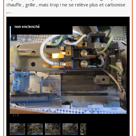
chauffe , grille , mais trop ! ne se relève plus et carbonise
,....
non enclenché
1
/
5