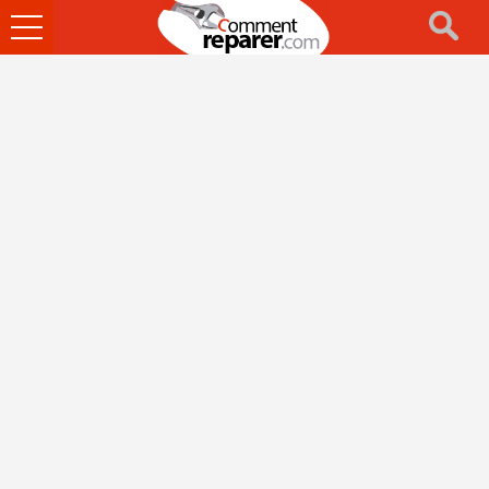
Ouvrir
le
menu