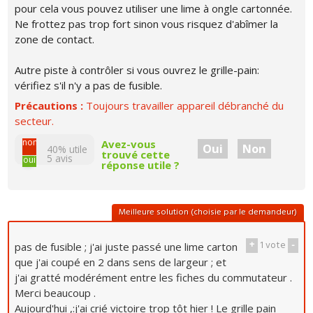
pour cela vous pouvez utiliser une lime à ongle cartonnée.
Ne frottez pas trop fort sinon vous risquez d'abîmer la
zone de contact.
Autre piste à contrôler si vous ouvrez le grille-pain:
vérifiez s'il n'y a pas de fusible.
Précautions :
Toujours travailler appareil débranché du
secteur.
non
Avez-vous
Oui
Non
40% utile
trouvé cette
5
avis
oui
réponse utile ?
Meilleure solution (choisie par le demandeur)
+
1
vote
-
pas de fusible ; j'ai juste passé une lime carton
que j'ai coupé en 2 dans sens de largeur ; et
j'ai gratté modérément entre les fiches du commutateur .
Merci beaucoup .
Aujourd'hui ,:j'ai crié victoire trop tôt hier ! Le grille pain