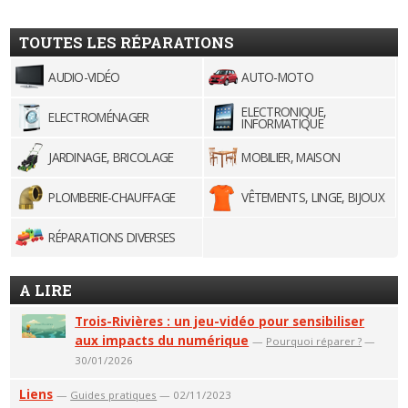
TOUTES LES RÉPARATIONS
AUDIO-VIDÉO
AUTO-MOTO
ELECTRONIQUE,
ELECTROMÉNAGER
INFORMATIQUE
JARDINAGE, BRICOLAGE
MOBILIER, MAISON
PLOMBERIE-CHAUFFAGE
VÊTEMENTS, LINGE, BIJOUX
RÉPARATIONS DIVERSES
A LIRE
Trois-Rivières : un jeu-vidéo pour sensibiliser
aux impacts du numérique
—
Pourquoi réparer ?
—
30/01/2026
Liens
—
Guides pratiques
— 02/11/2023