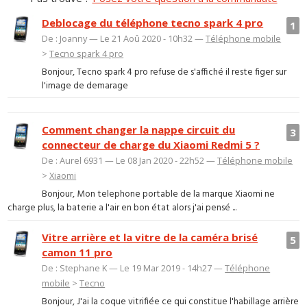
Deblocage du téléphone tecno spark 4 pro
1
De : Joanny — Le 21 Aoû 2020 - 10h32 —
Téléphone mobile
>
Tecno spark 4 pro
Bonjour, Tecno spark 4 pro refuse de s'affiché il reste figer sur
l'image de demarage
Comment changer la nappe circuit du
3
connecteur de charge du Xiaomi Redmi 5 ?
De : Aurel 6931 — Le 08 Jan 2020 - 22h52 —
Téléphone mobile
>
Xiaomi
Bonjour, Mon telephone portable de la marque Xiaomi ne
charge plus, la baterie a l'air en bon état alors j'ai pensé ...
Vitre arrière et la vitre de la caméra brisé
5
camon 11 pro
De : Stephane K — Le 19 Mar 2019 - 14h27 —
Téléphone
mobile
>
Tecno
Bonjour, J'ai la coque vitrifiée ce qui constitue l'habillage arrière