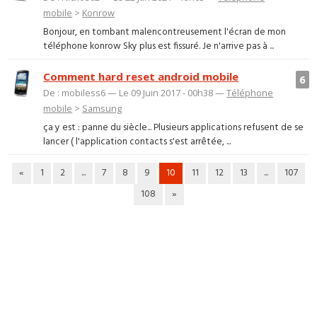
mobile
>
Konrow
Bonjour, en tombant malencontreusement l'écran de mon
téléphone konrow Sky plus est fissuré. Je n'arrive pas à ...
Comment hard reset android mobile
6
De : mobiless6 — Le 09 Juin 2017 - 00h38 —
Téléphone
mobile
>
Samsung
ça y est : panne du siècle... Plusieurs applications refusent de se
lancer ( l'application contacts s'est arrêtée, ...
«
1
2
...
7
8
9
10
11
12
13
...
107
108
»