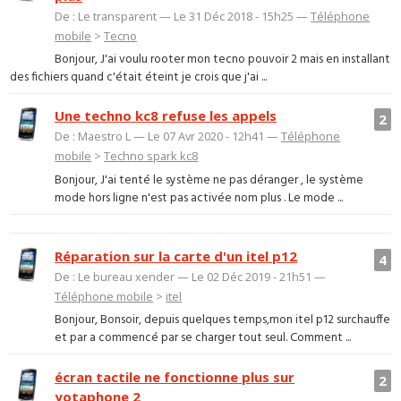
De : Le transparent — Le 31 Déc 2018 - 15h25 —
Téléphone
mobile
>
Tecno
Bonjour, J'ai voulu rooter mon tecno pouvoir 2 mais en installant
des fichiers quand c'était éteint je crois que j'ai ...
Une techno kc8 refuse les appels
2
De : Maestro L — Le 07 Avr 2020 - 12h41 —
Téléphone
mobile
>
Techno spark kc8
Bonjour, J'ai tenté le système ne pas déranger , le système
mode hors ligne n'est pas activée nom plus . Le mode ...
Réparation sur la carte d'un itel p12
4
De : Le bureau xender — Le 02 Déc 2019 - 21h51 —
Téléphone mobile
>
itel
Bonjour, Bonsoir, depuis quelques temps,mon itel p12 surchauffe
et par a commencé par se charger tout seul. Comment ...
écran tactile ne fonctionne plus sur
2
yotaphone 2