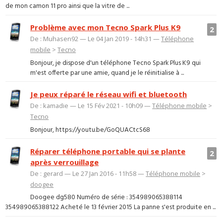
de mon camon 11 pro ainsi que la vitre de ...
Problème avec mon Tecno Spark Plus K9
2
De : Muhasen92 — Le 04 Jan 2019 - 14h31 —
Téléphone
mobile
>
Tecno
Bonjour, je dispose d'un téléphone Tecno Spark Plus K9 qui
m'est offerte par une amie, quand je le réinitialise à ...
Je peux réparé le réseau wifi et bluetooth
De : kamadie — Le 15 Fév 2021 - 10h09 —
Téléphone mobile
>
Tecno
Bonjour, https://youtu.be/GoQUACtcS68
Réparer téléphone portable qui se plante
2
après verrouillage
De : gerard — Le 27 Jan 2016 - 11h58 —
Téléphone mobile
>
doogee
Doogee dg580 Numéro de série : 354989065388114
354989065388122 Acheté le 13 février 2015 La panne s'est produite en ...