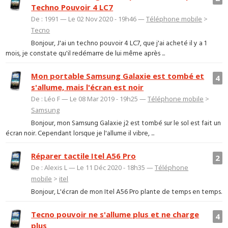
Techno Pouvoir 4 LC7
De : 1991 — Le 02 Nov 2020 - 19h46 —
Téléphone mobile
>
Tecno
Bonjour, J'ai un techno pouvoir 4 LC7, que j'ai acheté il y a 1
mois, je constate qu'il redémarre de lui même après ...
Mon portable Samsung Galaxie est tombé et
4
s'allume, mais l'écran est noir
De : Léo F — Le 08 Mar 2019 - 19h25 —
Téléphone mobile
>
Samsung
Bonjour, mon Samsung Galaxie j2 est tombé sur le sol est fait un
écran noir. Cependant lorsque je l'allume il vibre, ...
Réparer tactile Itel A56 Pro
2
De : Alexis L — Le 11 Déc 2020 - 18h35 —
Téléphone
mobile
>
itel
Bonjour, L'écran de mon Itel A56 Pro plante de temps en temps.
Tecno pouvoir ne s'allume plus et ne charge
4
plus