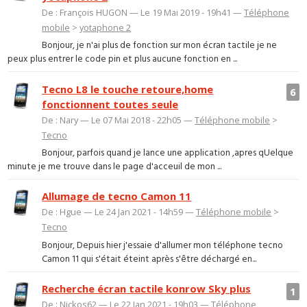
De : François HUGON — Le 19 Mai 2019 - 19h41 —
Téléphone
mobile
>
yotaphone 2
Bonjour, je n'ai plus de fonction sur mon écran tactile je ne
peux plus entrer le code pin et plus aucune fonction en ...
Tecno L8 le touche retoure,home
6
fonctionnent toutes seule
De : Nary — Le 07 Mai 2018 - 22h05 —
Téléphone mobile
>
Tecno
Bonjour, parfois quand je lance une application ,apres qUelque
minute je me trouve dans le page d'acceuil de mon ...
Allumage de tecno Camon 11
De : Hgue — Le 24 Jan 2021 - 14h59 —
Téléphone mobile
>
Tecno
Bonjour, Depuis hier j'essaie d'allumer mon téléphone tecno
Camon 11 qui s'était éteint après s'être déchargé en...
Recherche écran tactile konrow Sky plus
1
De : Nickos62 — Le 22 Jan 2021 - 19h03 —
Téléphone