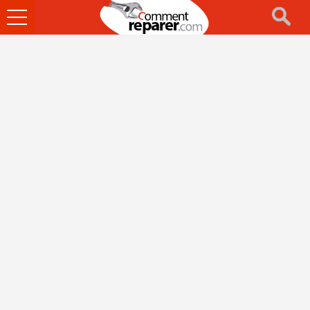
Ouvrir
le
menu