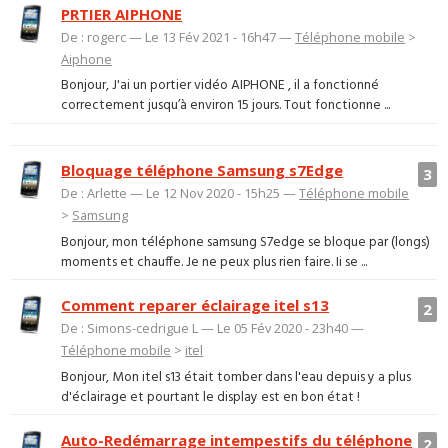
PRTIER AIPHONE
De : rogerc — Le 13 Fév 2021 - 16h47 —
Téléphone mobile
>
Aiphone
Bonjour, J'ai un portier vidéo AIPHONE , il a fonctionné
correctement jusqu’à environ 15 jours. Tout fonctionne ...
Bloquage téléphone Samsung s7Edge
3
De : Arlette — Le 12 Nov 2020 - 15h25 —
Téléphone mobile
>
Samsung
Bonjour, mon téléphone samsung S7edge se bloque par (longs)
moments et chauffe. Je ne peux plus rien faire. Ii se ...
Comment reparer éclairage itel s13
2
De : Simons-cedrigue L — Le 05 Fév 2020 - 23h40 —
Téléphone mobile
>
itel
Bonjour, Mon itel s13 était tomber dans l'eau depuis y a plus
d'éclairage et pourtant le display est en bon état !
Auto-Redémarrage intempestifs du téléphone
2