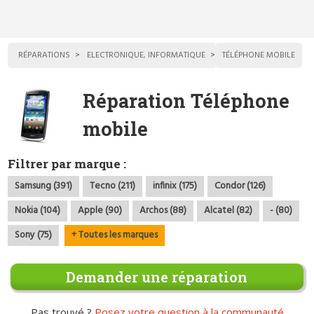
RÉPARATIONS
ELECTRONIQUE, INFORMATIQUE
TÉLÉPHONE MOBILE
Réparation Téléphone
mobile
Filtrer par marque :
Samsung (391)
Tecno (211)
infinix (175)
Condor (126)
Nokia (104)
Apple (90)
Archos (88)
Alcatel (82)
- (80)
Sony (75)
+ Toutes les marques
Demander une réparation
Pas trouvé ?
Posez votre question à la communauté