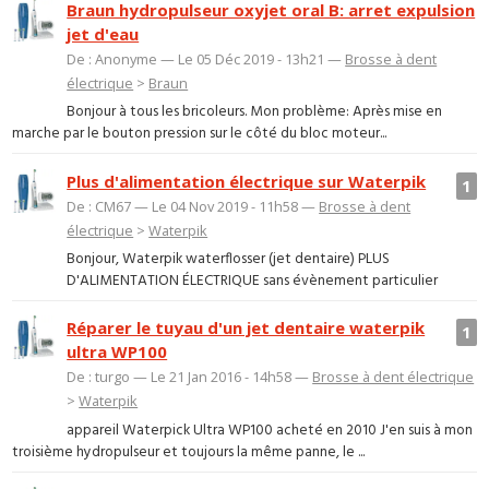
Braun hydropulseur oxyjet oral B: arret expulsion
jet d'eau
De : Anonyme — Le 05 Déc 2019 - 13h21 —
Brosse à dent
électrique
>
Braun
Bonjour à tous les bricoleurs. Mon problème: Après mise en
marche par le bouton pression sur le côté du bloc moteur...
Plus d'alimentation électrique sur Waterpik
1
De : CM67 — Le 04 Nov 2019 - 11h58 —
Brosse à dent
électrique
>
Waterpik
Bonjour, Waterpik waterflosser (jet dentaire) PLUS
D'ALIMENTATION ÉLECTRIQUE sans évènement particulier
Réparer le tuyau d'un jet dentaire waterpik
1
ultra WP100
De : turgo — Le 21 Jan 2016 - 14h58 —
Brosse à dent électrique
>
Waterpik
appareil Waterpick Ultra WP100 acheté en 2010 J'en suis à mon
troisième hydropulseur et toujours la même panne, le ...