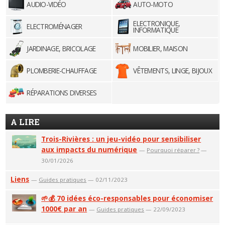
AUDIO-VIDÉO
AUTO-MOTO
ELECTRONIQUE,
ELECTROMÉNAGER
INFORMATIQUE
JARDINAGE, BRICOLAGE
MOBILIER, MAISON
PLOMBERIE-CHAUFFAGE
VÊTEMENTS, LINGE, BIJOUX
RÉPARATIONS DIVERSES
A LIRE
Trois-Rivières : un jeu-vidéo pour sensibiliser
aux impacts du numérique
—
Pourquoi réparer ?
—
30/01/2026
Liens
—
Guides pratiques
— 02/11/2023
🌱💰 70 idées éco-responsables pour économiser
1000€ par an
—
Guides pratiques
— 22/09/2023