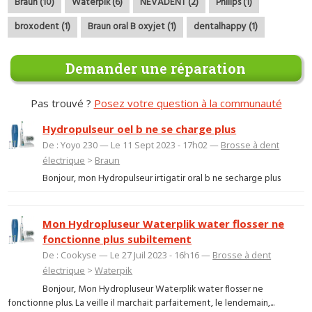
Braun (10)
Waterpik (6)
NEVADENT (2)
Philips (1)
broxodent (1)
Braun oral B oxyjet (1)
dentalhappy (1)
Demander une réparation
Pas trouvé ?
Posez votre question à la communauté
Hydropulseur oel b ne se charge plus
De : Yoyo 230 — Le 11 Sept 2023 - 17h02 —
Brosse à dent
électrique
>
Braun
Bonjour, mon Hydropulseur irtigatir oral b ne secharge plus
Mon Hydropluseur Waterplik water flosser ne
fonctionne plus subiltement
De : Cookyse — Le 27 Juil 2023 - 16h16 —
Brosse à dent
électrique
>
Waterpik
Bonjour, Mon Hydropluseur Waterplik water flosser ne
fonctionne plus. La veille il marchait parfaitement, le lendemain,...