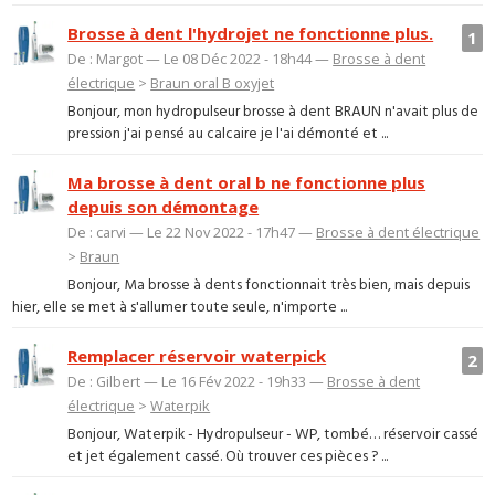
Brosse à dent l'hydrojet ne fonctionne plus.
1
De : Margot — Le 08 Déc 2022 - 18h44 —
Brosse à dent
électrique
>
Braun oral B oxyjet
Bonjour, mon hydropulseur brosse à dent BRAUN n'avait plus de
pression j'ai pensé au calcaire je l'ai démonté et ...
Ma brosse à dent oral b ne fonctionne plus
depuis son démontage
De : carvi — Le 22 Nov 2022 - 17h47 —
Brosse à dent électrique
>
Braun
Bonjour, Ma brosse à dents fonctionnait très bien, mais depuis
hier, elle se met à s'allumer toute seule, n'importe ...
Remplacer réservoir waterpick
2
De : Gilbert — Le 16 Fév 2022 - 19h33 —
Brosse à dent
électrique
>
Waterpik
Bonjour, Waterpik - Hydropulseur - WP, tombé… réservoir cassé
et jet également cassé. Où trouver ces pièces ? ...