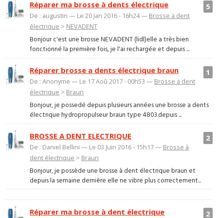
Réparer ma brosse à dents électrique
5
De : augustin — Le 20 Jan 2016 - 16h24 —
Brosse à dent
électrique
>
NEVADENT
Bonjour c'est une brosse NEVADENT (lidl)elle a très bien
fonctionné la première fois, je l'ai rechargée et depuis ...
Réparer brosse a dents électrique braun
1
De : Anonyme — Le 17 Aoû 2017 - 00h53 —
Brosse à dent
électrique
>
Braun
Bonjour, je possedé depuis plusieurs années une brosse a dents
électrique hydropropulseur braun type 4803.depuis ...
BROSSE A DENT ELECTRIQUE
2
De : Daniel Bellini — Le 03 Juin 2016 - 15h17 —
Brosse à
dent électrique
>
Braun
Bonjour, je possède une brosse à dent électrique braun et
depuis la semaine dernière elle ne vibre plus correctement...
Réparer ma brosse à dent électrique
2