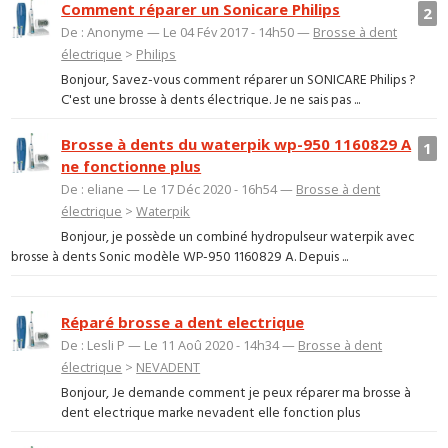
Comment réparer un Sonicare Philips
2
De : Anonyme — Le 04 Fév 2017 - 14h50 —
Brosse à dent
électrique
>
Philips
Bonjour, Savez-vous comment réparer un SONICARE Philips ?
C'est une brosse à dents électrique. Je ne sais pas ...
Brosse à dents du waterpik wp-950 1160829 A
1
ne fonctionne plus
De : eliane — Le 17 Déc 2020 - 16h54 —
Brosse à dent
électrique
>
Waterpik
Bonjour, je possède un combiné hydropulseur waterpik avec
brosse à dents Sonic modèle WP-950 1160829 A. Depuis ...
Réparé brosse a dent electrique
De : Lesli P — Le 11 Aoû 2020 - 14h34 —
Brosse à dent
électrique
>
NEVADENT
Bonjour, Je demande comment je peux réparer ma brosse à
dent electrique marke nevadent elle fonction plus