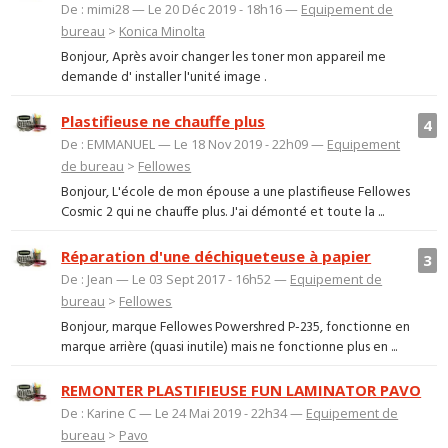
De : mimi28 — Le 20 Déc 2019 - 18h16 —
Equipement de
bureau
>
Konica Minolta
Bonjour, Après avoir changer les toner mon appareil me
demande d' installer l'unité image .
Plastifieuse ne chauffe plus
4
De : EMMANUEL — Le 18 Nov 2019 - 22h09 —
Equipement
de bureau
>
Fellowes
Bonjour, L'école de mon épouse a une plastifieuse Fellowes
Cosmic 2 qui ne chauffe plus. J'ai démonté et toute la ...
Réparation d'une déchiqueteuse à papier
3
De : Jean — Le 03 Sept 2017 - 16h52 —
Equipement de
bureau
>
Fellowes
Bonjour, marque Fellowes Powershred P-235, fonctionne en
marque arrière (quasi inutile) mais ne fonctionne plus en ...
REMONTER PLASTIFIEUSE FUN LAMINATOR PAVO
De : Karine C — Le 24 Mai 2019 - 22h34 —
Equipement de
bureau
>
Pavo