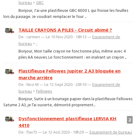
bureau
>
GBC
Bonjour, J'ai une plastifieuse GBC 6000 L qui froisse les feuilles
lors du passage. Je voudrait remplacer le four ...
TAILLE CRAYONS A PILES - Circuit abimé ?
De : carmen — Le 10 Nov 2020 - 18h13 —
Equipement de
bureau
>
-
Bonjour, Mon taille crayon ne fonctionne plus, même avec 4
piles AA neuves. Le fonctionnement : en insérant un crayon ...
Plastifieuse Fellowes Jupiter 2 A3 bloquée en
marche arrière
De : Nico M — Le 12 Sept 2020 - 20h10 —
Equipement de
bureau
>
Fellowes
Bonjour, Suite à un bourrage papier dans la plastifieuse Fellowes
Saturne 2 A3, je l’ai ouverte, démonté proprement...
Dysfonctionnement plastifieuse LERVIA KH
2
4410
De : flav73 — Le 12 Aoû 2020 - 18h29 —
Equipement de bureau