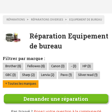
RÉPARATIONS
RÉPARATIONS DIVERSES
EQUIPEMENT DE BUREAU
Réparation Equipement
de bureau
Filtrer par marque :
Brother (6)
Fellowes (6)
Canon (3)
- (3)
HP (3)
GBC (3)
Sharp (2)
Lervia (2)
Pavo (1)
Silver read (1)
+ Toutes les marques
Demander une réparation
Pas trouvé ?
Posez votre question à la communauté