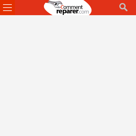
Ouvrir
le
menu