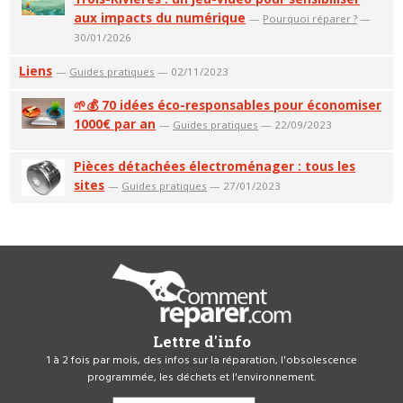
aux impacts du numérique
—
Pourquoi réparer ?
—
30/01/2026
Liens
—
Guides pratiques
— 02/11/2023
🌱💰 70 idées éco-responsables pour économiser
1000€ par an
—
Guides pratiques
— 22/09/2023
Pièces détachées électroménager : tous les
sites
—
Guides pratiques
— 27/01/2023
Lettre d'info
1 à 2 fois par mois, des infos sur la réparation, l'obsolescence
programmée, les déchets et l'environnement.