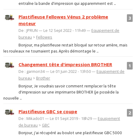
entraîne la bande d'impression qui apparemment est ...
Plastifieuse Fellowes Vénus 2 problème
3
moteur
De : JPRUN — Le 12 Sept 2022 - 11h49 —
Equipement de
bureau
>
Fellowes
Bonjour, ma plastifieuse restait bloqué sur retour arrière, mais
les rouleaux ne tournaient pas. Après démontage le ...
Changement tête d'impression BROTHER
1
De : garmon34 — Le 01 Juin 2022 - 13h50 —
Equipement de
bureau
>
Brother
Bonjour, Je voudrais savoir comment remplacer la tête
d'impression sur une imprimante BROTHER (je possède la
nouvelle ...
Plastifieuse GBC se coupe
2
De : Mikado01 — Le 01 Sept 2019 - 18h29 —
Equipement
de bureau
>
GBC
Bonjour, j'ai récupéré au boulot une plastifieuse GBC 5000