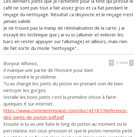
Les derniers joints que je rachètent pour la tete qui presse le
café ne sont pas tout a fait assez gros et ca fuit pendant le
rinçage du nettoyage. Résultat ca disjoncte et le rinçage n'est
jamais validé.
Je ne trouve pas la manip de réinitialisation de la carte. J ai
essayé les technique que j ai vu ici (allumer et enlever les
bacs en rester appuyer sur l'allumage) et ailleurs, mais rien
de fait sortir du mode "nettoyage"...
+
-3
vote
-
Bonjour Alfonso,
Il manque une partie de l'histoire pour bien
comprendre le problème .
Tu as changé les joints du piston en prenant soin de bien
nettoyer les gorges.
Installe les bons joints c'est la première chose à faire!
quelques € sur internet.
https://www.commentreparer.com/doc/43187/Reference-
des-joints-de-piston-pdf.pdf
Ensuite si tu as une fuite le long du piston au moment ou le
percolateur est sous pression et que le piston remonte petit