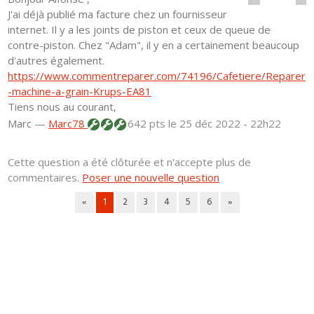
J'ai déjà publié ma facture chez un fournisseur
internet. Il y a les joints de piston et ceux de queue de
contre-piston. Chez "Adam", il y en a certainement beaucoup
d'autres également.
https://www.commentreparer.com/74196/Cafetiere/Reparer
-machine-a-grain-Krups-EA81
Tiens nous au courant,
Marc
—
Marc78
642 pts
le 25 déc 2022 - 22h22
Cette question a été clôturée et n'accepte plus de
commentaires.
Poser une nouvelle question
«
1
2
3
4
5
6
»