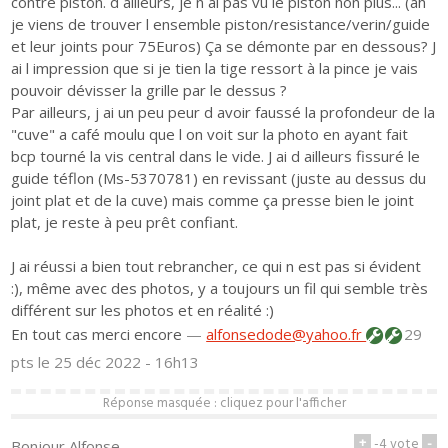
contre piston. d ailleurs, je n ai pas vu le piston non plus... (ah
je viens de trouver l ensemble piston/resistance/verin/guide
et leur joints pour 75Euros) Ça se démonte par en dessous? J
ai l impression que si je tien la tige ressort à la pince je vais
pouvoir dévisser la grille par le dessus ?
Par ailleurs, j ai un peu peur d avoir faussé la profondeur de la
"cuve" a café moulu que l on voit sur la photo en ayant fait
bcp tourné la vis central dans le vide. J ai d ailleurs fissuré le
guide téflon (Ms-5370781) en revissant (juste au dessus du
joint plat et de la cuve) mais comme ça presse bien le joint
plat, je reste à peu prêt confiant.
J ai réussi a bien tout rebrancher, ce qui n est pas si évident
:), même avec des photos, y a toujours un fil qui semble très
différent sur les photos et en réalité :)
En tout cas merci encore
—
alfonsedode@yahoo.fr
29
pts
le 25 déc 2022 - 16h13
Réponse masquée : cliquez pour l'afficher
+
-4
vote
-
Bonjour Alfonse ,