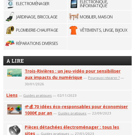
ELECTRONIQUE,
ELECTROMÉNAGER
INFORMATIQUE
JARDINAGE, BRICOLAGE
MOBILIER, MAISON
PLOMBERIE-CHAUFFAGE
VÊTEMENTS, LINGE, BIJOUX
RÉPARATIONS DIVERSES
A LIRE
Trois-Rivières : un jeu-vidéo pour sensibiliser
aux impacts du numérique
—
Pourquoi réparer ?
—
30/01/2026
Liens
—
Guides pratiques
— 02/11/2023
🌱💰 70 idées éco-responsables pour économiser
1000€ par an
—
Guides pratiques
— 22/09/2023
Pièces détachées électroménager : tous les
sites
—
Guides pratiques
— 27/01/2023