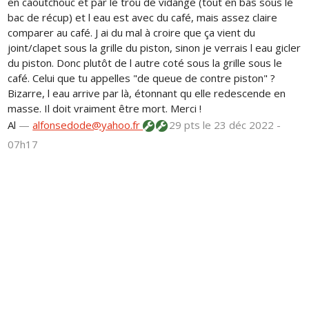
en caoutchouc et par le trou de vidange (tout en bas sous le
bac de récup) et l eau est avec du café, mais assez claire
comparer au café. J ai du mal à croire que ça vient du
joint/clapet sous la grille du piston, sinon je verrais l eau gicler
du piston. Donc plutôt de l autre coté sous la grille sous le
café. Celui que tu appelles "de queue de contre piston" ?
Bizarre, l eau arrive par là, étonnant qu elle redescende en
masse. Il doit vraiment être mort. Merci !
Al
—
alfonsedode@yahoo.fr
29 pts
le 23 déc 2022 -
07h17