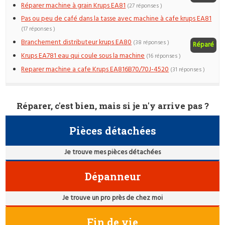
Réparer machine à grain Krups EA81
(27 réponses )
Pas ou peu de café dans la tasse avec machine à cafe krups EA81
(17 réponses )
Branchement distributeur krups EA80
(38 réponses )
Réparé
Krups EA781 eau qui coule sous la machine
(16 réponses )
Reparer machine a cafe Krups EA816B70/70J-4520
(31 réponses )
Réparer, c'est bien, mais si je n'y arrive pas ?
Pièces détachées
Je trouve mes pièces détachées
Dépanneur
Je trouve un pro près de chez moi
Fin de vie