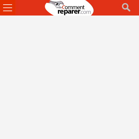
Ouvrir
le
menu