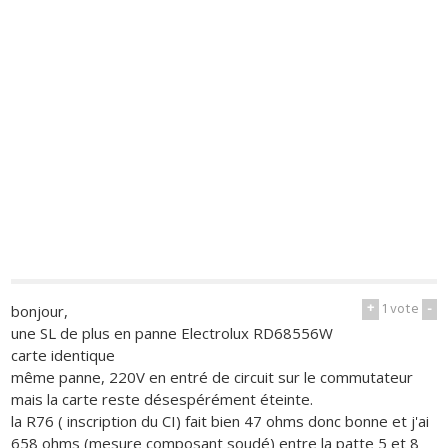
+
1
vote
-
bonjour,
une SL de plus en panne Electrolux RD68556W
carte identique
même panne, 220V en entré de circuit sur le commutateur
mais la carte reste désespérément éteinte.
la R76 ( inscription du CI) fait bien 47 ohms donc bonne et j'ai
658 ohms (mesure composant soudé) entre la patte 5 et 8