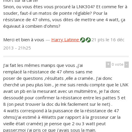
mort sur la carte!
Sinon, ou vous êtes vous procuré la LNK304? Et comme fer à
souder, faut-il un matos de pointe réglable? Pour la
résistance de 47 ohms, vous dites de mettre une 4 watt, ça
équivaut à combien d'ohms?
Merci et bien à vous
—
Harry Latinne
21 pts
le 16 déc
2013 - 21h25
+
0
vote
-
J'ai fait les mêmes manips que vous ,j'ai
remplacé la résistance de 47 ohms sans me
poser de questions ,résultats ,elle a cramée.. J'ai donc
cherché un peu plus loin , je me suis rendu compte que le LNK
avait un pb en la mesurant avec un multimètre, je l'ai donc
dessoudé pour confirmer la résistance entre les pattes 5 et
8 (on peut trouver la doc du lnk facilement sur le net) .
4 watts correspond à la puissance de la résistance de 47
ohms(j'ai estimé à 4Watts par rapport à la grosseur car la
vieille était cramée) je pense que 2 ou 3 watt peut
passer;moi j'ai pris ce que j'avais sous la main.