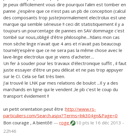
Je peux difficilement vous dire pourquoi l'alim est tomber en
panne ,j'espère que ce n'est pas un pb de conception (calcul
des composants trop juste)normalement electrolux est une
marque qui semble sérieuse !! ceci dit statistiquement il y a
toujours un pourcentage de pannes en SAV dommage c'est
tombé sur nous,obligé d'être philosophe....!!dans mon cas
mon sèche linge n'avait que 4 ans et n'avait pas beaucoup
tourné!j'espère que ce ne sera pas la même chose avec le
lave-linge electrolux que je viens d'acheter....
Un fer à souder pour les travaux d'électronique suffit , il faut
juste essayer d'être un peu délicat et ne pas trop appuyer
sur le CI. Cela se fait très bien.
J'ai trouvé le LNK par mes relations de boulot ...Il y a des
marchands en ligne qui le vendent ,le pb c'est le coup du
transport évidement !!
un petit orientation peut être :
http://www.rs-
particuliers.com/Search.aspx?Terms=lnk304gn&Page=0
Bon courage , A bientôt!
—
roge
10 pts
le 16 déc 2013 -
22h46