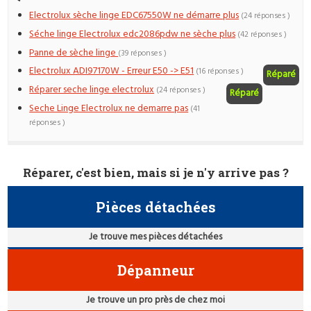
Electrolux sèche linge EDC67550W ne démarre plus
(24 réponses )
Séche linge Electrolux edc2086pdw ne sèche plus
(42 réponses )
Panne de sèche linge
(39 réponses )
Electrolux ADI97170W - Erreur E50 -> E51
(16 réponses )
Réparé
Réparer seche linge electrolux
(24 réponses )
Réparé
Seche Linge Electrolux ne demarre pas
(41
réponses )
Réparer, c'est bien, mais si je n'y arrive pas ?
Pièces détachées
Je trouve mes pièces détachées
Dépanneur
Je trouve un pro près de chez moi