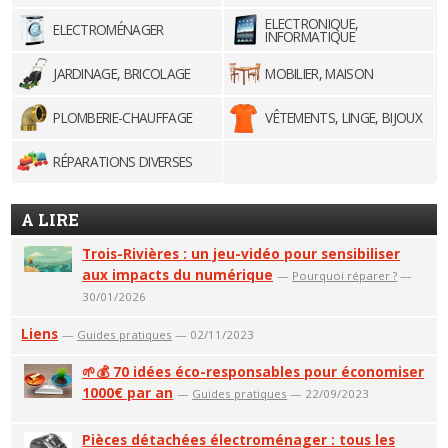
ELECTRONIQUE,
ELECTROMÉNAGER
INFORMATIQUE
JARDINAGE, BRICOLAGE
MOBILIER, MAISON
PLOMBERIE-CHAUFFAGE
VÊTEMENTS, LINGE, BIJOUX
RÉPARATIONS DIVERSES
A LIRE
Trois-Rivières : un jeu-vidéo pour sensibiliser
aux impacts du numérique
—
Pourquoi réparer ?
—
30/01/2026
Liens
—
Guides pratiques
— 02/11/2023
🌱💰 70 idées éco-responsables pour économiser
1000€ par an
—
Guides pratiques
— 22/09/2023
Pièces détachées électroménager : tous les