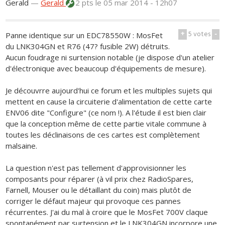
Gerald
—
Gerald
2 pts
le 05 mar 2014 - 12h07
+
5
votes
-
Panne identique sur un EDC78550W : MosFet
du LNK304GN et R76 (47? fusible 2W) détruits.
Aucun foudrage ni surtension notable (je dispose d'un atelier
d'électronique avec beaucoup d'équipements de mesure).
Je découvrre aujourd'hui ce forum et les multiples sujets qui
mettent en cause la circuiterie d'alimentation de cette carte
ENV06 dite "Configure" (ce nom !). A l'étude il est bien clair
que la conception même de cette partie vitale commune à
toutes les déclinaisons de ces cartes est complètement
malsaine.
La question n'est pas tellement d'approvisionner les
composants pour réparer (à vil prix chez RadioSpares,
Farnell, Mouser ou le détaillant du coin) mais plutôt de
corriger le défaut majeur qui provoque ces pannes
récurrentes. J'ai du mal à croire que le MosFet 700V claque
spontanément par surtension et le LNK304GN incorpore une