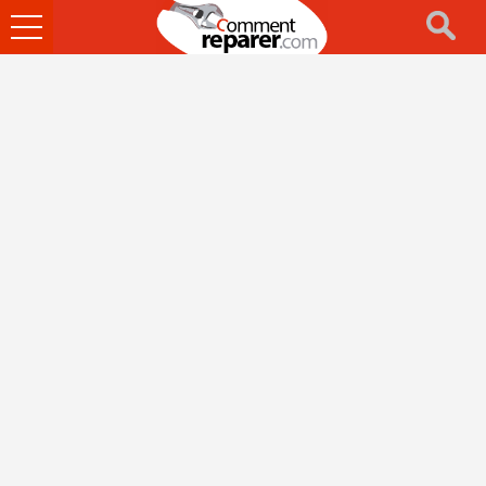
Ouvrir
le
menu