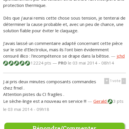
protection thermique.
Dès que j'aurai remis cette chose sous tension, je tenterai de
déterminer la cause probable et, avec un peu de chance, une
solution fiable pour éviter le claquage.
J'avais laissé un commentaire adapté concernant cette pièce
sur le site d'Electrolux, mais ils l'ont bien évidemment
censuré illico : l'incompétence se drape dans la bêtise.
—
jchd
12224 pts —
PRO
le 03 mai 2014 - 08h14
+
1
vote
-
J ai pris deux minutes composants commandes
chez frnel .
Attention pistes du CI fragiles .
Le sèche-linge est a nouveau en service !!!
—
Gerald
3 pts
le 03 mai 2014 - 09h18
Répondre/Commenter