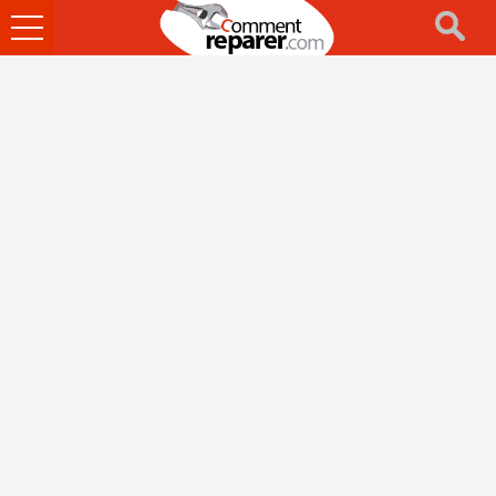
Ouvrir
le
menu