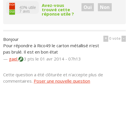
non
Avez-vous
Oui
Non
43% utile
trouvé cette
7
avis
oui
réponse utile ?
+
0
vote
-
Bonjour
Pour répondre à Rico49 le carton métallisé n'est
pas brulé. Il est en bon état
—
gael
3 pts
le 01 avr 2014 - 07h13
Cette question a été clôturée et n'accepte plus de
commentaires.
Poser une nouvelle question