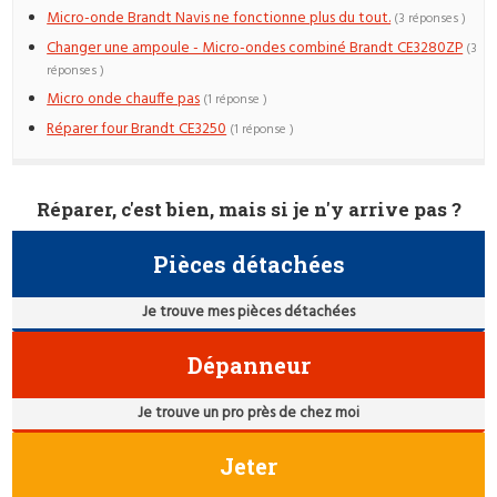
Micro-onde Brandt Navis ne fonctionne plus du tout.
(3 réponses )
Changer une ampoule - Micro-ondes combiné Brandt CE3280ZP
(3
réponses )
Micro onde chauffe pas
(1 réponse )
Réparer four Brandt CE3250
(1 réponse )
Réparer, c'est bien, mais si je n'y arrive pas ?
Pièces détachées
Je trouve mes pièces détachées
Dépanneur
Je trouve un pro près de chez moi
Jeter