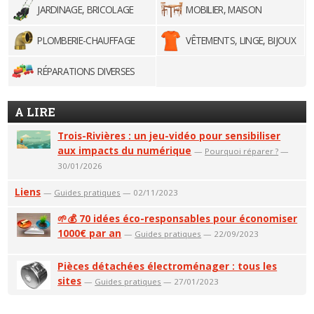
JARDINAGE, BRICOLAGE
MOBILIER, MAISON
PLOMBERIE-CHAUFFAGE
VÊTEMENTS, LINGE, BIJOUX
RÉPARATIONS DIVERSES
A LIRE
Trois-Rivières : un jeu-vidéo pour sensibiliser
aux impacts du numérique
—
Pourquoi réparer ?
—
30/01/2026
Liens
—
Guides pratiques
— 02/11/2023
🌱💰 70 idées éco-responsables pour économiser
1000€ par an
—
Guides pratiques
— 22/09/2023
Pièces détachées électroménager : tous les
sites
—
Guides pratiques
— 27/01/2023