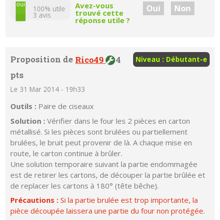
non
oui
Avez-vous
Oui
Non
100% utile
trouvé cette
3
avis
réponse utile ?
Proposition de
Rico49
4
Niveau : Débutant-e
pts
Le 31 Mar 2014 - 19h33
Outils :
Paire de ciseaux
Solution :
Vérifier dans le four les 2 pièces en carton
métallisé. Si les pièces sont brulées ou partiellement
brulées, le bruit peut provenir de là. A chaque mise en
route, le carton continue à brûler.
Une solution temporaire suivant la partie endommagée
est de retirer les cartons, de découper la partie brûlée et
de replacer les cartons à 180° (tête bêche).
Précautions :
Si la partie brulée est trop importante, la
pièce découpée laissera une partie du four non protégée.