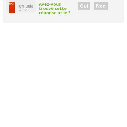
non
Avez-vous
Oui
Non
0% utile
trouvé cette
4
avis
réponse utile ?
oui