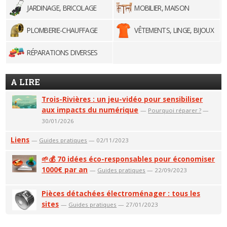
JARDINAGE, BRICOLAGE
MOBILIER, MAISON
PLOMBERIE-CHAUFFAGE
VÊTEMENTS, LINGE, BIJOUX
RÉPARATIONS DIVERSES
A LIRE
Trois-Rivières : un jeu-vidéo pour sensibiliser
aux impacts du numérique
—
Pourquoi réparer ?
—
30/01/2026
Liens
—
Guides pratiques
— 02/11/2023
🌱💰 70 idées éco-responsables pour économiser
1000€ par an
—
Guides pratiques
— 22/09/2023
Pièces détachées électroménager : tous les
sites
—
Guides pratiques
— 27/01/2023