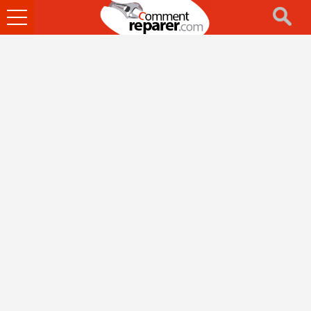
Ouvrir
le
menu