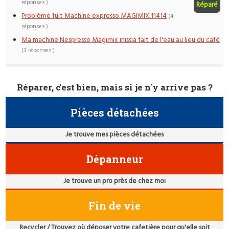
réponses )
Réparé
Problème fuit Machine expresso MAGIMIX 11414
(4
réponses )
Ma machine Nespresso Magimix inissia fait de l'eau au lieu du café
(3 réponses )
Réparer, c'est bien, mais si je n'y arrive pas ?
Pièces détachées
Je trouve mes pièces détachées
Dépanneur
Je trouve un pro près de chez moi
Fin de vie
Recycler / Trouvez où déposer votre cafetière pour qu'elle soit