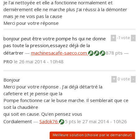
Je l'ai nettoyée et elle a fonctionne normalement et
dernièrement elle ne marche plus J'ai réussi à la démonter
mais je ne vois pas la cause
Merci pour votre réponse
+
-1
vote
-
bonjour peut être votre pompe hs qui ne donne
pas toute la pression,essayez déjà de la
détartrer
—
machinesacafe-saeco.com
878 pts —
PRO
le 26 mai 2014 - 10h48
+
0
vote
-
Bonjour
Merci pour votre réponse . J'ai déjà détartré la
cafetiere et je pense que la
Pompe fonctionne car le buse marche. Il semblerait que ce
soit la chaudière
qui soit en cause. Qu'en pensez vous
Cordialement
—
Sadok76
5 pts
le 27 mai 2014 - 10h26
Meilleure solution (choisie par le demandeur)