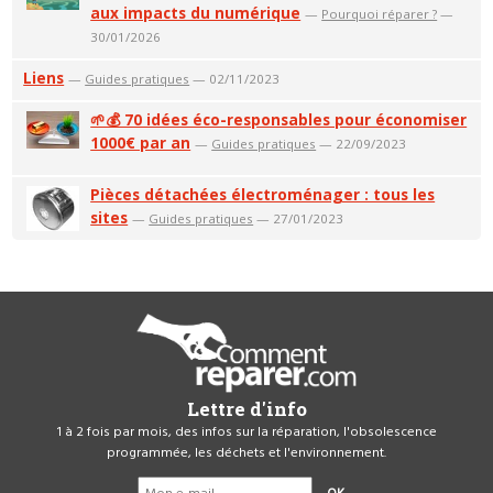
aux impacts du numérique
—
Pourquoi réparer ?
—
30/01/2026
Liens
—
Guides pratiques
— 02/11/2023
🌱💰 70 idées éco-responsables pour économiser
1000€ par an
—
Guides pratiques
— 22/09/2023
Pièces détachées électroménager : tous les
sites
—
Guides pratiques
— 27/01/2023
Lettre d'info
1 à 2 fois par mois, des infos sur la réparation, l'obsolescence
programmée, les déchets et l'environnement.