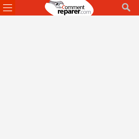
Ouvrir
le
menu