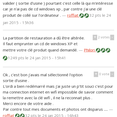
valider ( sortie d'usine ) pourtant c'est celle là qui m'intéresse
car je n'ai pas de cd windows xp , par contre j'ai une clé
produit de collé sur l'ordinateur .
—
roffiat
32 pts
le 24
jan 2015 - 15h36
+
2
votes
-
La partition de restauration a dû être altérée.
Il faut emprunter un cd de windows XP et
mettre votre clé produit quand demandé.
—
Philori
1249 pts
le 24 jan 2015 - 15h41
+
0
vote
-
Ok , c'est bon j'avais mal sélectionné l'option
sortie d'usine .
L'ordi a bien redémarré mais j'ai juste un p'tit souci c'est pour
ma connection internet en wifi impossible de savoir comment
la remettre avec la clé wifi , il ne la reconnait plus .
Merci encore de votre aide .
Par contre tout mes documents et photos ont disparus .....
—
roffiat
32 pts
le 24 jan 2015 - 16h43