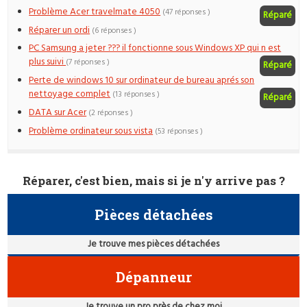
Problème Acer travelmate 4050
(47 réponses )
Réparé
Réparer un ordi
(6 réponses )
PC Samsung a jeter ??? il fonctionne sous Windows XP qui n est
plus suivi
(7 réponses )
Réparé
Perte de windows 10 sur ordinateur de bureau aprés son
nettoyage complet
(13 réponses )
Réparé
DATA sur Acer
(2 réponses )
Problème ordinateur sous vista
(53 réponses )
Réparer, c'est bien, mais si je n'y arrive pas ?
Pièces détachées
Je trouve mes pièces détachées
Dépanneur
Je trouve un pro près de chez moi