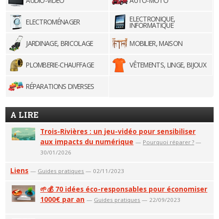
AUDIO-VIDÉO
AUTO-MOTO
ELECTRONIQUE,
ELECTROMÉNAGER
INFORMATIQUE
JARDINAGE, BRICOLAGE
MOBILIER, MAISON
PLOMBERIE-CHAUFFAGE
VÊTEMENTS, LINGE, BIJOUX
RÉPARATIONS DIVERSES
A LIRE
Trois-Rivières : un jeu-vidéo pour sensibiliser
aux impacts du numérique
—
Pourquoi réparer ?
—
30/01/2026
Liens
—
Guides pratiques
— 02/11/2023
🌱💰 70 idées éco-responsables pour économiser
1000€ par an
—
Guides pratiques
— 22/09/2023