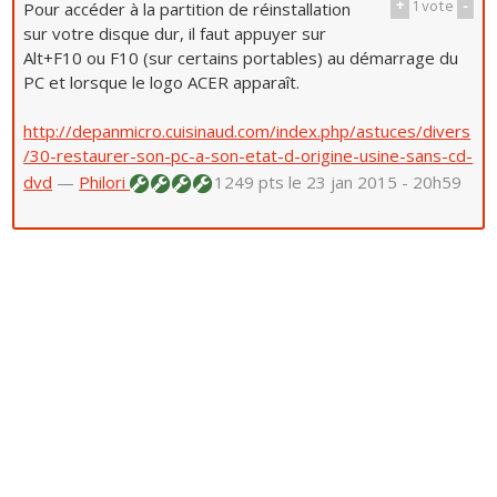
+
1
vote
-
Pour accéder à la partition de réinstallation
sur votre disque dur, il faut appuyer sur
Alt+F10 ou F10 (sur certains portables) au démarrage du
PC et lorsque le logo ACER apparaît.
http://depanmicro.cuisinaud.com/index.php/astuces/divers
/30-restaurer-son-pc-a-son-etat-d-origine-usine-sans-cd-
dvd
—
Philori
1249 pts
le 23 jan 2015 - 20h59