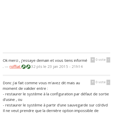
+
0
vote
-
Ok merci , j'essaye demain et vous tiens informé
.
—
roffiat
32 pts
le 23 jan 2015 - 21h14
+
0
vote
-
Donc j'ai fait comme vous m'avez dit mais au
moment de valider entre :
- restaurer le système à la configuration par défaut de sortie
d'usine , ou
- restaurer le système à partir d'une sauvegarde sur cd/dvd
Il ne veut prendre que la dernière option impossible de