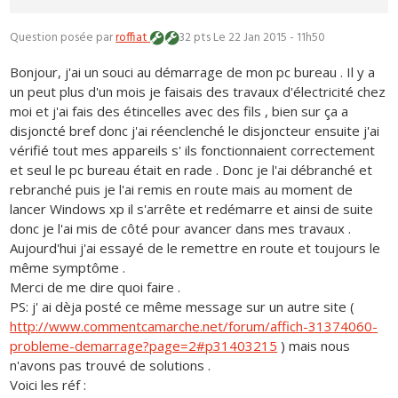
Question posée par
roffiat
32 pts
Le 22 Jan 2015 - 11h50
Bonjour, j'ai un souci au démarrage de mon pc bureau . Il y a
un peut plus d'un mois je faisais des travaux d'électricité chez
moi et j'ai fais des étincelles avec des fils , bien sur ça a
disjoncté bref donc j'ai réenclenché le disjoncteur ensuite j'ai
vérifié tout mes appareils s' ils fonctionnaient correctement
et seul le pc bureau était en rade . Donc je l'ai débranché et
rebranché puis je l'ai remis en route mais au moment de
lancer Windows xp il s'arrête et redémarre et ainsi de suite
donc je l'ai mis de côté pour avancer dans mes travaux .
Aujourd'hui j'ai essayé de le remettre en route et toujours le
même symptôme .
Merci de me dire quoi faire .
PS: j' ai dèja posté ce même message sur un autre site (
http://www.commentcamarche.net/forum/affich-31374060-
probleme-demarrage?page=2#p31403215
) mais nous
n'avons pas trouvé de solutions .
Voici les réf :