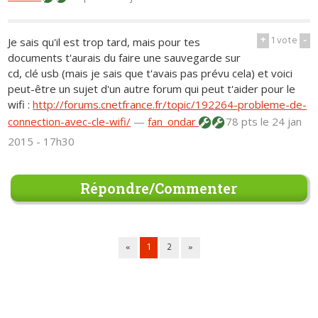
+
1
vote
-
Je sais qu'il est trop tard, mais pour tes
documents t'aurais du faire une sauvegarde sur
cd, clé usb (mais je sais que t'avais pas prévu cela) et voici
peut-être un sujet d'un autre forum qui peut t'aider pour le
wifi :
http://forums.cnetfrance.fr/topic/192264-probleme-de-
connection-avec-cle-wifi/
—
fan_ondar
78 pts
le 24 jan
2015 - 17h30
Répondre/Commenter
«
1
2
»