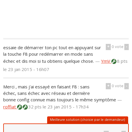
+
0
vote
-
essaie de démarrer ton pc tout en appuyant sur
la touche F8 pour redémarrer en mode sans
échec et dis moi si tu obtiens quelque chose.
—
YmV
8 pts
le 23 jan 2015 - 16h07
+
0
vote
-
Merci , mais j'ai essayé en faisant F8 : sans
échec, sans échec avec réseau et dernière
bonne config connue mais toujours le même symptôme
—
roffiat
32 pts
le 23 jan 2015 - 17h34
Meilleure solution (choisie par le demandeur)