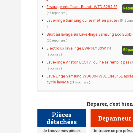
Essorage insuffisant Brandt WTD 8284 SF
Répa
(45 réponses )
Lave-linge Samsung qui se met en pause
(35 répon
)
Bruit au lavage sur Lave-linge Samsung Eco Bubbl
(20 réponses )
Electrolux lavelinge EWP147100W
(14
Répa
réponses )
Lave-linge Ariston ECOT7F qui ne se remplit pas
(3
réponses )
Lave Linge Samsung WD0804W8E Erreur 5E aprè
cycle lavage
(21 réponses )
Réparer, c'est bien
Pièces
Dépanneur
détachées
Je trouve mes pièces
Je trouve un pro près 