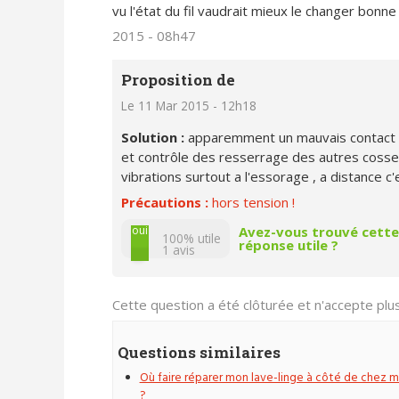
vu l'état du fil vaudrait mieux le changer bonne
2015 - 08h47
Proposition de
Le 11 Mar 2015 - 12h18
Solution :
apparemment un mauvais contact rem
et contrôle des resserrage des autres cosse
vibrations surtout a l'essorage , a distance 
Précautions :
hors tension !
non
oui
Avez-vous trouvé cette
100% utile
réponse utile ?
1
avis
Cette question a été clôturée et n'accepte pl
Questions similaires
Où faire réparer mon lave-linge à côté de chez m
?