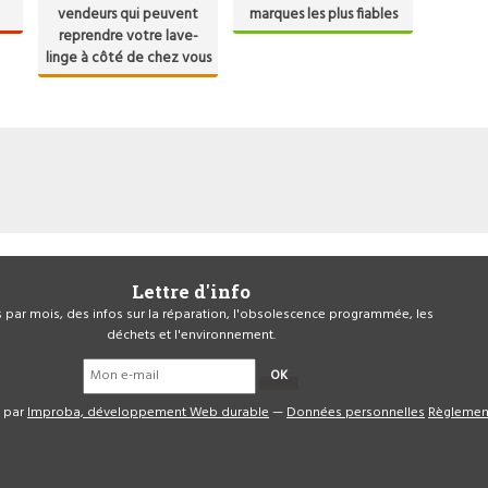
vendeurs qui peuvent
marques les plus fiables
reprendre votre lave-
linge à côté de chez vous
Lettre d'info
is par mois, des infos sur la réparation, l'obsolescence programmée, les
déchets et l'environnement.
OK
é par
Improba, développement Web durable
—
Données personnelles
Règlemen