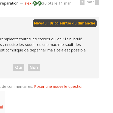
+
1
vote
-
 réparation
—
alex
30 pts
le 11 mar
Niveau : Bricoleur/se du dimanche
placez toutes les cosses qui on '' l'air'' brulé
s , ensuite les soudures une machine subit des
c'est compliqué de dépanner mais cela est possible
Oui
Non
us de commentaires.
Poser une nouvelle question
oi