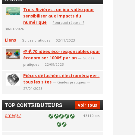
Trois-Rivières : un jeu-vidéo pour
sensibiliser aux impacts du
numérique
—
Pourquoi réparer ?
—
30/01/2026
Liens
—
Guides pratiques
— 02/11/2023
🌱💰 70 idées éco-responsables pour
économiser 1000€ par an
—
Guides
pratiques
— 22/09/2023
Pièces détachées électroménager :
tous les sites
—
Guides pratiques
—
27/01/2023
TOP CONTRIBUTEURS
Voir tous
omega7
43110 pts