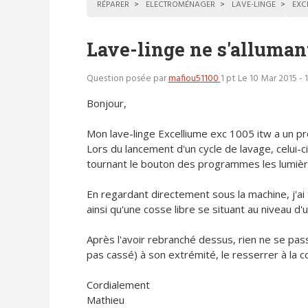
RÉPARER
ELECTROMÉNAGER
LAVE-LINGE
EXC
Lave-linge ne s'alluman
Question posée par
mafiou51100
1 pt
Le 10 Mar 2015 - 
Bonjour,
Mon lave-linge Excelliume exc 1005 itw a un p
Lors du lancement d'un cycle de lavage, celui-ci
tournant le bouton des programmes les lumières
En regardant directement sous la machine, j'ai t
ainsi qu'une cosse libre se situant au niveau d'u
Après l'avoir rebranché dessus, rien ne se passe
pas cassé) à son extrémité, le resserrer à la c
Cordialement
Mathieu