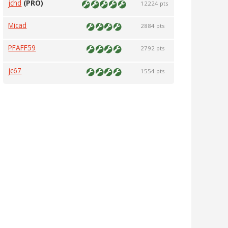
jchd
(PRO)
12224 pts
Micad
2884 pts
PFAFF59
2792 pts
jc67
1554 pts