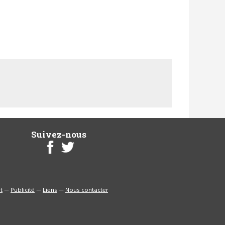
Suivez-nous
t
—
Publicité
—
Liens
—
Nous contacter