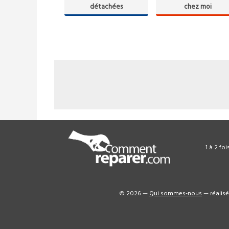
détachées
chez moi
1 à 2 fo
© 2026 —
Qui sommes-nous
— réalis