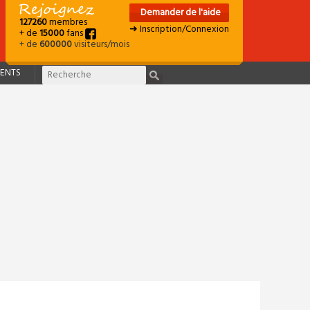
Demander de l'aide
127260
membres
➜ Inscription/Connexion
+ de
15000
fans
+ de
600000
visiteurs/mois
ENTS