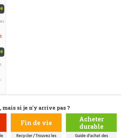
ré
ses
e
ré
1
s
, mais si je n'y arrive pas ?
Acheter
Fin de vie
durable
de
Recycler / Trouvez les
Guide d'achat des