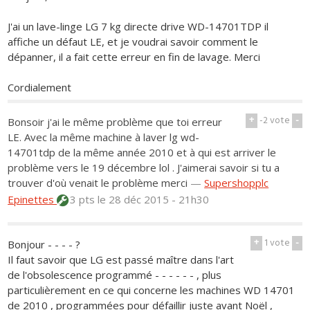
J'ai un lave-linge LG 7 kg directe drive WD-14701TDP il
affiche un défaut LE, et je voudrai savoir comment le
dépanner, il a fait cette erreur en fin de lavage. Merci
Cordialement
+
-2
vote
-
Bonsoir j'ai le même problème que toi erreur
LE. Avec la même machine à laver lg wd-
14701tdp de la même année 2010 et à qui est arriver le
problème vers le 19 décembre lol . J'aimerai savoir si tu a
trouver d'où venait le problème merci
—
Supershopplc
Epinettes
3 pts
le 28 déc 2015 - 21h30
+
1
vote
-
Bonjour - - - - ?
Il faut savoir que LG est passé maître dans l'art
de l'obsolescence programmé - - - - - - , plus
particulièrement en ce qui concerne les machines WD 14701
de 2010 , programmées pour défaillir juste avant Noël ,