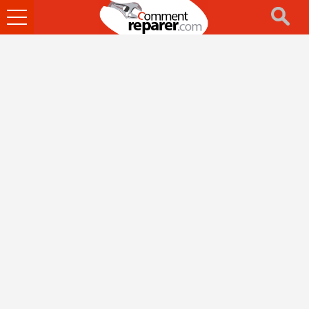
Ouvrir
le
menu