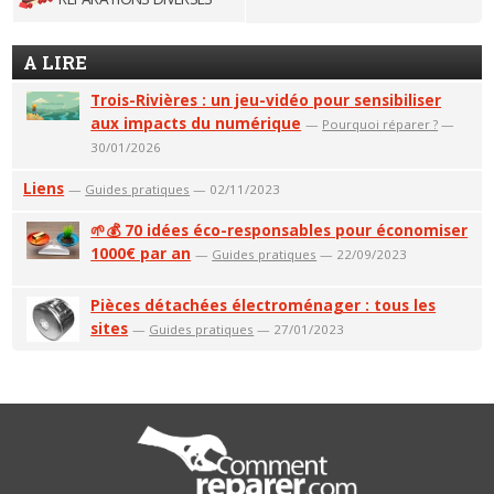
A LIRE
Trois-Rivières : un jeu-vidéo pour sensibiliser
aux impacts du numérique
—
Pourquoi réparer ?
—
30/01/2026
Liens
—
Guides pratiques
— 02/11/2023
🌱💰 70 idées éco-responsables pour économiser
1000€ par an
—
Guides pratiques
— 22/09/2023
Pièces détachées électroménager : tous les
sites
—
Guides pratiques
— 27/01/2023