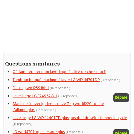
Questions similaires
Où faire réparer mon lave-linge à côté de chez moi ?
Tambour bloqué machine à laver LG WD-14701 DP
(8 réponses )
Fuite lg wd12591bhd
(16 réponses )
Lave Linge LG F24962WH
(13 réponses )
Réparé
Machine à laver lg direct drive 7 kg wd 16220 fd - ne
s'allume plus.
(17 réponses )
Lave-linge LG WD 14401 TD plus possible de sélectionner le cycle
(11 réponses )
LG wd 14701tdp n' essore plus
(1 réponse )
Réparé